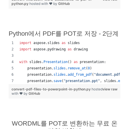
python.py
hosted with ❤ by
GitHub
Python에서 PDF를 POT로 저장 - 2단계
import
aspose
.
slides
as
slides
import
aspose
.
pydrawing
as
drawing
with
slides
.
Presentation
() 
as
presentation
:
presentation
.
slides
.
remove_at
(
0
)
presentation
.
slides
.
add_from_pdf
(
"document.pdf"
)
presentation
.
save
(
"presentation.ppt"
, 
slides
.
expor
convert-pdf-files-to-powerpoint-in-python.py
hosted
view raw
with ❤ by
GitHub
WORDML를 POT로 변환하는 무료 온