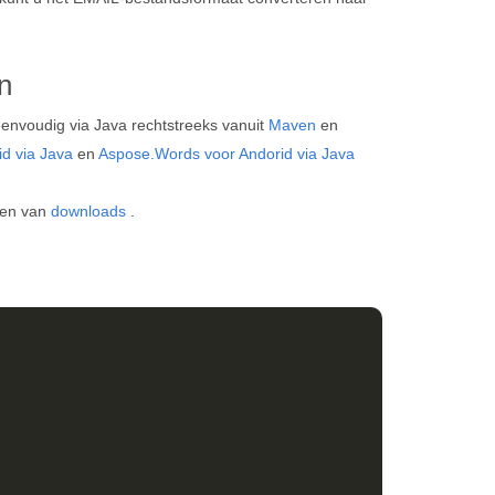
n
eenvoudig via Java rechtstreeks vanuit
Maven
en
id via Java
en
Aspose.Words voor Andorid via Java
gen van
downloads
.