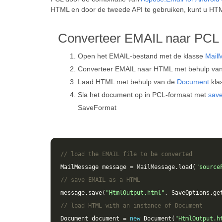
HTML en door de tweede API te gebruiken, kunt u HT
Converteer EMAIL naar PCL 
Open het EMAIL-bestand met de klasse
Mail
Converteer EMAIL naar HTML met behulp va
Laad HTML met behulp van de
Document
kla
Sla het document op in PCL-formaat met
sav
SaveFormat
// load the EMAIL file to be converted
MailMessage
message
=
MailMessage
.
load
(
"source
// save EMAIL as a HTML 
message
.
save
(
"HtmlOutput.html"
,
SaveOptions
.
ge
// load HTML with an instance of Document
Document
document
=
new
Document
(
"HtmlOutput.h