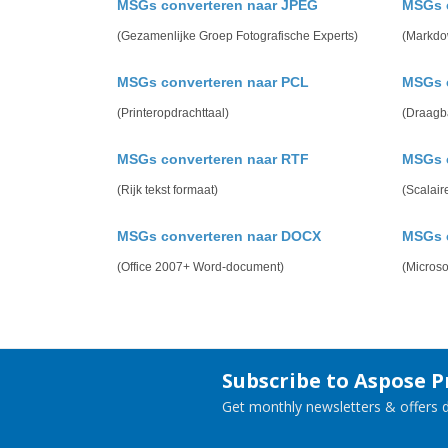
MSGs converteren naar JPEG
MSGs 
(Gezamenlijke Groep Fotografische Experts)
(Markdo
MSGs converteren naar PCL
MSGs 
(Printeropdrachttaal)
(Draagb
MSGs converteren naar RTF
MSGs 
(Rijk tekst formaat)
(Scalair
MSGs converteren naar DOCX
MSGs 
(Office 2007+ Word-document)
(Micros
Subscribe to Aspose 
Get monthly newsletters & offers di