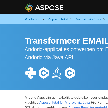
Producten
Aspose.Total
Android via Java
Transformeer EMAIL
Andorid-applicaties ontwerpen om 
Andorid via Java API
Andorid Apps zijn gemakkelijk te gebruiken voor eindg
krachtige
Aspose.Total for Android via Java
File Format
PCL door de combinatie van
Aspose.Email for Android