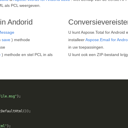
ML als PCL weergeven.
in Andorid
Conversievereiste
Message
U kunt Aspose.Total for Android 
n
save
) methode
installeer
Aspose.Email for Andro
sse
in uw toepassingen.
e
) methode en stel PCL in als
U kunt ook een ZIP-bestand krij
File.msg"
);
tDefaultHtml
());
tml"
);