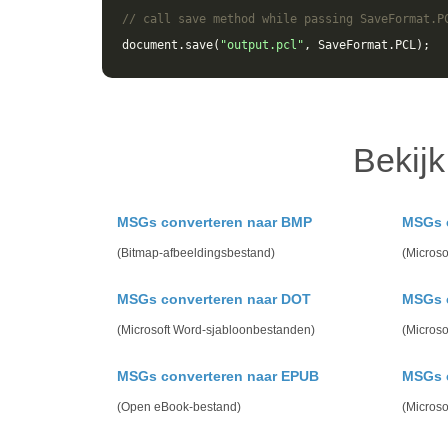
// call save method while passing SaveFormat.P
document
.
save
(
"output.pcl"
,
SaveFormat
.
PCL
);
Bekij
MSGs converteren naar BMP
MSGs 
(Bitmap-afbeeldingsbestand)
(Microso
MSGs converteren naar DOT
MSGs 
(Microsoft Word-sjabloonbestanden)
(Micros
MSGs converteren naar EPUB
MSGs 
(Open eBook-bestand)
(Micros