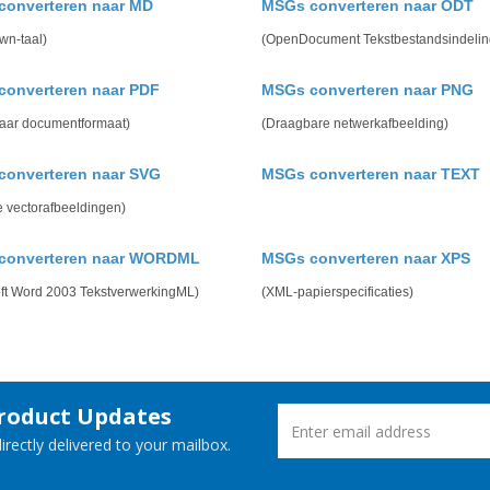
converteren naar MD
MSGs converteren naar ODT
wn-taal)
(OpenDocument Tekstbestandsindelin
converteren naar PDF
MSGs converteren naar PNG
aar documentformaat)
(Draagbare netwerkafbeelding)
converteren naar SVG
MSGs converteren naar TEXT
e vectorafbeeldingen)
converteren naar WORDML
MSGs converteren naar XPS
oft Word 2003 TekstverwerkingML)
(XML-papierspecificaties)
Product Updates
rectly delivered to your mailbox.