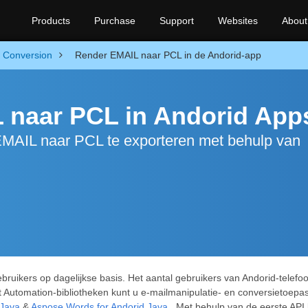
Products
Purchase
Support
Websites
About
Conversion
Render EMAIL naar PCL in de Andorid-app
 naar PCL in Andorid App
EMAIL naar PCL te exporteren met behulp van
ebruikers op dagelijkse basis. Het aantal gebruikers van Andorid-tele
 Automation-bibliotheken kunt u e-mailmanipulatie- en conversietoepa
 Java
&
Aspose.Words for Andorid Java
. Met behulp van de eerste API