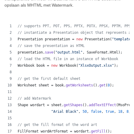
opslaan als MHTML met Watermark.
// supports PPT, POT, PPS, PPTX, POTX, PPSX, PPTM, PPSM
// instantiate a Presentation object that represents a 
Presentation
presentation
 = 
new
Presentation
(
"template.
// save the presentation as HTML
presentation
.
save
(
"output.html"
, 
SaveFormat
.
Html
);  
// load the HTML file in an instance of Workbook
Workbook
book
 = 
new
Workbook
(
"XlsxOutput.xlsx"
);
// get the first default sheet
Worksheet
sheet
 = 
book
.
getWorksheets
().
get
(
0
);
// add Watermark
Shape
wordart
 = 
sheet
.
getShapes
().
addTextEffect
(
MsoPres
"Arial Black"
, 
50
, 
false
, 
true
, 
18
, 
8
, 
// get the fill format of the word art
FillFormat
wordArtFormat
 = 
wordart
.
getFill
();