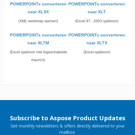
POWERPOINTs converteren
POWERPOINTs converteren
naar XLSX
naar XLT
(XML-werkmap openen)
(Excel 97 - 2003-sjabloon)
POWERPOINTs converteren
POWERPOINTs converteren
naar XLTM
naar XLTX
(Excel-sjabloon met ingeschakelde
(Excel-sjabloon)
macro's)
Subscribe to Aspose Product Updates
Get monthly newsletters & offers directly delivered to your
mailbox.