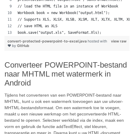
// load the HTML file in an instance of Workbook
Workbook book = new Workbook("output.html");
// Supports XLS, XLSX, XLSB, XLSM, XLT, XLTX, XLTM, XLA
// save HTML as XLS
book.save("output.xls", SaveFormat.Xls);  
convert-protected-powerpoint-to-excel.java
hosted with
view raw
❤ by
GitHub
Converteer POWERPOINT-bestand
naar MHTML met watermerk in
Android
Tijdens het converteren van een POWERPOINT-bestand naar
MHTML, kunt u ook een watermerk toevoegen aan uw uitvoer-
MHTML-bestandsformaat. Om een watermerk toe te voegen,
maakt u een nieuwe werkmap om het geconverteerde HTML-
bestand te openen. Selecteer werkblad via de index, maak een
vorm en gebruik de functie addTextEffect, stel kleuren,
transparantie en meer in. Daarna kunt u uw HTML-document