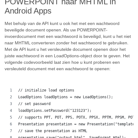
POWERPOINT naar MHTML in
Android Apps
Met behulp van de API kunt u ook het met een wachtwoord
beveiligde document openen. Als uw POWERPOINT-
invoerdocument met een wachtwoord is beveiligd, kunt u het niet
naar MHTML converteren zonder het wachtwoord te gebruiken.
Met de API kunt u het versleutelde document openen door het
juiste wachtwoord in een LoadOptions-object door te geven. Het
volgende codevoorbeeld laat zien hoe u kunt proberen een
versleuteld document met een wachtwoord te openen:
// initialize load options
LoadOptions loadOptions = new LoadOptions();
// set password
loadOptions.setPassword("123123");
// supports PPT, POT, PPS, POTX, PPSX, PPTM, PPSM, POTM
Presentation presentation = new Presentation("template.
// save the presentation as HTML
presentation.save("output.html", SaveFormat.Html);  