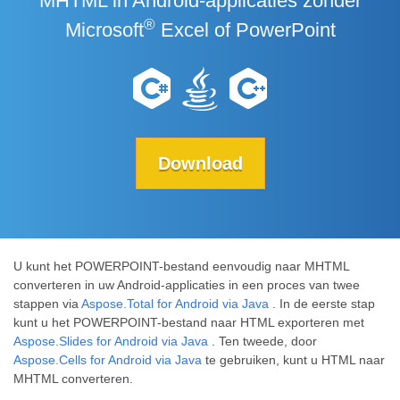
MHTML in Android-applicaties zonder
®
Microsoft
Excel of PowerPoint
Download
U kunt het POWERPOINT-bestand eenvoudig naar MHTML
converteren in uw Android-applicaties in een proces van twee
stappen via
Aspose.Total for Android via Java
. In de eerste stap
kunt u het POWERPOINT-bestand naar HTML exporteren met
Aspose.Slides for Android via Java
. Ten tweede, door
Aspose.Cells for Android via Java
te gebruiken, kunt u HTML naar
MHTML converteren.