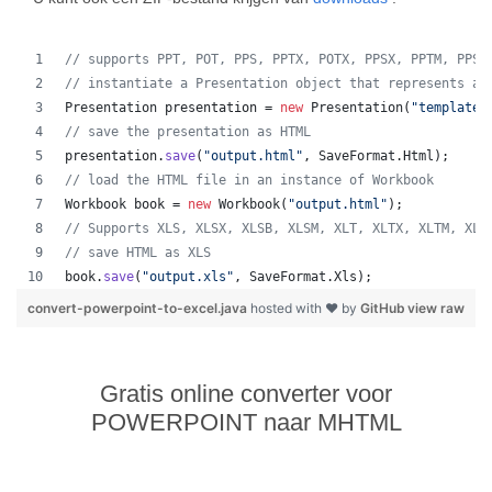
// supports PPT, POT, PPS, PPTX, POTX, PPSX, PPTM, PPSM
// instantiate a Presentation object that represents a 
Presentation
presentation
 = 
new
Presentation
(
"template.
// save the presentation as HTML
presentation
.
save
(
"output.html"
, 
SaveFormat
.
Html
);  
// load the HTML file in an instance of Workbook
Workbook
book
 = 
new
Workbook
(
"output.html"
);
// Supports XLS, XLSX, XLSB, XLSM, XLT, XLTX, XLTM, XLA
// save HTML as XLS
book
.
save
(
"output.xls"
, 
SaveFormat
.
Xls
);  
convert-powerpoint-to-excel.java
hosted with ❤ by
GitHub
view raw
Gratis online converter voor
POWERPOINT naar MHTML