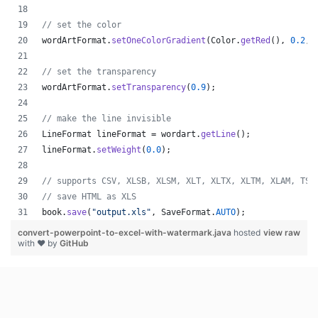
// set the color
wordArtFormat
.
setOneColorGradient
(
Color
.
getRed
(), 
0.2
, 
// set the transparency
wordArtFormat
.
setTransparency
(
0.9
);
// make the line invisible
LineFormat
lineFormat
 = 
wordart
.
getLine
();
lineFormat
.
setWeight
(
0.0
);
// supports CSV, XLSB, XLSM, XLT, XLTX, XLTM, XLAM, TSV
// save HTML as XLS
book
.
save
(
"output.xls"
, 
SaveFormat
.
AUTO
);   
convert-powerpoint-to-excel-with-watermark.java
hosted
view raw
with ❤ by
GitHub