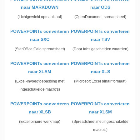
naar MARKDOWN
naar ODS
(Lichtgewicht opmaaktaal)
(OpenDocument-spreadsheet)
POWERPOINTs converteren
POWERPOINTs converteren
naar SXC
naar TSV
(StarOffice Calc-spreadsheet)
(Door tabs gescheiden waarden)
POWERPOINTs converteren
POWERPOINTs converteren
naar XLAM
naar XLS
(Excel-invoegtoepassing met
(Microsoft Excel binair formaat)
ingeschakelde macro's)
POWERPOINTs converteren
POWERPOINTs converteren
naar XLSB
naar XLSM
(Excel binaire werkmap)
(Spreadsheet met ingeschakelde
macro's)