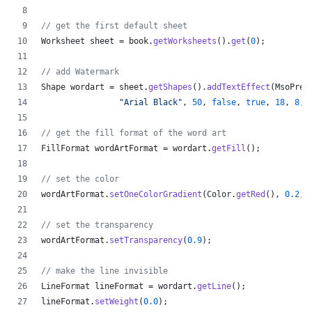
// get the first default sheet
Worksheet
sheet
 = 
book
.
getWorksheets
().
get
(
0
);
// add Watermark
Shape
wordart
 = 
sheet
.
getShapes
().
addTextEffect
(
MsoPres
"Arial Black"
, 
50
, 
false
, 
true
, 
18
, 
8
, 
// get the fill format of the word art
FillFormat
wordArtFormat
 = 
wordart
.
getFill
();
// set the color
wordArtFormat
.
setOneColorGradient
(
Color
.
getRed
(), 
0.2
, 
// set the transparency
wordArtFormat
.
setTransparency
(
0.9
);
// make the line invisible
LineFormat
lineFormat
 = 
wordart
.
getLine
();
lineFormat
.
setWeight
(
0.0
);