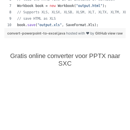
Workbook
book
 = 
new
Workbook
(
"output.html"
);
// Supports XLS, XLSX, XLSB, XLSM, XLT, XLTX, XLTM, XLA
// save HTML as XLS
book
.
save
(
"output.xls"
, 
SaveFormat
.
Xls
);  
convert-powerpoint-to-excel.java
hosted with ❤ by
GitHub
view raw
Gratis online converter voor PPTX naar
SXC