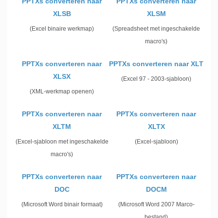
PPTXs converteren naar
PPTXs converteren naar
XLSB
XLSM
(Excel binaire werkmap)
(Spreadsheet met ingeschakelde
macro's)
PPTXs converteren naar
PPTXs converteren naar XLT
XLSX
(Excel 97 - 2003-sjabloon)
(XML-werkmap openen)
PPTXs converteren naar
PPTXs converteren naar
XLTM
XLTX
(Excel-sjabloon met ingeschakelde
(Excel-sjabloon)
macro's)
PPTXs converteren naar
PPTXs converteren naar
DOC
DOCM
(Microsoft Word binair formaat)
(Microsoft Word 2007 Marco-
bestand)