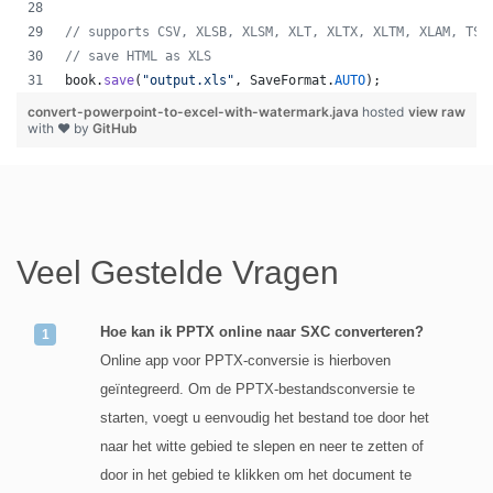
// supports CSV, XLSB, XLSM, XLT, XLTX, XLTM, XLAM, TSV
// save HTML as XLS
book
.
save
(
"output.xls"
, 
SaveFormat
.
AUTO
);   
convert-powerpoint-to-excel-with-watermark.java
hosted
view raw
with ❤ by
GitHub
Veel Gestelde Vragen
Hoe kan ik PPTX online naar SXC converteren?
Online app voor PPTX-conversie is hierboven
geïntegreerd. Om de PPTX-bestandsconversie te
starten, voegt u eenvoudig het bestand toe door het
naar het witte gebied te slepen en neer te zetten of
door in het gebied te klikken om het document te