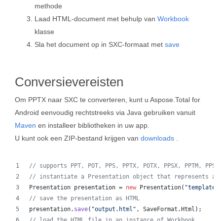
methode
Laad HTML-document met behulp van
Workbook
klasse
Sla het document op in SXC-formaat met
save
Conversievereisten
Om PPTX naar SXC te converteren, kunt u Aspose.Total for
Android eenvoudig rechtstreeks via Java gebruiken vanuit
Maven
en installeer bibliotheken in uw app.
U kunt ook een ZIP-bestand krijgen van
downloads
.
// supports PPT, POT, PPS, PPTX, POTX, PPSX, PPTM, PPSM
// instantiate a Presentation object that represents a 
Presentation
presentation
 = 
new
Presentation
(
"template.
// save the presentation as HTML
presentation
.
save
(
"output.html"
, 
SaveFormat
.
Html
);  
// load the HTML file in an instance of Workbook