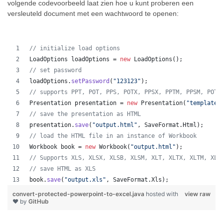
volgende codevoorbeeld laat zien hoe u kunt proberen een
versleuteld document met een wachtwoord te openen:
// initialize load options
LoadOptions
loadOptions
 = 
new
LoadOptions
();
// set password
loadOptions
.
setPassword
(
"123123"
);
// supports PPT, POT, PPS, POTX, PPSX, PPTM, PPSM, POTM
Presentation
presentation
 = 
new
Presentation
(
"template.
// save the presentation as HTML
presentation
.
save
(
"output.html"
, 
SaveFormat
.
Html
);  
// load the HTML file in an instance of Workbook
Workbook
book
 = 
new
Workbook
(
"output.html"
);
// Supports XLS, XLSX, XLSB, XLSM, XLT, XLTX, XLTM, XLA
// save HTML as XLS
book
.
save
(
"output.xls"
, 
SaveFormat
.
Xls
);  
convert-protected-powerpoint-to-excel.java
hosted with
view raw
❤ by
GitHub