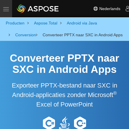
Nederlands
Toggle navigation
Producten
Aspose.Total
Android via Java
Conversion
Converteer PPTX naar SXC in Android Apps
Converteer PPTX naar
SXC in Android Apps
Exporteer PPTX-bestand naar SXC in
®
Android-applicaties zonder Microsoft
Excel of PowerPoint