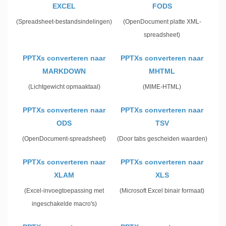
EXCEL
FODS
(Spreadsheet-bestandsindelingen)
(OpenDocument platte XML-
spreadsheet)
PPTXs converteren naar
PPTXs converteren naar
MARKDOWN
MHTML
(Lichtgewicht opmaaktaal)
(MIME-HTML)
PPTXs converteren naar
PPTXs converteren naar
ODS
TSV
(OpenDocument-spreadsheet)
(Door tabs gescheiden waarden)
PPTXs converteren naar
PPTXs converteren naar
XLAM
XLS
(Excel-invoegtoepassing met
(Microsoft Excel binair formaat)
ingeschakelde macro's)