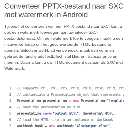
Converteer PPTX-bestand naar SXC
met watermerk in Android
Tijdens het converteren van een PPTX-bestand naar SXC, kunt u
ook een watermerk toevoegen aan uw uitvoer-SXC-
bestandsformaat. Om een watermerk toe te voegen, maakt u een
nieuwe werkmap om het geconverteerde HTML-bestand te
openen. Selecteer werkblad via de index, maak een vorm en
gebruik de functie addTextEffect, stel kleuren, transparantie en
meer in. Daarna kunt u uw HTML-document opslaan als SXC met
Watermark.
// supports PPT, POT, PPS, PPTX, POTX, PPSX, PPTM, PPSM
// instantiate a Presentation object that represents a 
Presentation
presentation
 = 
new
Presentation
(
"template.
// save the presentation as HTML
presentation
.
save
(
"output.html"
, 
SaveFormat
.
Html
);  
// load the HTML file in an instance of Workbook
Workbook
book
 = 
new
Workbook
(
"XlsxOutput.xlsx"
);