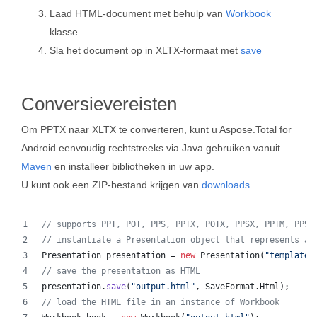
Laad HTML-document met behulp van
Workbook
klasse
Sla het document op in XLTX-formaat met
save
Conversievereisten
Om PPTX naar XLTX te converteren, kunt u Aspose.Total for
Android eenvoudig rechtstreeks via Java gebruiken vanuit
Maven
en installeer bibliotheken in uw app.
U kunt ook een ZIP-bestand krijgen van
downloads
.
// supports PPT, POT, PPS, PPTX, POTX, PPSX, PPTM, PPSM
// instantiate a Presentation object that represents a 
Presentation
presentation
 = 
new
Presentation
(
"template.
// save the presentation as HTML
presentation
.
save
(
"output.html"
, 
SaveFormat
.
Html
);  
// load the HTML file in an instance of Workbook