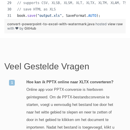
// supports CSV, XLSB, XLSM, XLT, XLTX, XLTM, XLAM, TSV
// save HTML as XLS
book
.
save
(
"output.xls"
, 
SaveFormat
.
AUTO
);   
convert-powerpoint-to-excel-with-watermark.java
hosted
view raw
with ❤ by
GitHub
Veel Gestelde Vragen
Hoe kan ik PPTX online naar XLTX converteren?
Online app voor PPTX-conversie is hierboven
geïntegreerd. Om de PPTX-bestandsconversie te
starten, voegt u eenvoudig het bestand toe door het
naar het witte gebied te slepen en neer te zetten of
door in het gebied te klikken om het document te
importeren. Nadat het bestand is toegevoegd, klikt u