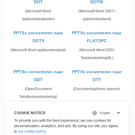
DOT
DOTM
(Microsoft Word-
(Microsoft Word 2007+
sjabloonbestanden)
sjabloonbestand)
PPTXs converteren naar
PPTXs converteren naar
DOTX
FLATOPC
(Microsoft Word-sjabloonbestand)
(Microsoft Word 2003
TekstverwerkingML)
PPTXs converteren naar
PPTXs converteren naar
ODT
OTT
(OpenDocument
(Documentsjabloon openen)
Tekstbestandsindeling)
PPTXs converteren naar
PPTXs converteren naar
COOKIE NOTICE
RTF
TEXT
To provide you with the best experience, we use cookies for
personalization, analytics, and ads. By using our site, you agree
(Rijk tekst formaat)
to
our cookie policy
.