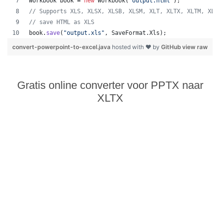
Workbook
book
 = 
new
Workbook
(
"output.html"
);
// Supports XLS, XLSX, XLSB, XLSM, XLT, XLTX, XLTM, XLA
// save HTML as XLS
book
.
save
(
"output.xls"
, 
SaveFormat
.
Xls
);  
convert-powerpoint-to-excel.java
hosted with ❤ by
GitHub
view raw
Gratis online converter voor PPTX naar
XLTX