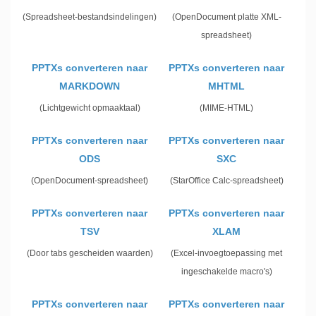
(Spreadsheet-bestandsindelingen)
(OpenDocument platte XML-
spreadsheet)
PPTXs converteren naar
PPTXs converteren naar
MARKDOWN
MHTML
(Lichtgewicht opmaaktaal)
(MIME-HTML)
PPTXs converteren naar
PPTXs converteren naar
ODS
SXC
(OpenDocument-spreadsheet)
(StarOffice Calc-spreadsheet)
PPTXs converteren naar
PPTXs converteren naar
TSV
XLAM
(Door tabs gescheiden waarden)
(Excel-invoegtoepassing met
ingeschakelde macro's)
PPTXs converteren naar
PPTXs converteren naar