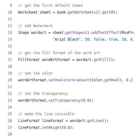
// get the first default sheet
Worksheet
sheet
 = 
book
.
getWorksheets
().
get
(
0
);
// add Watermark
Shape
wordart
 = 
sheet
.
getShapes
().
addTextEffect
(
MsoPres
"Arial Black"
, 
50
, 
false
, 
true
, 
18
, 
8
, 
// get the fill format of the word art
FillFormat
wordArtFormat
 = 
wordart
.
getFill
();
// set the color
wordArtFormat
.
setOneColorGradient
(
Color
.
getRed
(), 
0.2
, 
// set the transparency
wordArtFormat
.
setTransparency
(
0.9
);
// make the line invisible
LineFormat
lineFormat
 = 
wordart
.
getLine
();
lineFormat
.
setWeight
(
0.0
);