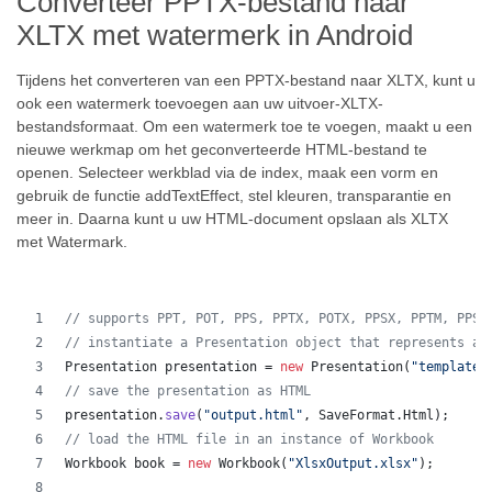
Converteer PPTX-bestand naar
XLTX met watermerk in Android
Tijdens het converteren van een PPTX-bestand naar XLTX, kunt u
ook een watermerk toevoegen aan uw uitvoer-XLTX-
bestandsformaat. Om een watermerk toe te voegen, maakt u een
nieuwe werkmap om het geconverteerde HTML-bestand te
openen. Selecteer werkblad via de index, maak een vorm en
gebruik de functie addTextEffect, stel kleuren, transparantie en
meer in. Daarna kunt u uw HTML-document opslaan als XLTX
met Watermark.
// supports PPT, POT, PPS, PPTX, POTX, PPSX, PPTM, PPSM
// instantiate a Presentation object that represents a 
Presentation
presentation
 = 
new
Presentation
(
"template.
// save the presentation as HTML
presentation
.
save
(
"output.html"
, 
SaveFormat
.
Html
);  
// load the HTML file in an instance of Workbook
Workbook
book
 = 
new
Workbook
(
"XlsxOutput.xlsx"
);