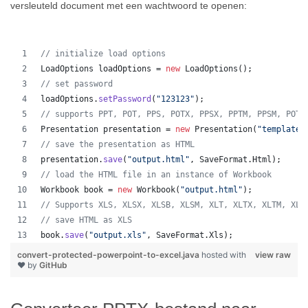
versleuteld document met een wachtwoord te openen:
// initialize load options
LoadOptions
loadOptions
 = 
new
LoadOptions
();
// set password
loadOptions
.
setPassword
(
"123123"
);
// supports PPT, POT, PPS, POTX, PPSX, PPTM, PPSM, POTM
Presentation
presentation
 = 
new
Presentation
(
"template.
// save the presentation as HTML
presentation
.
save
(
"output.html"
, 
SaveFormat
.
Html
);  
// load the HTML file in an instance of Workbook
Workbook
book
 = 
new
Workbook
(
"output.html"
);
// Supports XLS, XLSX, XLSB, XLSM, XLT, XLTX, XLTM, XLA
// save HTML as XLS
book
.
save
(
"output.xls"
, 
SaveFormat
.
Xls
);  
convert-protected-powerpoint-to-excel.java
hosted with
view raw
❤ by
GitHub