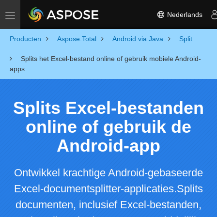
Nederlands
Toggle navigation
Producten
Aspose.Total
Android via Java
Split
Splits het Excel-bestand online of gebruik mobiele Android-
apps
Splits Excel-bestanden
online of gebruik de
Android-app
Ontwikkel krachtige Android-gebaseerde
Excel-documentsplitter-applicaties.Splits
documenten, inclusief Excel-bestanden,