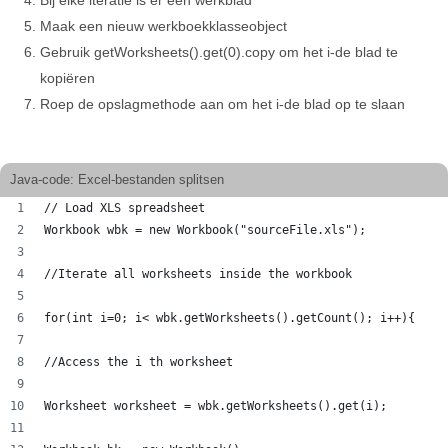
Bij elke iteratie is er een werkblad
Maak een nieuw werkboekklasseobject
Gebruik getWorksheets().get(0).copy om het i-de blad te
kopiëren
Roep de opslagmethode aan om het i-de blad op te slaan
Java-code: Excel-bestanden splitsen
// Load XLS spreadsheet
Workbook wbk = new Workbook("sourceFile.xls");
//Iterate all worksheets inside the workbook
for(int i=0; i< wbk.getWorksheets().getCount(); i++){
//Access the i th worksheet
Worksheet worksheet = wbk.getWorksheets().get(i);