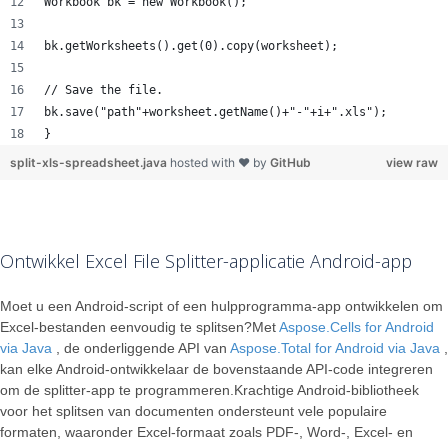
Workbook bk = new Workbook();
bk.getWorksheets().get(0).copy(worksheet);
// Save the file.
bk.save("path"+worksheet.getName()+"-"+i+".xls"); 
}
split-xls-spreadsheet.java
hosted with ❤ by
GitHub
view raw
Ontwikkel Excel File Splitter-applicatie Android-app
Moet u een Android-script of een hulpprogramma-app ontwikkelen om
Excel-bestanden eenvoudig te splitsen?Met
Aspose.Cells for Android
via Java
, de onderliggende API van
Aspose.Total for Android via Java
,
kan elke Android-ontwikkelaar de bovenstaande API-code integreren
om de splitter-app te programmeren.Krachtige Android-bibliotheek
voor het splitsen van documenten ondersteunt vele populaire
formaten, waaronder Excel-formaat zoals PDF-, Word-, Excel- en