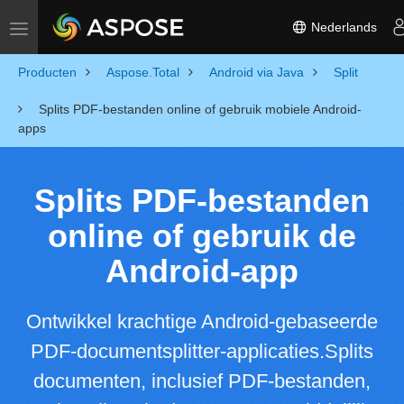
Nederlands
Toggle navigation
Producten
Aspose.Total
Android via Java
Split
Splits PDF-bestanden online of gebruik mobiele Android-
apps
Splits PDF-bestanden
online of gebruik de
Android-app
Ontwikkel krachtige Android-gebaseerde
PDF-documentsplitter-applicaties.Splits
documenten, inclusief PDF-bestanden,