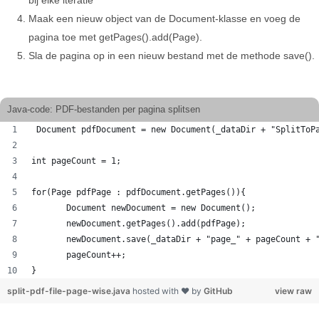
bij elke iteratie
Maak een nieuw object van de Document-klasse en voeg de
pagina toe met getPages().add(Page).
Sla de pagina op in een nieuw bestand met de methode save().
Java-code: PDF-bestanden per pagina splitsen
 Document pdfDocument = new Document(_dataDir + "SplitToP
int pageCount = 1;
for(Page pdfPage : pdfDocument.getPages()){
       Document newDocument = new Document();
       newDocument.getPages().add(pdfPage);
       newDocument.save(_dataDir + "page_" + pageCount + 
       pageCount++;
}
split-pdf-file-page-wise.java
hosted with ❤ by
GitHub
view raw