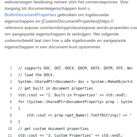
weloverwogen beslissing nemen vóór het conversieproces. Voor
toegang tot documenteigenschappen kunt u
BuiltInDocumentProperties
gebruiken om ingebouwde
eigenschappen en [CustomDocumentProperties](https://
reference.aspose.com/words/cpp/class/aspose.words.properties.c
om aangepaste eigenschappen te verkrijgen. Het volgende
codevoorbeeld laat zien hoe u alle ingebouwde en aangepaste
eigenschappen in een document kunt opsommen.
// supports DOC, DOT, DOCX, DOCM, DOTX, DOTM, RTF, Word
// load the DOCX.
System::SharedPtr<Document> doc = System::MakeObject<Do
// get built in document properties
std::cout << "2. Built-in Properties" << std::endl;
for (System::SharedPtr<DocumentProperty> prop : System:
{
    std::cout << prop->get_Name().ToUtf8String() << " :
}
// get custom document properties
std::cout << "3. Custom Properties" << std::endl;