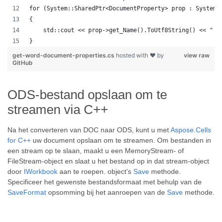
for (System::SharedPtr<DocumentProperty> prop : System:
{
    std::cout << prop->get_Name().ToUtf8String() << " :
}
get-word-document-properties.cs
hosted with ❤ by
view raw
GitHub
ODS-bestand opslaan om te
streamen via C++
Na het converteren van DOC naar ODS, kunt u met
Aspose.Cells
for C++
uw document opslaan om te streamen. Om bestanden in
een stream op te slaan, maakt u een MemoryStream- of
FileStream-object en slaat u het bestand op in dat stream-object
door
IWorkbook
aan te roepen. object’s
Save
methode.
Specificeer het gewenste bestandsformaat met behulp van de
SaveFormat
opsomming bij het aanroepen van de
Save
methode.