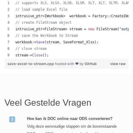
//
 supports XLS, XLSX, XLSB, XLSM, XLT, XLT, XLTM, XLAM,
//
 load sample Excel file
intrusive_ptr<IWorkbook>  workbook = Factory::CreateIWor
//
 create FileStream object
intrusive_ptr<FileStream> stream = 
new
 FileStream(
"
outpu
//
 save the Workbook to Stream
workbook->
Save
(stream, SaveFormat_Xlsx);
//
 close stream
stream->
Close
();
save-excel-to-stream.cpp
hosted with ❤ by
GitHub
view raw
Veel Gestelde Vragen
Hoe kan ik DOC online naar ODS converteren?
Volg deze eenvoudige stappen om de bovenstaande