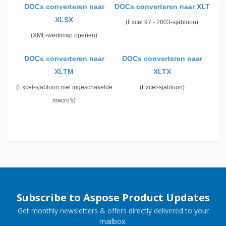
DOCs converteren naar
DOCs converteren naar XLT
XLSX
(Excel 97 - 2003-sjabloon)
(XML-werkmap openen)
DOCs converteren naar
DOCs converteren naar
XLTM
XLTX
(Excel-sjabloon met ingeschakelde
(Excel-sjabloon)
macro's)
Subscribe to Aspose Product Updates
Get monthly newsletters & offers directly delivered to your
mailbox.