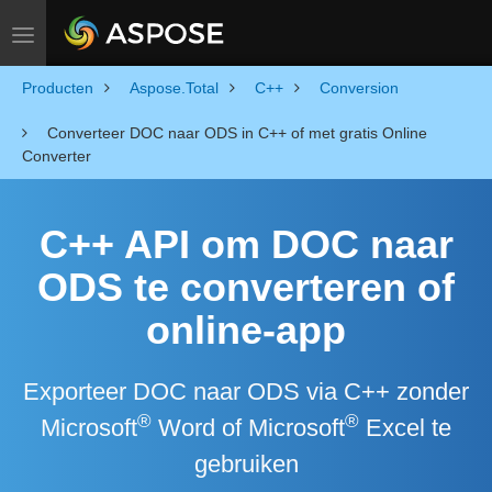
Toggle navigation
Producten
Aspose.Total
C++
Conversion
Converteer DOC naar ODS in C++ of met gratis Online
Converter
C++ API om DOC naar
ODS te converteren of
online-app
Exporteer DOC naar ODS via C++ zonder
®
®
Microsoft
Word of Microsoft
Excel te
gebruiken