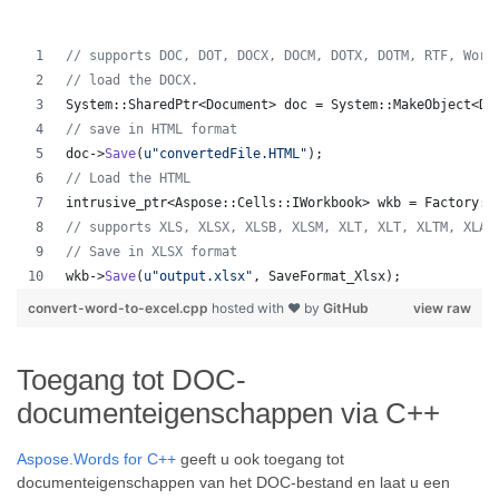
//
 supports DOC, DOT, DOCX, DOCM, DOTX, DOTM, RTF, Word
//
 load the DOCX.
System::SharedPtr<Document> doc = System::MakeObject<Do
//
 save in HTML format
doc->
Save
(
u"
convertedFile.HTML
"
);
//
 Load the HTML
intrusive_ptr<Aspose::Cells::IWorkbook> wkb = Factory::
//
 supports XLS, XLSX, XLSB, XLSM, XLT, XLT, XLTM, XLAM
//
 Save in XLSX format
wkb->
Save
(
u"
output.xlsx
"
, SaveFormat_Xlsx);
convert-word-to-excel.cpp
hosted with ❤ by
GitHub
view raw
Toegang tot DOC-
documenteigenschappen via C++
Aspose.Words for C++
geeft u ook toegang tot
documenteigenschappen van het DOC-bestand en laat u een