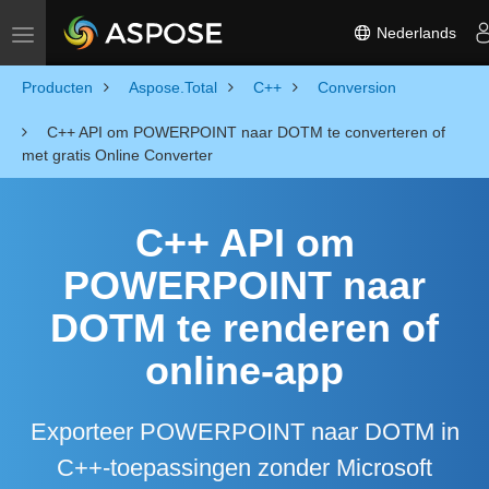
Nederlands
Toggle navigation
Producten
Aspose.Total
C++
Conversion
C++ API om POWERPOINT naar DOTM te converteren of
met gratis Online Converter
C++ API om
POWERPOINT naar
DOTM te renderen of
online-app
Exporteer POWERPOINT naar DOTM in
C++-toepassingen zonder Microsoft