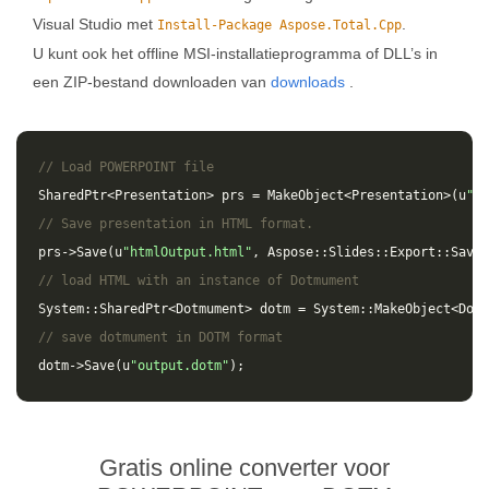
Visual Studio met
.
Install-Package Aspose.Total.Cpp
U kunt ook het offline MSI-installatieprogramma of DLL’s in
een ZIP-bestand downloaden van
downloads
.
// Load POWERPOINT file
SharedPtr
<
Presentation
>
prs
=
MakeObject
<
Presentation
>(
u
"in
// Save presentation in HTML format.
prs
->
Save
(
u
"htmlOutput.html"
,
Aspose
::
Slides
::
Export
::
SaveF
// load HTML with an instance of Dotmument
System
::
SharedPtr
<
Dotmument
>
dotm
=
System
::
MakeObject
<
Dotm
// save dotmument in DOTM format
dotm
->
Save
(
u
"output.dotm"
);
Gratis online converter voor