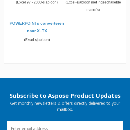
(Excel 97 - 2003-sjabloon)
(Excel-sjabloon met ingeschakelde
macro's)
POWERPOINTs converteren
naar XLTX
(Excel-sjabloon)
Subscribe to Aspose Product Updates
Get monthly newsletters & offers directly delivered to your
mailbox.