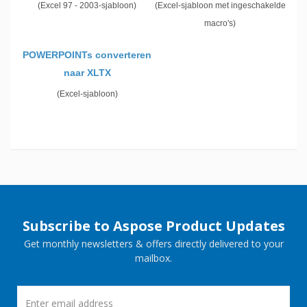
(Excel 97 - 2003-sjabloon)
(Excel-sjabloon met ingeschakelde
macro's)
POWERPOINTs converteren
naar XLTX
(Excel-sjabloon)
Subscribe to Aspose Product Updates
Get monthly newsletters & offers directly delivered to your
mailbox.