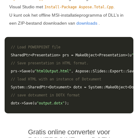
Visual Studio met
.
Install-Package Aspose.Total.Cpp
U kunt ook het offline MSI-installatieprogramma of DLL’s in
een ZIP-bestand downloaden van
downloads
.
// Load POWERPOINT file
SharedPtr
<
Presentation
>
prs
=
MakeObject
<
Presentation
>(
u
"in
// Save presentation in HTML format.
prs
->
Save
(
u
"htmlOutput.html"
,
Aspose
::
Slides
::
Export
::
SaveF
// load HTML with an instance of Dotxument
System
::
SharedPtr
<
Dotxument
>
dotx
=
System
::
MakeObject
<
Dotx
// save dotxument in DOTX format
dotx
->
Save
(
u
"output.dotx"
);
Gratis online converter voor