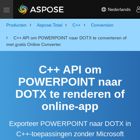
Nederlands
Toggle navigation
Producten
Aspose.Total
C++
Conversion
C++ API om POWERPOINT naar DOTX te converteren of
met gratis Online Converter
C++ API om
POWERPOINT naar
DOTX te renderen of
online-app
Exporteer POWERPOINT naar DOTX in
C++-toepassingen zonder Microsoft