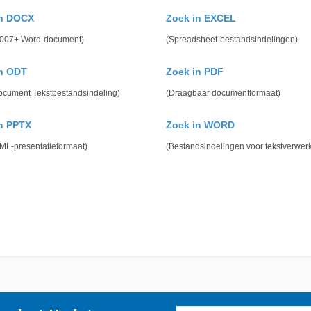
in DOCX
Zoek in EXCEL
 2007+ Word-document)
(Spreadsheet-bestandsindelingen)
in ODT
Zoek in PDF
cument Tekstbestandsindeling)
(Draagbaar documentformaat)
n PPTX
Zoek in WORD
ML-presentatieformaat)
(Bestandsindelingen voor tekstverwer