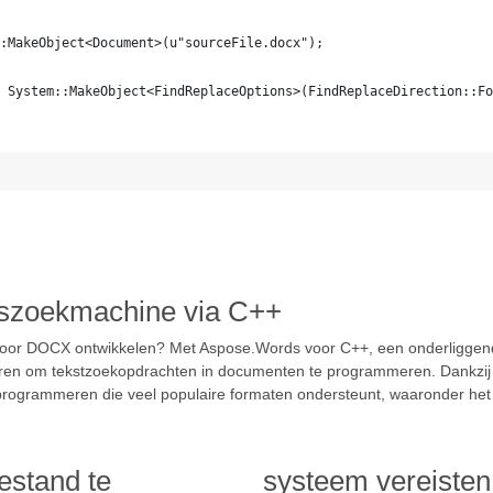
:MakeObject<Document>(u"sourceFile.docx");
 System::MakeObject<FindReplaceOptions>(FindReplaceDirection::Fo
szoekmachine via C++
voor DOCX ontwikkelen? Met Aspose.Words voor C++, een onderliggend
eren om tekstzoekopdrachten in documenten te programmeren. Dankzij 
programmeren die veel populaire formaten ondersteunt, waaronder he
stand te
systeem vereisten