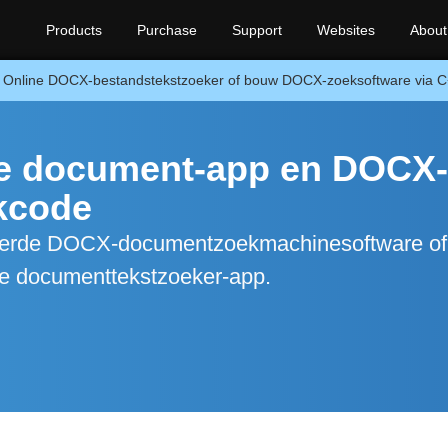
Products
Purchase
Support
Websites
About
Online DOCX-bestandstekstzoeker of bouw DOCX-zoeksoftware via 
re document-app en DOCX-
ekcode
eerde DOCX-documentzoekmachinesoftware of
ne documenttekstzoeker-app.