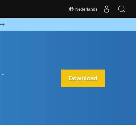
Nederlands
C++
 -
Download