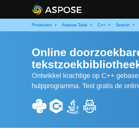
Producten
Aspose.Total
C++
Search
Online doorzoekba
tekstzoekbibliothe
Ontwikkel krachtige op C++ gebas
hulpprogramma. Test gratis de onli