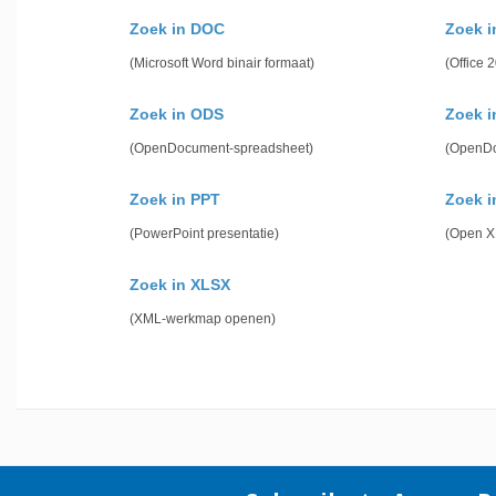
Zoek in DOC
Zoek 
(Microsoft Word binair formaat)
(Office
Zoek in ODS
Zoek 
(OpenDocument-spreadsheet)
(OpenDo
Zoek in PPT
Zoek i
(PowerPoint presentatie)
(Open X
Zoek in XLSX
(XML-werkmap openen)