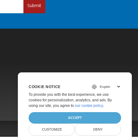
Submit
Pricing
COOKIE NOTICE
Paid Support
To provide you with the best experience, we use
About
cookies for personalization, analytics, and ads. By
using our site, you agree to
our cookie policy
.
ACCEPT
CUSTOMIZE
DENY