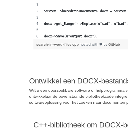
System::SharedPtr<Document> docx = System:
docx->get_Range()->Replace(u"sad", u"bad",
docx->Save(u"output.docx");  
search-in-word-files.cpp
hosted with ❤ by
GitHub
Ontwikkel een DOCX-bestand
Wilt u een doorzoekbare software of hulpprogramma 
ontwikkelaar de bovenstaande bibliotheekcode integr
softwareoplossing voor het zoeken naar documenten 
C++-bibliotheek om DOCX-be