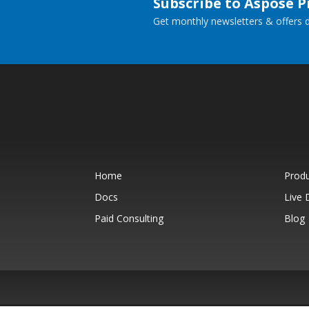
Subscribe to Aspose 
Get monthly newsletters & offers di
Home
Prod
Docs
Live
Paid Consulting
Blog