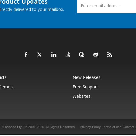
Product Updates
rectly delivered to your mailbox.
ucts
New Releases
 Demos
Free Support
Websites
© Aspose Pty Ltd 2001-2026.
All Rights Reserved.
Privacy Policy
Terms of use
Contact