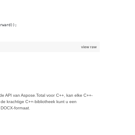
rward));
view raw
e API van Aspose.Total voor C++, kan elke C++-
de krachtige C++-bibliotheek kunt u een
t DOCX-formaat.