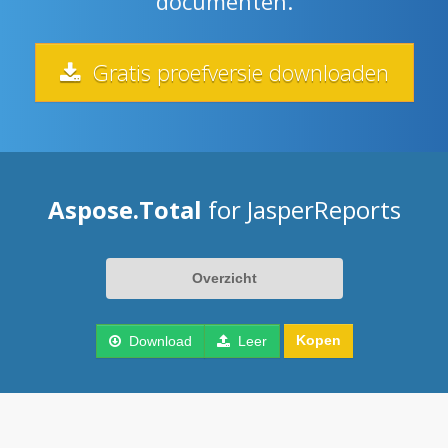
documenten.
Gratis proefversie downloaden
Aspose.Total
for JasperReports
Overzicht
Kopen
Download
Leer