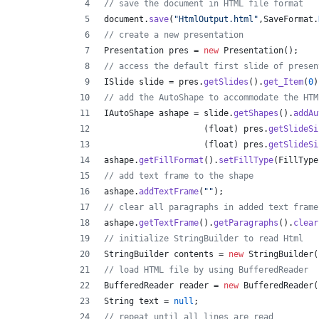
// save the document in HTML file format
document
.
save
(
"HtmlOutput.html"
,
SaveFormat
.
// create a new presentation 
Presentation
pres
 = 
new
Presentation
();
// access the default first slide of presen
ISlide
slide
 = 
pres
.
getSlides
().
get_Item
(
0
)
// add the AutoShape to accommodate the HTM
IAutoShape
ashape
 = 
slide
.
getShapes
().
addAu
                    (
float
) 
pres
.
getSlideSi
                    (
float
) 
pres
.
getSlideSi
ashape
.
getFillFormat
().
setFillType
(
FillType
// add text frame to the shape
ashape
.
addTextFrame
(
""
);
// clear all paragraphs in added text frame
ashape
.
getTextFrame
().
getParagraphs
().
clear
// initialize StringBuilder to read Html
StringBuilder
contents
 = 
new
StringBuilder
(
// load HTML file by using BufferedReader
BufferedReader
reader
 = 
new
BufferedReader
(
String
text
 = 
null
;
// repeat until all lines are read