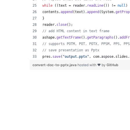
while
 ((
text
 = 
reader
.
readLine
()) != 
null
) 
contents
.
append
(
text
).
append
(
System
.
getProp
}
reader
.
close
();
// add HTML content in text frame
ashape
.
getTextFrame
().
getParagraphs
().
addFr
// supports POTM, POT, POTX, PPSM, PPS, PPS
// save presentation as Pptx
pres
.
save
(
"output.pptx"
, 
com
.
aspose
.
slides
.
convert-doc-to-pptx.java
hosted with ❤ by
GitHub