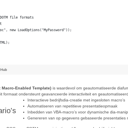
DOTM file formats
t
oc", new LoadOptions("MyPassword"));
TML);
tHub
 Macro-Enabled Template)
is waardevol om geautomatiseerde diafunc
it formaat ondersteunt geavanceerde interactiviteit en geautomatiseerd
Interactieve bedrijfsdia-creatie met ingesloten macro’s
Automatiseren van repetitieve presentatieopmaak
rio’s
Inbedden van VBA-macro’s voor dynamische dia-manipu
Genereren van op gegevens gebaseerde presentaties m