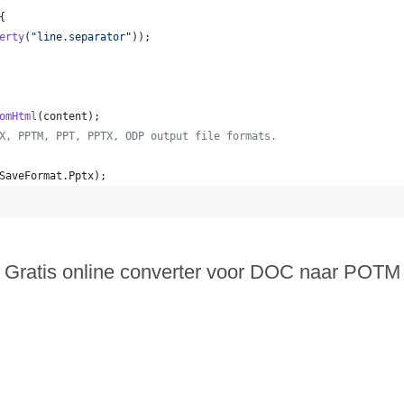
{
erty
(
"line.separator"
));
omHtml
(
content
);
X, PPTM, PPT, PPTX, ODP output file formats.
SaveFormat
.
Pptx
);  
Gratis online converter voor DOC naar POTM