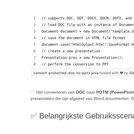
// supports DOC, DOT, DOCX, DOCM, DOTX, and 
// load DOC file with an instance of Documen
Document document = new Document("template.d
// save the document in HTML file format
document.save("HtmlOutput.html",SaveFormat.H
// create a new presentation 
Presentation pres = new Presentation();
// perform the conversion to PPT
convert-protected-doc-to-pptx.java
hosted with ❤ by
Gi
``` Het converteren van
DOC
naar
POTM (PowerPoint
presentaties die zijn afgeleid van Word-documenten. D
✅ Belangrijkste Gebruiksscena