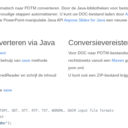
atisch naar POTM converteren. Door de Java-bibliotheken voor best
envoudige stappen automatiseren. U kunt uw DOC-bestand laden door
A
ge PowerPoint-manipulatie Java API
Aspose.Slides for Java
een nieuwe 
erteren via Java
Conversievereiste
ent
Voor DOC naar POTM-bestandscon
 behulp van
save
methode
rechtstreeks vanuit een
Maven
ge
pom.xml.
redReader en schrijf de inhoud
U kunt ook een ZIP-bestand krij
de
save
TOPC, ODT, OTT, RTF, TXT, WORDML, DOCM input file formats
nt
doc"
);