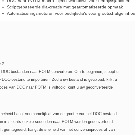
DOC-naar-POTM-macro-injectieworkflows voor bedrijfssjablonen
Scriptgebaseerde dia-creatie met geautomatiseerde opmaak
Automatiseringsmotoren voor bedrijfsdia’s voor grootschalige inho
n?
je DOC-bestanden naar POTM converteren. Om te beginnen, sleept u
w DOC-bestand te importeren. Zodra uw bestand is geüpload, klikt u
roces van DOC naar POTM is voltooid, kunt u uw geconverteerde
nelheid hangt voornamelijk af van de grootte van het DOC-bestand
nen in slechts enkele seconden naar POTM worden geconverteerd.
ft geïntegreerd, hangt de snelheid van het conversieproces af van