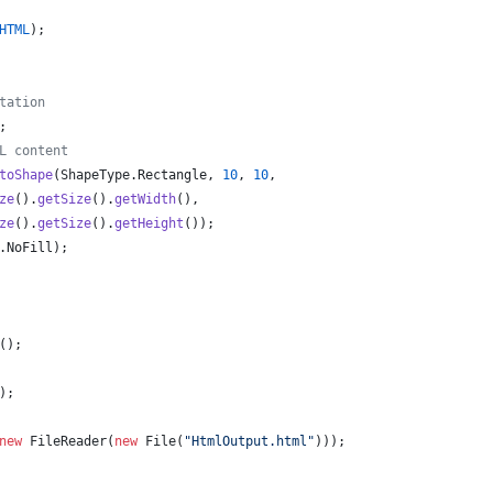
HTML
);
tation
;
L content
toShape
(
ShapeType
.
Rectangle
, 
10
, 
10
,
ze
().
getSize
().
getWidth
(), 
ze
().
getSize
().
getHeight
());
.
NoFill
);
();
);
new
FileReader
(
new
File
(
"HtmlOutput.html"
)));