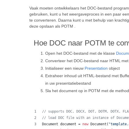
Vaak moeten ontwikkelaars het DOC-bestand programm
gebruiken, kunt u het weergaveproces in een paar e
te converteren. Daarna kunt u met behulp van krachti
deze opslaan als POTM .
Hoe DOC naar POTM te conv
Open het DOC-bestand met de klasse
Docum
Converteer het DOC-bestand naar HTML met
Initialiseer een nieuw
Presentation
object
Extraheer inhoud uit HTML-bestand met Buffe
in uw presentatiebestand
Sla het document op in POTM met de metho
// supports DOC, DOCX, DOT, DOTM, DOTX, FLA
// load DOC file with an instance of Docume
Document
document
 = 
new
Document
(
"template.