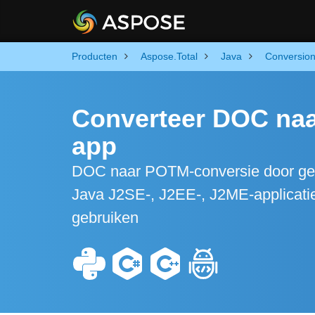
Producten
Aspose.Total
Java
Conversio
Converteer DOC naa
app
DOC naar POTM-conversie door gebr
Java J2SE-, J2EE-, J2ME-applicatie
gebruiken