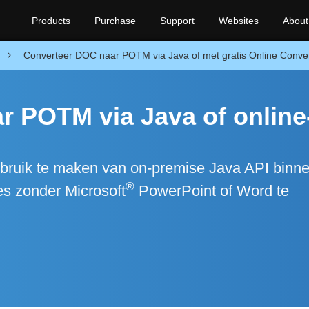
Products
Purchase
Support
Websites
About
n
Converteer DOC naar POTM via Java of met gratis Online Conve
r POTM via Java of online
uik te maken van on-premise Java API binne
®
s zonder Microsoft
PowerPoint of Word te