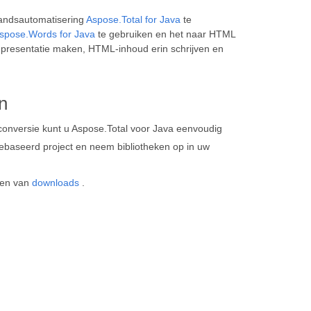
andsautomatisering
Aspose.Total for Java
te
spose.Words for Java
te gebruiken en het naar HTML
presentatie maken, HTML-inhoud erin schrijven en
n
versie kunt u Aspose.Total voor Java eenvoudig
baseerd project en neem bibliotheken op in uw
gen van
downloads
.