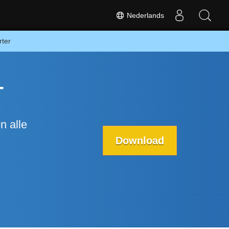
Nederlands
rter
-
n alle
Download