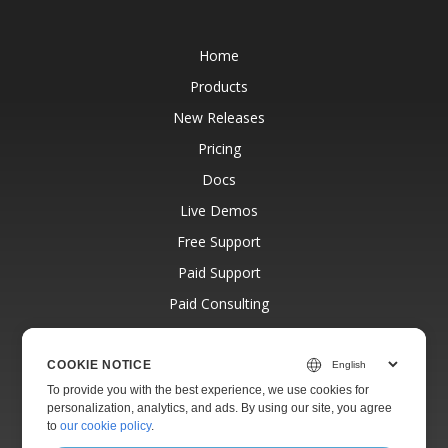
Home
Products
New Releases
Pricing
Docs
Live Demos
Free Support
Paid Support
Paid Consulting
Blog
Websites
COOKIE NOTICE
To provide you with the best experience, we use cookies for
About
personalization, analytics, and ads. By using our site, you agree
to
our cookie policy
.