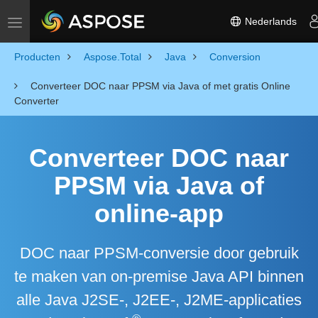
Nederlands
Toggle navigation
Producten
Aspose.Total
Java
Conversion
Converteer DOC naar PPSM via Java of met gratis Online
Converter
Converteer DOC naar
PPSM via Java of
online-app
DOC naar PPSM-conversie door gebruik
te maken van on-premise Java API binnen
alle Java J2SE-, J2EE-, J2ME-applicaties