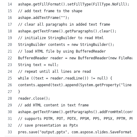
ashape.getFillFormat().setFillType(FillType.NoFill);
// add text frame to the shape
ashape.addTextFrame("");
// clear all paragraphs in added text frame
ashape.getTextFrame().getParagraphs().clear();
// initialize StringBuilder to read Html
StringBuilder contents = new StringBuilder();
// load HTML file by using BufferedReader
BufferedReader reader = new BufferedReader(new FileRead
String text = null;
// repeat until all lines are read
while ((text = reader.readLine()) != null) {
contents.append(text).append(System.getProperty("line.s
}
reader.close();
// add HTML content in text frame
ashape.getTextFrame().getParagraphs().addFromHtml(conte
// supports POTM, POT, POTX, PPSM, PPS, PPSX, PPTM, PPT
// save presentation as Pptx
pres.save("output.pptx", com.aspose.slides.SaveFormat.P