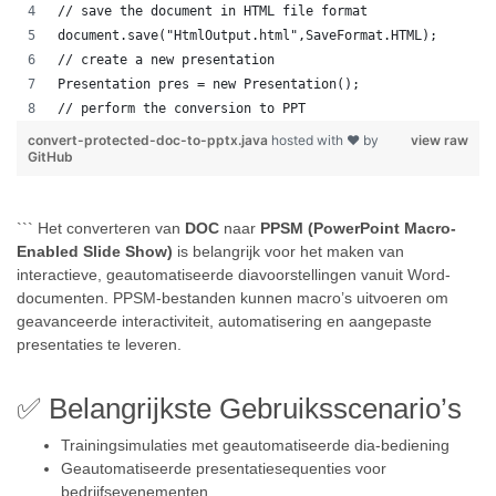
// save the document in HTML file format
document.save("HtmlOutput.html",SaveFormat.HTML);
// create a new presentation 
Presentation pres = new Presentation();
// perform the conversion to PPT
convert-protected-doc-to-pptx.java
hosted with ❤ by
view raw
GitHub
``` Het converteren van
DOC
naar
PPSM (PowerPoint Macro-
Enabled Slide Show)
is belangrijk voor het maken van
interactieve, geautomatiseerde diavoorstellingen vanuit Word-
documenten. PPSM-bestanden kunnen macro’s uitvoeren om
geavanceerde interactiviteit, automatisering en aangepaste
presentaties te leveren.
✅ Belangrijkste Gebruiksscenario’s
Trainingsimulaties met geautomatiseerde dia-bediening
Geautomatiseerde presentatiesequenties voor
bedrijfsevenementen