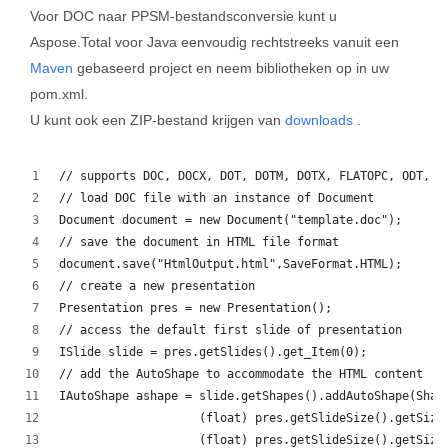
Voor DOC naar PPSM-bestandsconversie kunt u
Aspose.Total voor Java eenvoudig rechtstreeks vanuit een
Maven
gebaseerd project en neem bibliotheken op in uw
pom.xml.
U kunt ook een ZIP-bestand krijgen van
downloads
.
// supports DOC, DOCX, DOT, DOTM, DOTX, FLATOPC, ODT, O
// load DOC file with an instance of Document
Document document = new Document("template.doc");
// save the document in HTML file format
document.save("HtmlOutput.html",SaveFormat.HTML);
// create a new presentation 
Presentation pres = new Presentation();
// access the default first slide of presentation
ISlide slide = pres.getSlides().get_Item(0);
// add the AutoShape to accommodate the HTML content
IAutoShape ashape = slide.getShapes().addAutoShape(Shap
                    (float) pres.getSlideSize().getSize
                    (float) pres.getSlideSize().getSize