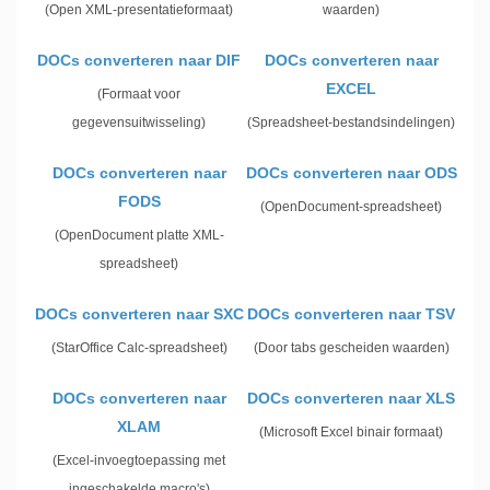
(Open XML-presentatieformaat)
waarden)
DOCs converteren naar DIF
DOCs converteren naar
EXCEL
(Formaat voor
gegevensuitwisseling)
(Spreadsheet-bestandsindelingen)
DOCs converteren naar
DOCs converteren naar ODS
FODS
(OpenDocument-spreadsheet)
(OpenDocument platte XML-
spreadsheet)
DOCs converteren naar SXC
DOCs converteren naar TSV
(StarOffice Calc-spreadsheet)
(Door tabs gescheiden waarden)
DOCs converteren naar
DOCs converteren naar XLS
XLAM
(Microsoft Excel binair formaat)
(Excel-invoegtoepassing met
ingeschakelde macro's)