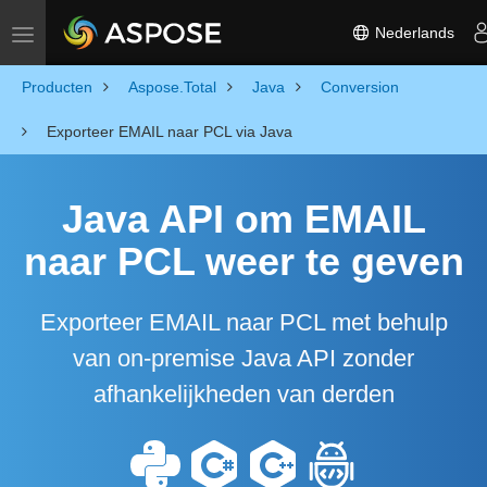
Nederlands
Toggle navigation
Producten
Aspose.Total
Java
Conversion
Exporteer EMAIL naar PCL via Java
Java API om EMAIL
naar PCL weer te geven
Exporteer EMAIL naar PCL met behulp
van on-premise Java API zonder
afhankelijkheden van derden