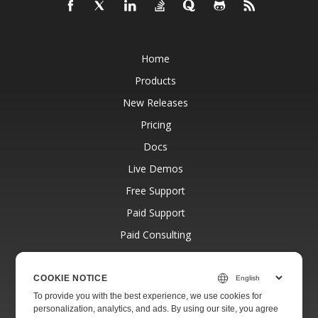
Home
Products
New Releases
Pricing
Docs
Live Demos
Free Support
Paid Support
Paid Consulting
Blog
Websites
COOKIE NOTICE
To provide you with the best experience, we use cookies for
About
personalization, analytics, and ads. By using our site, you agree