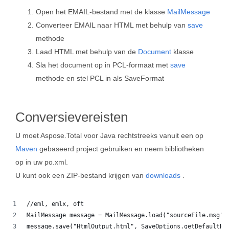
Open het EMAIL-bestand met de klasse
MailMessage
Converteer EMAIL naar HTML met behulp van
save
methode
Laad HTML met behulp van de
Document
klasse
Sla het document op in PCL-formaat met
save
methode en stel PCL in als SaveFormat
Conversievereisten
U moet Aspose.Total voor Java rechtstreeks vanuit een op
Maven
gebaseerd project gebruiken en neem bibliotheken
op in uw po.xml.
U kunt ook een ZIP-bestand krijgen van
downloads
.
//eml, emlx, oft
MailMessage message = MailMessage.load("sourceFile.msg")
message.save("HtmlOutput.html", SaveOptions.getDefaultHt