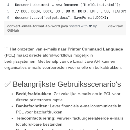
Document document = new Document("HtmlOutput.html");
// DOC, DOCM, DOCX, DOT, DOTM, DOTX, EMF, EPUB, FLATOPC,
document.save("output.docx", SaveFormat.DOCX);
convert-email-format-to-word.java
hosted with ❤ by
view raw
GitHub
``` Het omzetten van e-mails naar
Printer Command Language
(PCL)
maakt directe afdrukworkflows mogelijk in
bedrijfssystemen. Met behulp van de Email Java API kunnen
organisaties e-mails voorbereiden voor snelle en bulkafdrukken.
✅ Belangrijkste Gebruiksscenario’s
Bedrijfsafdrukken
: Zet zakelijke e-mails om in PCL voor
directe printerconsumptie.
Bankafschriften
: Lever financiële e-mailcommunicatie in
PCL voor batchafdrukken.
Telecomfacturering
: Verwerk factuurgerelateerde e-mails
tot afdrukbare bestanden.