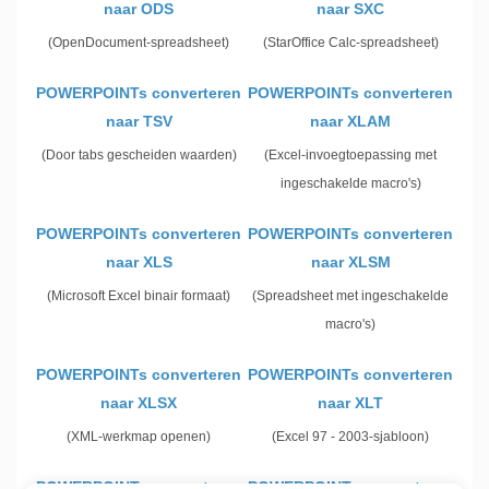
naar ODS
naar SXC
(OpenDocument-spreadsheet)
(StarOffice Calc-spreadsheet)
POWERPOINTs converteren
POWERPOINTs converteren
naar TSV
naar XLAM
(Door tabs gescheiden waarden)
(Excel-invoegtoepassing met
ingeschakelde macro's)
POWERPOINTs converteren
POWERPOINTs converteren
naar XLS
naar XLSM
(Microsoft Excel binair formaat)
(Spreadsheet met ingeschakelde
macro's)
POWERPOINTs converteren
POWERPOINTs converteren
naar XLSX
naar XLT
(XML-werkmap openen)
(Excel 97 - 2003-sjabloon)
POWERPOINTs converteren
POWERPOINTs converteren