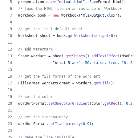
presentation
.
save
(
"output.html"
, 
SaveFormat
.
Html
);  
// load the HTML file in an instance of Workbook
Workbook
book
 = 
new
Workbook
(
"XlsxOutput.xlsx"
);
// get the first default sheet
Worksheet
sheet
 = 
book
.
getWorksheets
().
get
(
0
);
// add Watermark
Shape
wordart
 = 
sheet
.
getShapes
().
addTextEffect
(
MsoPres
"Arial Black"
, 
50
, 
false
, 
true
, 
18
, 
8
, 
// get the fill format of the word art
FillFormat
wordArtFormat
 = 
wordart
.
getFill
();
// set the color
wordArtFormat
.
setOneColorGradient
(
Color
.
getRed
(), 
0.2
, 
// set the transparency
wordArtFormat
.
setTransparency
(
0.9
);
// make the line invisible