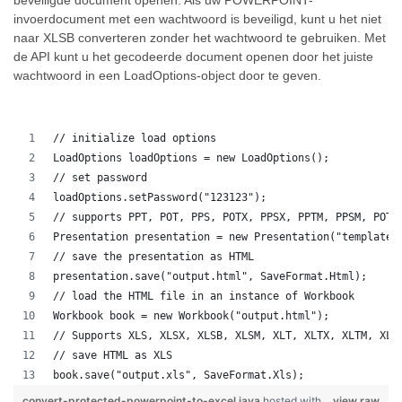
beveiligde document openen. Als uw POWERPOINT-
invoerdocument met een wachtwoord is beveiligd, kunt u het niet
naar XLSB converteren zonder het wachtwoord te gebruiken. Met
de API kunt u het gecodeerde document openen door het juiste
wachtwoord in een LoadOptions-object door te geven.
// initialize load options
LoadOptions loadOptions = new LoadOptions();
// set password
loadOptions.setPassword("123123");
// supports PPT, POT, PPS, POTX, PPSX, PPTM, PPSM, POTM
Presentation presentation = new Presentation("template.
// save the presentation as HTML
presentation.save("output.html", SaveFormat.Html);  
// load the HTML file in an instance of Workbook
Workbook book = new Workbook("output.html");
// Supports XLS, XLSX, XLSB, XLSM, XLT, XLTX, XLTM, XLA
// save HTML as XLS
book.save("output.xls", SaveFormat.Xls);  
convert-protected-powerpoint-to-excel.java
hosted with
view raw