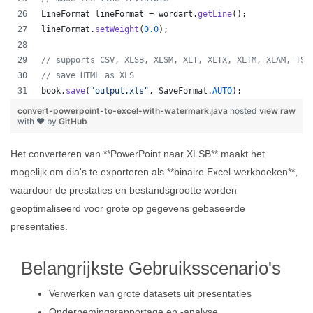
LineFormat
lineFormat
 = 
wordart
.
getLine
();
lineFormat
.
setWeight
(
0.0
);
// supports CSV, XLSB, XLSM, XLT, XLTX, XLTM, XLAM, TSV
// save HTML as XLS
book
.
save
(
"output.xls"
, 
SaveFormat
.
AUTO
);   
convert-powerpoint-to-excel-with-watermark.java
hosted
view raw
with ❤ by
GitHub
Het converteren van **PowerPoint naar XLSB** maakt het
mogelijk om dia's te exporteren als **binaire Excel-werkboeken**,
waardoor de prestaties en bestandsgrootte worden
geoptimaliseerd voor grote op gegevens gebaseerde
presentaties.
Belangrijkste Gebruiksscenario's
Verwerken van grote datasets uit presentaties
Ondernemingsrapportage en -analyse