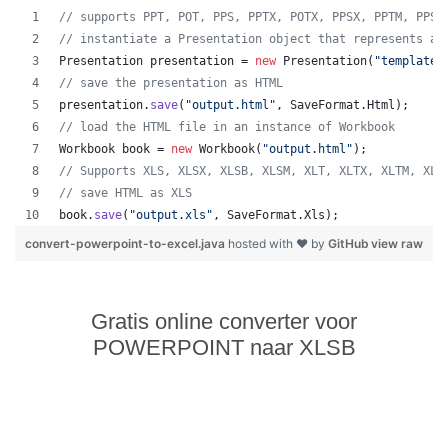
// supports PPT, POT, PPS, PPTX, POTX, PPSX, PPTM, PPSM
// instantiate a Presentation object that represents a 
Presentation
presentation
 = 
new
Presentation
(
"template.
// save the presentation as HTML
presentation
.
save
(
"output.html"
, 
SaveFormat
.
Html
);  
// load the HTML file in an instance of Workbook
Workbook
book
 = 
new
Workbook
(
"output.html"
);
// Supports XLS, XLSX, XLSB, XLSM, XLT, XLTX, XLTM, XLA
// save HTML as XLS
book
.
save
(
"output.xls"
, 
SaveFormat
.
Xls
);  
convert-powerpoint-to-excel.java
hosted with ❤ by
GitHub
view raw
Gratis online converter voor
POWERPOINT naar XLSB