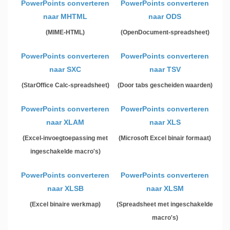
PowerPoints converteren
PowerPoints converteren
naar MHTML
naar ODS
(MIME-HTML)
(OpenDocument-spreadsheet)
PowerPoints converteren
PowerPoints converteren
naar SXC
naar TSV
(StarOffice Calc-spreadsheet)
(Door tabs gescheiden waarden)
PowerPoints converteren
PowerPoints converteren
naar XLAM
naar XLS
(Excel-invoegtoepassing met
(Microsoft Excel binair formaat)
ingeschakelde macro's)
PowerPoints converteren
PowerPoints converteren
naar XLSB
naar XLSM
(Excel binaire werkmap)
(Spreadsheet met ingeschakelde
macro's)