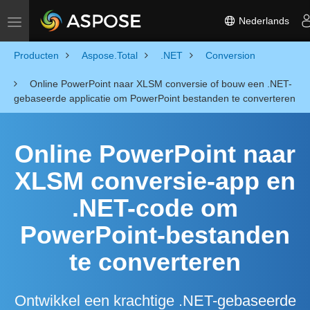
Nederlands
Toggle navigation
Producten
Aspose.Total
.NET
Conversion
Online PowerPoint naar XLSM conversie of bouw een .NET-
gebaseerde applicatie om PowerPoint bestanden te converteren
Online PowerPoint naar
XLSM conversie-app en
.NET-code om
PowerPoint-bestanden
te converteren
Ontwikkel een krachtige .NET-gebaseerde