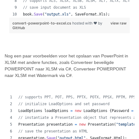
// supports XLS, XLSX, XLSB, XLSM, XLT, XLTX, XLTM, X
// save input document as XLS
book
.
Save
(
"output.xls"
,
SaveFormat
.
Xls
)
;
convert-powerpoint-to-excel.cs
hosted with ❤ by
view raw
GitHub
Nog een paar voorbeelden voor het opslaan van PowerPoint in
XLSM met andere functies, zoals Converteer beveiligde
POWERPOINT naar XLSM via C#, Converteer POWERPOINT
naar XLSM met Watermark via C#.
// supports PPT, POT, PPS, PPTX, POTX, PPSX, PPTM, PPSM
// initialize LoadOptions and set password
LoadOptions
loadOptions
=
new
LoadOptions
{
Password
=
"
// instantiate a Presentation object that represents a 
Presentation
presentation
=
new
Presentation
(
"template.
// save the presentation as HTML
presentation
.
Save
(
"output.html"
,
SaveFormat
.
Html
)
;