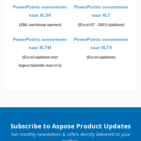
PowerPoints converteren
PowerPoints converteren
naar XLSX
naar XLT
(XML-werkmap openen)
(Excel 97 - 2003-sjabloon)
PowerPoints converteren
PowerPoints converteren
naar XLTM
naar XLTX
(Excel-sjabloon met
(Excel-sjabloon)
ingeschakelde macro's)
Subscribe to Aspose Product Updates
Get monthly newsletters & offers directly delivered to your
mailbox.