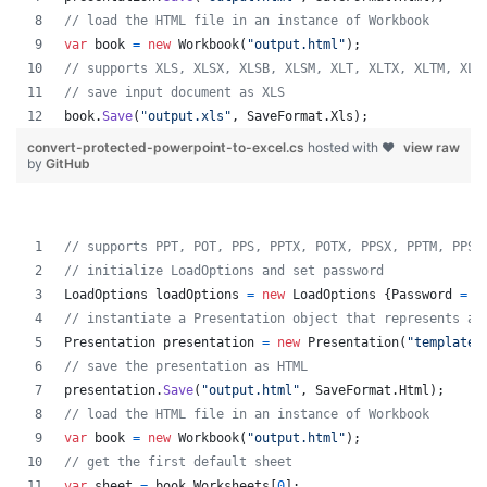
// load the HTML file in an instance of Workbook
var
book
=
new
Workbook
(
"output.html"
)
;
// supports XLS, XLSX, XLSB, XLSM, XLT, XLTX, XLTM, XLA
// save input document as XLS
book
.
Save
(
"output.xls"
,
SaveFormat
.
Xls
)
;
convert-protected-powerpoint-to-excel.cs
hosted with ❤
view raw
by
GitHub
// supports PPT, POT, PPS, PPTX, POTX, PPSX, PPTM, PPSM
// initialize LoadOptions and set password
LoadOptions
loadOptions
=
new
LoadOptions
{
Password
=
"
// instantiate a Presentation object that represents a 
Presentation
presentation
=
new
Presentation
(
"template.
// save the presentation as HTML
presentation
.
Save
(
"output.html"
,
SaveFormat
.
Html
)
;
// load the HTML file in an instance of Workbook
var
book
=
new
Workbook
(
"output.html"
)
;
// get the first default sheet
var
sheet
=
book
.
Worksheets
[
0
]
;