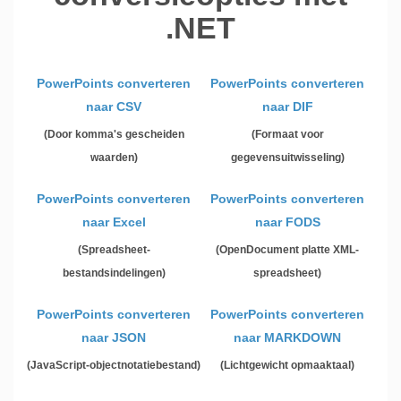
.NET
PowerPoints converteren
PowerPoints converteren
naar CSV
naar DIF
(Door komma's gescheiden
(Formaat voor
waarden)
gegevensuitwisseling)
PowerPoints converteren
PowerPoints converteren
naar Excel
naar FODS
(Spreadsheet-
(OpenDocument platte XML-
bestandsindelingen)
spreadsheet)
PowerPoints converteren
PowerPoints converteren
naar JSON
naar MARKDOWN
(JavaScript-objectnotatiebestand)
(Lichtgewicht opmaaktaal)