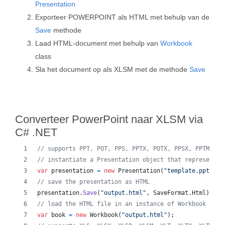
Presentation
Exporteer POWERPOINT als HTML met behulp van de
Save
methode
Laad HTML-document met behulp van
Workbook
class
Sla het document op als XLSM met de methode
Save
Converteer PowerPoint naar XLSM via
C# .NET
// supports PPT, POT, PPS, PPTX, POTX, PPSX, PPTM, PP
// instantiate a Presentation object that represents 
var
presentation
=
new
Presentation
(
"template.ppt"
)
;
// save the presentation as HTML
presentation
.
Save
(
"output.html"
,
SaveFormat
.
Html
)
;
// load the HTML file in an instance of Workbook
var
book
=
new
Workbook
(
"output.html"
)
;