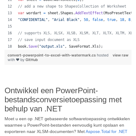
// add a new shape to ShapesCollection of Worksheet
var
wordart
=
sheet
.
Shapes
.
AddTextEffect
(
MsoPresetTextE
"CONFIDENTIAL"
,
"Arial Black"
,
50
,
false
,
true
,
18
,
8
,
// supports XLS, XLSX, XLSB, XLSM, XLT, XLTX, XLTM, XLA
// save input document as XLS
book
.
Save
(
"output.xls"
,
SaveFormat
.
Xls
)
;
convert-powerpoint-to-excel-with-watermark.cs
hosted
view raw
with ❤ by
GitHub
Ontwikkel een PowerPoint-
bestandsconversietoepassing met
behulp van .NET
Moet u een op .NET gebaseerde softwaretoepassing ontwikkelen
waarmee u PowerPoint-bestanden eenvoudig kunt opslaan en
exporteren naar XLSM-documenten? Met
Aspose.Total for .NET