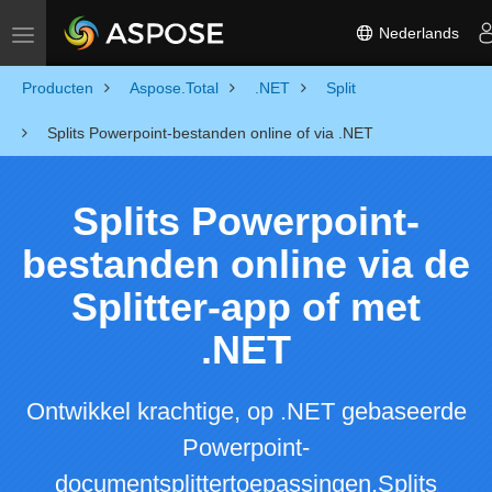
Nederlands
Toggle navigation
Producten
Aspose.Total
.NET
Split
Splits Powerpoint-bestanden online of via .NET
Splits Powerpoint-
bestanden online via de
Splitter-app of met
.NET
Ontwikkel krachtige, op .NET gebaseerde
Powerpoint-
documentsplittertoepassingen.Splits