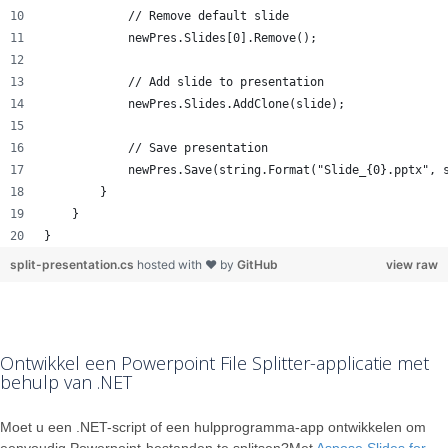
            // Remove default slide
            newPres.Slides[0].Remove();
            // Add slide to presentation
            newPres.Slides.AddClone(slide);
            // Save presentation
            newPres.Save(string.Format("Slide_{0}.pptx", 
        }
    }
}
split-presentation.cs
hosted with ❤ by
GitHub
view raw
Ontwikkel een Powerpoint File Splitter-applicatie met
behulp van .NET
Moet u een .NET-script of een hulpprogramma-app ontwikkelen om
eenvoudig Powerpoint-bestanden te splitsen?Met
Aspose.Slides for