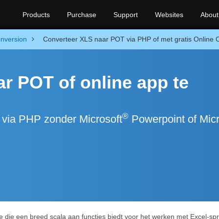
Products
Purchase
Support
Websites
About
nversion
Converteer XLS naar POT via PHP of met gratis Online 
r POT of online app te
®
via PHP zonder Microsoft
Powerpoint of Micr
te die een breed scala aan functies biedt voor het werken met Excel-s