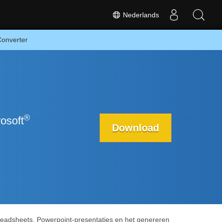
Nederlands
Converter
®
osoft
Download
preadsheets, Powerpoint-presentaties en het genereren