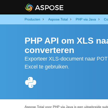
Producten
Aspose.Total
PHP via Java
Co
PHP API om XLS naa
converteren
Exporteer XLS-document naar POT 
Excel te gebruiken.
Aspose.Total voor PHP via Java is een uitgebreide sui