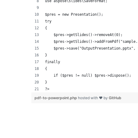
use aspose\slides\SaveFormat;
$pres = new Presentation();
try
{
    $pres->getSlides()->removeAt(0);
    $pres->getSlides()->addFromPdf("sample.
    $pres->save("OutputPresentation.pptx", 
}
finally
{
    if ($pres != null) $pres->dispose();
}
?>            
pdf-to-powerpoint.php
hosted with ❤ by
GitHub