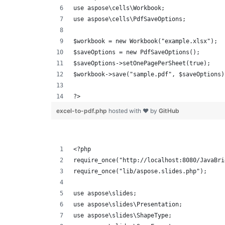
use aspose\cells\Workbook;
use aspose\cells\PdfSaveOptions;
$workbook = new Workbook("example.xlsx");
$saveOptions = new PdfSaveOptions();
$saveOptions->setOnePagePerSheet(true);
$workbook->save("sample.pdf", $saveOptions)
?>
excel-to-pdf.php
hosted with ❤ by
GitHub
<?php
require_once("http://localhost:8080/JavaBri
require_once("lib/aspose.slides.php");
use aspose\slides;
use aspose\slides\Presentation;
use aspose\slides\ShapeType;