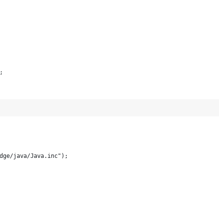
;
dge/java/Java.inc");