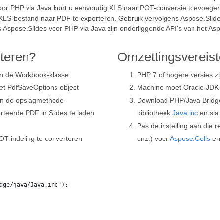
oor PHP via Java kunt u eenvoudig XLS naar POT-conversie toevoegen 
 XLS-bestand naar PDF te exporteren. Gebruik vervolgens Aspose.Sli
 Aspose.Slides voor PHP via Java zijn onderliggende API’s van het Asp
teren?
Omzettingsvereis
an de Workbook-klasse
PHP 7 of hogere versies zi
het PdfSaveOptions-object
Machine moet Oracle JDK 
an de opslagmethode
Download PHP/Java Bridg
rteerde PDF in Slides te laden
bibliotheek
Java.inc
en sla 
Pas de instelling aan die 
T-indeling te converteren
enz.) voor
Aspose.Cells
e
dge/java/Java.inc");