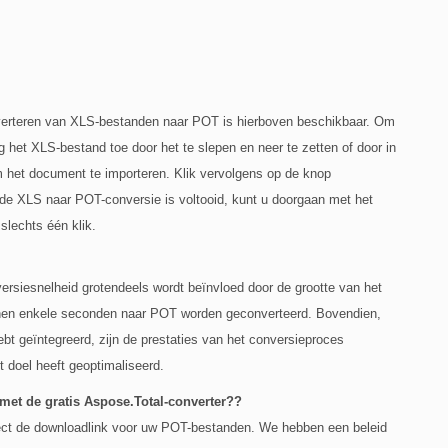
onverteren van XLS-bestanden naar POT is hierboven beschikbaar. Om
g het XLS-bestand toe door het te slepen en neer te zetten of door in
m het document te importeren. Klik vervolgens op de knop
 de XLS naar POT-conversie is voltooid, kunt u doorgaan met het
lechts één klik.
versiesnelheid grotendeels wordt beïnvloed door de grootte van het
nen enkele seconden naar POT worden geconverteerd. Bovendien,
t geïntegreerd, zijn de prestaties van het conversieproces
t doel heeft geoptimaliseerd.
 met de gratis Aspose.Total-converter??
rect de downloadlink voor uw POT-bestanden. We hebben een beleid