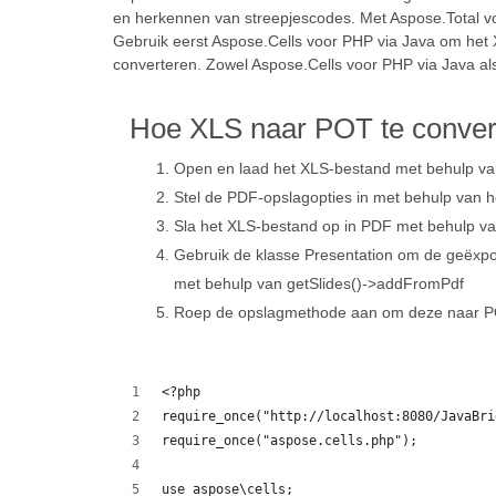
en herkennen van streepjescodes. Met Aspose.Total v
Gebruik eerst Aspose.Cells voor PHP via Java om het
converteren. Zowel Aspose.Cells voor PHP via Java als
Hoe XLS naar POT te conver
Open en laad het XLS-bestand met behulp v
Stel de PDF-opslagopties in met behulp van 
Sla het XLS-bestand op in PDF met behulp v
Gebruik de klasse Presentation om de geëxpo
met behulp van getSlides()->addFromPdf
Roep de opslagmethode aan om deze naar PO
<?php
require_once("http://localhost:8080/JavaBri
require_once("aspose.cells.php");
use aspose\cells;