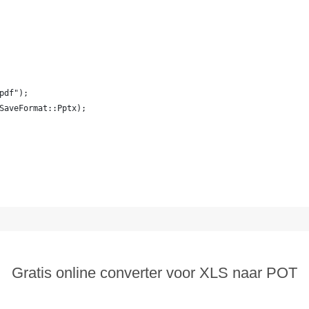
pdf");
SaveFormat::Pptx);
Gratis online converter voor XLS naar POT