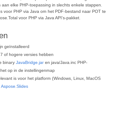
aan elke PHP-toepassing in slechts enkele stappen.
des voor PHP via Java om het PDF-bestand naar POT te
ose.Total voor PHP via Java API’s-pakket.
ten
jn geïnstalleerd
7 of hogere versies hebben
e binary
JavaBridge.jar
en java/Java.inc PHP-
het op in de instellingenmap
relevant is voor het platform (Windows, Linux, MacOS
n
Aspose.Slides