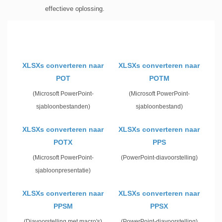
effectieve oplossing.
XLSXs converteren naar
XLSXs converteren naar
POT
POTM
(Microsoft PowerPoint-
(Microsoft PowerPoint-
sjabloonbestanden)
sjabloonbestand)
XLSXs converteren naar
XLSXs converteren naar
POTX
PPS
(Microsoft PowerPoint-
(PowerPoint-diavoorstelling)
sjabloonpresentatie)
XLSXs converteren naar
XLSXs converteren naar
PPSM
PPSX
(Diavoorstelling met macro's)
(PowerPoint-diavoorstelling)