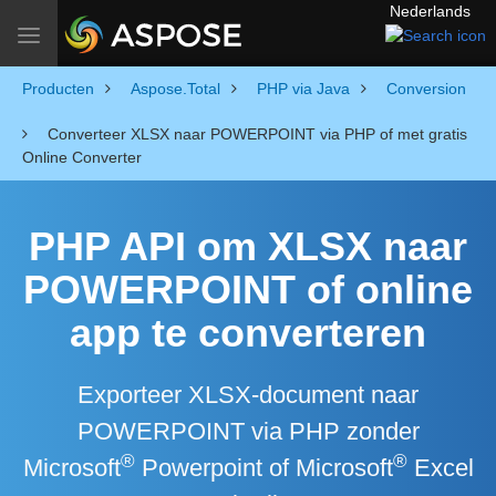
Nederlands
Toggle navigation
Producten
Aspose.Total
PHP via Java
Conversion
Converteer XLSX naar POWERPOINT via PHP of met gratis
Online Converter
PHP API om XLSX naar
POWERPOINT of online
app te converteren
Exporteer XLSX-document naar
POWERPOINT via PHP zonder
®
®
Microsoft
Powerpoint of Microsoft
Excel