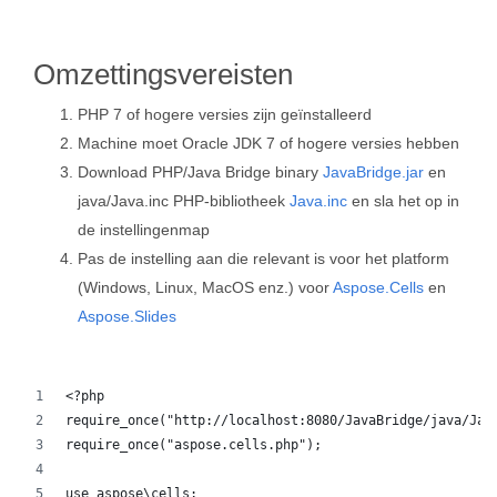
Omzettingsvereisten
PHP 7 of hogere versies zijn geïnstalleerd
Machine moet Oracle JDK 7 of hogere versies hebben
Download PHP/Java Bridge binary
JavaBridge.jar
en
java/Java.inc PHP-bibliotheek
Java.inc
en sla het op in
de instellingenmap
Pas de instelling aan die relevant is voor het platform
(Windows, Linux, MacOS enz.) voor
Aspose.Cells
en
Aspose.Slides
<?php
require_once("http://localhost:8080/JavaBridge/java/Jav
require_once("aspose.cells.php");
use aspose\cells;