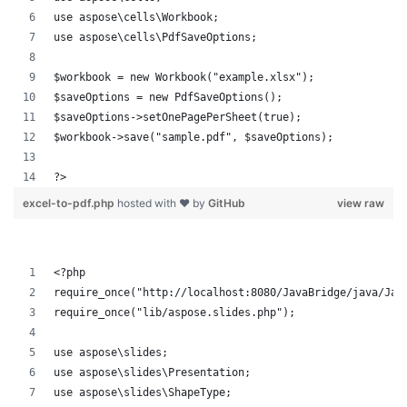
use aspose\cells\Workbook;
use aspose\cells\PdfSaveOptions;
$workbook = new Workbook("example.xlsx");
$saveOptions = new PdfSaveOptions();
$saveOptions->setOnePagePerSheet(true);
$workbook->save("sample.pdf", $saveOptions);
?>
excel-to-pdf.php
hosted with ❤ by
GitHub
view raw
<?php
require_once("http://localhost:8080/JavaBridge/java/Jav
require_once("lib/aspose.slides.php");
use aspose\slides;
use aspose\slides\Presentation;
use aspose\slides\ShapeType;