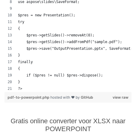
use aspose\slides\SaveFormat;
$pres = new Presentation();
try
{
    $pres->getSlides()->removeAt(0);
    $pres->getSlides()->addFromPdf("sample.pdf");
    $pres->save("OutputPresentation.pptx", SaveFormat::
}
finally
{
    if ($pres != null) $pres->dispose();
}
?>            
pdf-to-powerpoint.php
hosted with ❤ by
GitHub
view raw
Gratis online converter voor XLSX naar
POWERPOINT