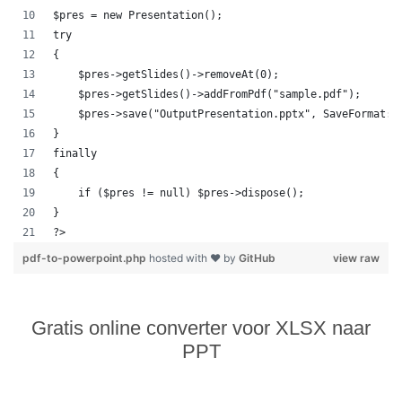
$pres = new Presentation();
try
{
    $pres->getSlides()->removeAt(0);
    $pres->getSlides()->addFromPdf("sample.pdf");
    $pres->save("OutputPresentation.pptx", SaveFormat::
}
finally
{
    if ($pres != null) $pres->dispose();
}
?>            
pdf-to-powerpoint.php
hosted with ❤ by
GitHub
view raw
Gratis online converter voor XLSX naar
PPT