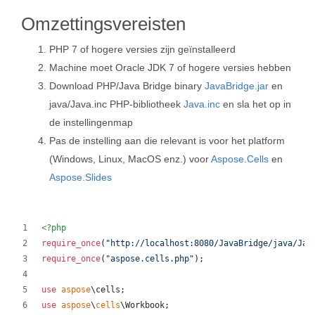
Omzettingsvereisten
PHP 7 of hogere versies zijn geïnstalleerd
Machine moet Oracle JDK 7 of hogere versies hebben
Download PHP/Java Bridge binary
JavaBridge.jar
en
java/Java.inc PHP-bibliotheek
Java.inc
en sla het op in
de instellingenmap
Pas de instelling aan die relevant is voor het platform
(Windows, Linux, MacOS enz.) voor
Aspose.Cells
en
Aspose.Slides
<?php
require_once
(
"
http://localhost:8080/JavaBridge/java/Jav
require_once
(
"
aspose.cells.php
"
);
use
aspose
\
cells
;
use
aspose
\
cells
\
Workbook
;