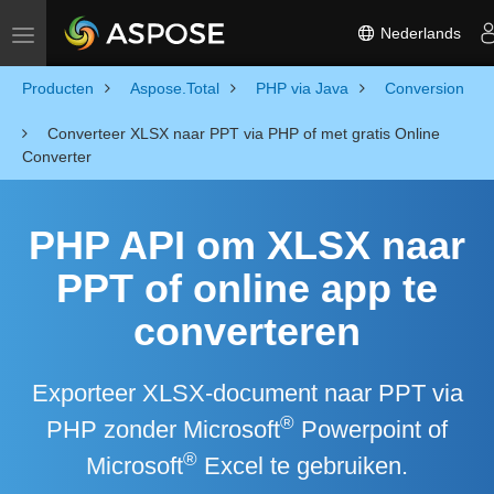
Nederlands
Toggle navigation
Producten
Aspose.Total
PHP via Java
Conversion
Converteer XLSX naar PPT via PHP of met gratis Online
Converter
PHP API om XLSX naar
PPT of online app te
converteren
Exporteer XLSX-document naar PPT via
®
PHP zonder Microsoft
Powerpoint of
®
Microsoft
Excel te gebruiken.