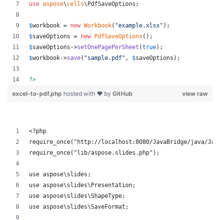
use
aspose
\
cells
\
PdfSaveOptions
;
$
workbook
 = 
new
Workbook
(
"
example.xlsx
"
);
$
saveOptions
 = 
new
PdfSaveOptions
();
$
saveOptions
->
setOnePagePerSheet
(
true
);
$
workbook
->
save
(
"
sample.pdf
"
, 
$
saveOptions
);
?>
excel-to-pdf.php
hosted with ❤ by
GitHub
view raw
<?php
require_once("http://localhost:8080/JavaBridge/java/Jav
require_once("lib/aspose.slides.php");
use aspose\slides;
use aspose\slides\Presentation;
use aspose\slides\ShapeType;
use aspose\slides\SaveFormat;