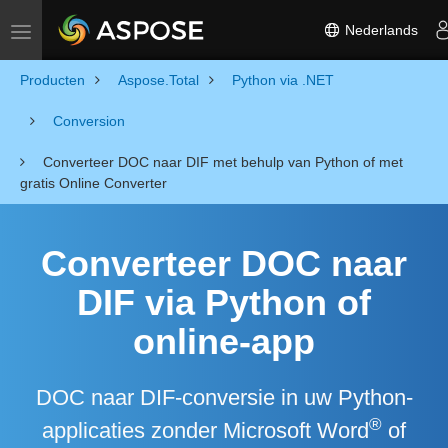
Nederlands
Toggle navigation
Producten
Aspose.Total
Python via .NET
Conversion
Converteer DOC naar DIF met behulp van Python of met
gratis Online Converter
Converteer DOC naar
DIF via Python of
online-app
DOC naar DIF-conversie in uw Python-
®
applicaties zonder Microsoft Word
of