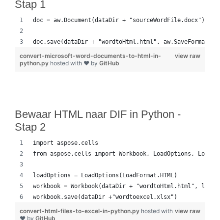
Stap 1
doc = aw.Document(dataDir + "sourceWordFile.docx")
doc.save(dataDir + "wordtoHtml.html", aw.SaveFormat.HT
convert-microsoft-word-documents-to-html-in-
view raw
python.py
hosted with ❤ by
GitHub
Bewaar HTML naar DIF in Python -
Stap 2
import aspose.cells
from aspose.cells import Workbook, LoadOptions, LoadFo
loadOptions = LoadOptions(LoadFormat.HTML)
workbook = Workbook(dataDir + "wordtoHtml.html", loadO
workbook.save(dataDir +"wordtoexcel.xlsx")
convert-html-files-to-excel-in-python.py
hosted with
view raw
❤ by
GitHub