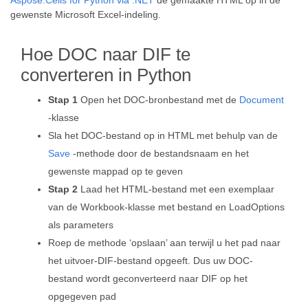
Aspose.Cells for Python via .NET
de gemaakte HTML op in de
gewenste Microsoft Excel-indeling.
Hoe DOC naar DIF te
converteren in Python
Stap 1
Open het DOC-bronbestand met de
Document
-klasse
Sla het DOC-bestand op in HTML met behulp van de
Save
-methode door de bestandsnaam en het
gewenste mappad op te geven
Stap 2
Laad het HTML-bestand met een exemplaar
van de Workbook-klasse met bestand en LoadOptions
als parameters
Roep de methode ‘opslaan’ aan terwijl u het pad naar
het uitvoer-DIF-bestand opgeeft. Dus uw DOC-
bestand wordt geconverteerd naar DIF op het
opgegeven pad