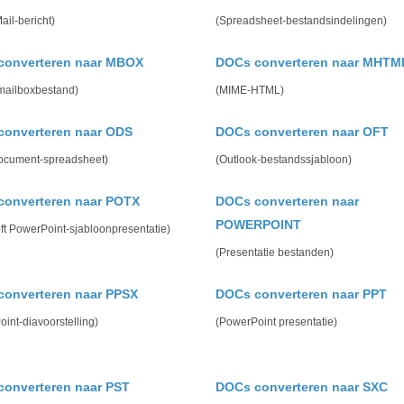
ail-bericht)
(Spreadsheet-bestandsindelingen)
converteren naar MBOX
DOCs converteren naar MHTM
 mailboxbestand)
(MIME-HTML)
converteren naar ODS
DOCs converteren naar OFT
cument-spreadsheet)
(Outlook-bestandssjabloon)
converteren naar POTX
DOCs converteren naar
POWERPOINT
ft PowerPoint-sjabloonpresentatie)
(Presentatie bestanden)
onverteren naar PPSX
DOCs converteren naar PPT
int-diavoorstelling)
(PowerPoint presentatie)
onverteren naar PST
DOCs converteren naar SXC