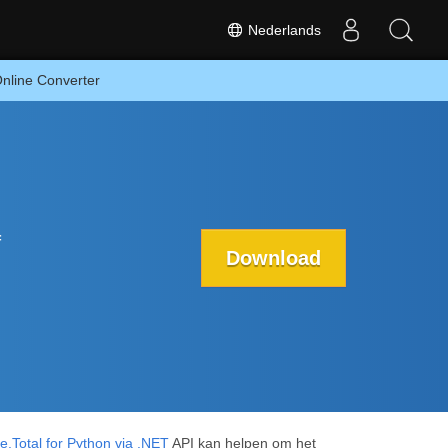
Nederlands
nline Converter
f
Download
.Total for Python via .NET
API kan helpen om het