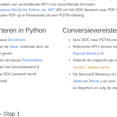
pakket van verschillende API’s met verschillende formaten.
spose.Words for Python via .NET
API om het DOC-bestand naar PDF te
kte PDF op in Presentatie als een POTM-indeling.
eren in Python
Conversievereiste
lasse
Document
Voor DOC naar POTM-conver
van de
Save
-methode door de
Referentie-API’s binnen he
e geven.
Aspose.Words
) of
van de klasse
Presentation
Gebruik de volgende pip-
van het uitvoerbestand &
.
install aspose.words
uw DOC-bestand wordt
Op Microsoft Windows of 
 pad.
Slides
en
Words
) en voor 
en libpython en volg de st
- Stap 1