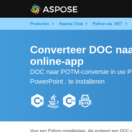
Producten
Aspose.Total
Python via .NET
Converteer DOC naa
online-app
DOC naar POTM-conversie in uw Py
PowerPoint . te installeren
Voor een Python-ontwikkelaar, die probeert een DOC 