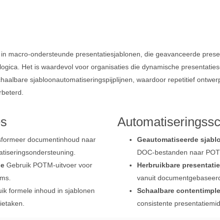
macro‑ondersteunde presentatiesjablonen, die geavanceerde presenta
logica. Het is waardevol voor organisaties die dynamische presentatie
lbare sjabloonautomatiseringspijplijnen, waardoor repetitief ontwerp
beterd.
es
Automatiseringssc
formeer documentinhoud naar
Geautomatiseerde sjabl
atiseringsondersteuning.
DOC‑bestanden naar POTM
ie
Gebruik POTM‑uitvoer voor
Herbruikbare presentati
ams.
vanuit documentgebaseerd
k formele inhoud in sjablonen
Schaalbare contentimpl
ietaken.
consistente presentatiemi