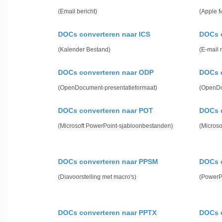
(Email bericht)
(Apple M
DOCs converteren naar ICS
DOCs 
(Kalender Bestand)
(E-mail
DOCs converteren naar ODP
DOCs 
(OpenDocument-presentatieformaat)
(OpenDo
DOCs converteren naar POT
DOCs 
(Microsoft PowerPoint-sjabloonbestanden)
(Microso
DOCs converteren naar PPSM
DOCs c
(Diavoorstelling met macro's)
(PowerPo
DOCs converteren naar PPTX
DOCs c