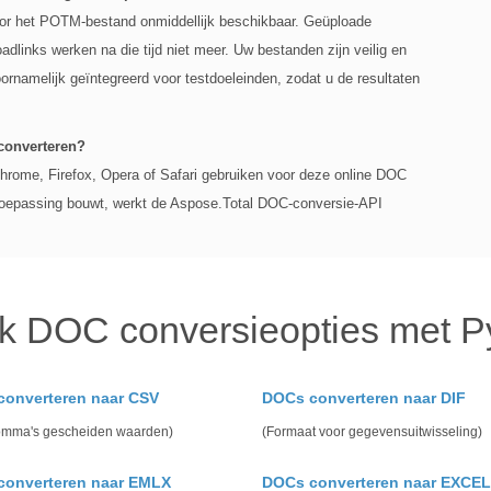
voor het POTM-bestand onmiddellijk beschikbaar. Geüploade
dlinks werken na die tijd niet meer. Uw bestanden zijn veilig en
ornamelijk geïntegreerd voor testdoeleinden, zodat u de resultaten
converteren?
rome, Firefox, Opera of Safari gebruiken voor deze online DOC
toepassing bouwt, werkt de Aspose.Total DOC-conversie-API
jk DOC conversieopties met P
onverteren naar CSV
DOCs converteren naar DIF
omma's gescheiden waarden)
(Formaat voor gegevensuitwisseling)
converteren naar EMLX
DOCs converteren naar EXCEL