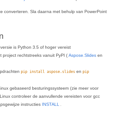
 converteren. Sla daarna met behulp van PowerPoint
n
sie is Python 3.5 of hoger vereist
t project rechtstreeks vanuit PyPI (
Aspose.Slides
en
opdrachten
en
pip install aspose.slides
pip
Linux gebaseerd besturingssysteem (zie meer voor
Linux controleer de aanvullende vereisten voor gcc
apsgewijze instructies
INSTALL
.