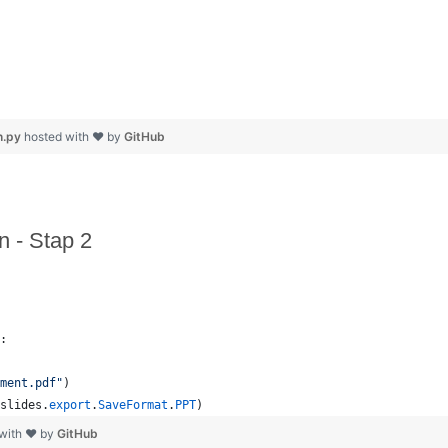
n.py
hosted with ❤ by
GitHub
 - Stap 2
:
ment.pdf"
)
slides
.
export
.
SaveFormat
.
PPT
)
 with ❤ by
GitHub