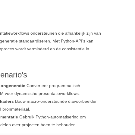
tieworkflows ondersteunen die afhankelijk zijn van
sgeneratie standaardiseren. Met Python‑API's kan
proces wordt verminderd en de consistentie in
enario's
oongeneratie
Converteer programmatisch
 voor dynamische presentatieworkflows.
ekaders
Bouw macro‑ondersteunde diavoorbeelden
 bronmateriaal.
ementatie
Gebruik Python‑automatisering om
ddelen over projecten heen te behouden.