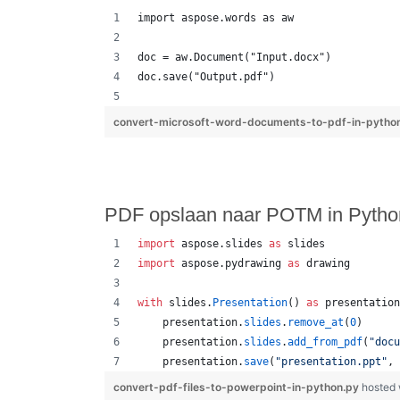
import aspose.words as aw
doc = aw.Document("Input.docx")
doc.save("Output.pdf")
convert-microsoft-word-documents-to-pdf-in-pytho
PDF opslaan naar POTM in Python
import
aspose
.
slides
as
slides
import
aspose
.
pydrawing
as
drawing
with
slides
.
Presentation
() 
as
presentation
presentation
.
slides
.
remove_at
(
0
)
presentation
.
slides
.
add_from_pdf
(
"docu
presentation
.
save
(
"presentation.ppt"
, 
convert-pdf-files-to-powerpoint-in-python.py
hosted