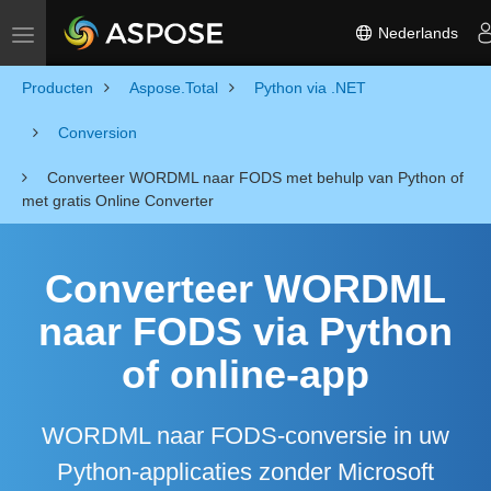
Nederlands
Toggle navigation
Producten
Aspose.Total
Python via .NET
Conversion
Converteer WORDML naar FODS met behulp van Python of
met gratis Online Converter
Converteer WORDML
naar FODS via Python
of online-app
WORDML naar FODS-conversie in uw
Python-applicaties zonder Microsoft