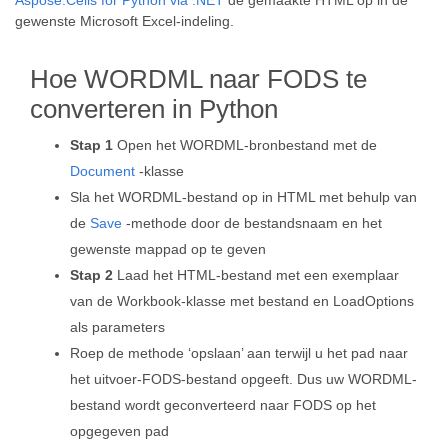
Aspose.Cells for Python via .NET
de gemaakte HTML op in de
gewenste Microsoft Excel-indeling.
Hoe WORDML naar FODS te
converteren in Python
Stap 1
Open het WORDML-bronbestand met de
Document
-klasse
Sla het WORDML-bestand op in HTML met behulp van
de
Save
-methode door de bestandsnaam en het
gewenste mappad op te geven
Stap 2
Laad het HTML-bestand met een exemplaar
van de Workbook-klasse met bestand en LoadOptions
als parameters
Roep de methode ‘opslaan’ aan terwijl u het pad naar
het uitvoer-FODS-bestand opgeeft. Dus uw WORDML-
bestand wordt geconverteerd naar FODS op het
opgegeven pad