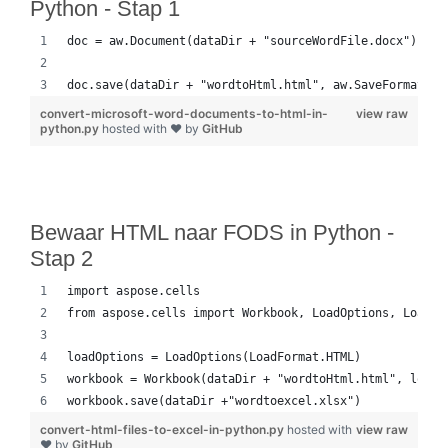
Python - Stap 1
doc = aw.Document(dataDir + "sourceWordFile.docx")
doc.save(dataDir + "wordtoHtml.html", aw.SaveFormat.HT
convert-microsoft-word-documents-to-html-in-
view raw
python.py
hosted with ❤ by
GitHub
Bewaar HTML naar FODS in Python -
Stap 2
import aspose.cells
from aspose.cells import Workbook, LoadOptions, LoadFo
loadOptions = LoadOptions(LoadFormat.HTML)
workbook = Workbook(dataDir + "wordtoHtml.html", loadO
workbook.save(dataDir +"wordtoexcel.xlsx")
convert-html-files-to-excel-in-python.py
hosted with
view raw
❤ by
GitHub