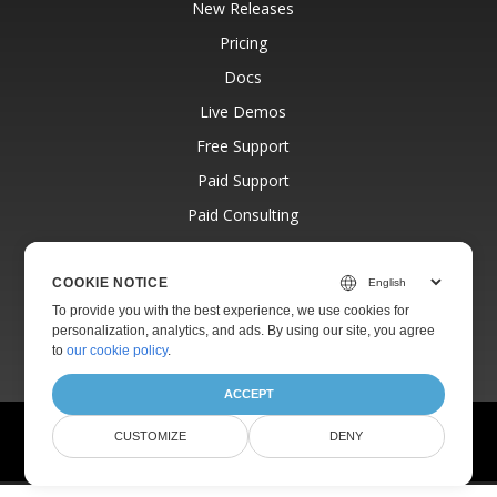
New Releases
Pricing
Docs
Live Demos
Free Support
Paid Support
Paid Consulting
Blog
Websites
COOKIE NOTICE
To provide you with the best experience, we use cookies for
About
personalization, analytics, and ads. By using our site, you agree
to
our cookie policy
.
ACCEPT
© Aspose Pty Ltd 2001-2026.
All Rights Reserved.
CUSTOMIZE
DENY
Privacy Policy
Terms of use
Contact