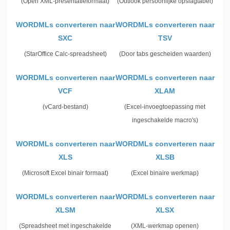
(Open XML-presentatieformaat)
(Outlook persoonlijke opslagtabel)
WORDMLs converteren naar
WORDMLs converteren naar
SXC
TSV
(StarOffice Calc-spreadsheet)
(Door tabs gescheiden waarden)
WORDMLs converteren naar
WORDMLs converteren naar
VCF
XLAM
(vCard-bestand)
(Excel-invoegtoepassing met
ingeschakelde macro's)
WORDMLs converteren naar
WORDMLs converteren naar
XLS
XLSB
(Microsoft Excel binair formaat)
(Excel binaire werkmap)
WORDMLs converteren naar
WORDMLs converteren naar
XLSM
XLSX
(Spreadsheet met ingeschakelde
(XML-werkmap openen)