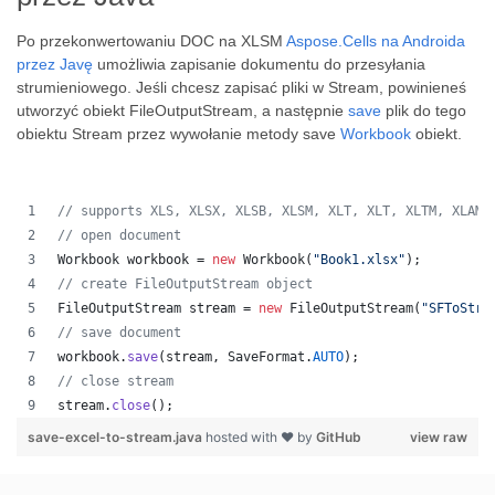
Po przekonwertowaniu DOC na XLSM
Aspose.Cells na Androida
przez Javę
umożliwia zapisanie dokumentu do przesyłania
strumieniowego. Jeśli chcesz zapisać pliki w Stream, powinieneś
utworzyć obiekt FileOutputStream, a następnie
save
plik do tego
obiektu Stream przez wywołanie metody save
Workbook
obiekt.
// supports XLS, XLSX, XLSB, XLSM, XLT, XLT, XLTM, XLAM,
// open document
Workbook
workbook
 = 
new
Workbook
(
"Book1.xlsx"
);
// create FileOutputStream object
FileOutputStream
stream
 = 
new
FileOutputStream
(
"SFToStre
// save document
workbook
.
save
(
stream
, 
SaveFormat
.
AUTO
);   
// close stream
stream
.
close
();
save-excel-to-stream.java
hosted with ❤ by
GitHub
view raw