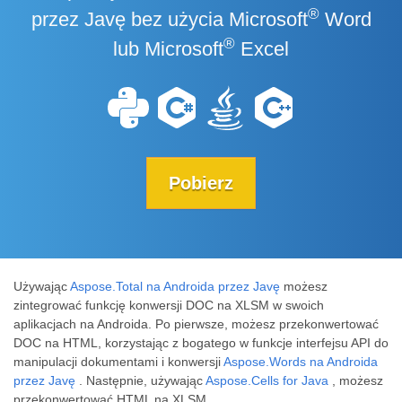
®
przez Javę bez użycia Microsoft
Word
®
lub Microsoft
Excel
Pobierz
Używając
Aspose.Total na Androida przez Javę
możesz
zintegrować funkcję konwersji DOC na XLSM w swoich
aplikacjach na Androida. Po pierwsze, możesz przekonwertować
DOC na HTML, korzystając z bogatego w funkcje interfejsu API do
manipulacji dokumentami i konwersji
Aspose.Words na Androida
przez Javę
. Następnie, używając
Aspose.Cells for Java
, możesz
przekonwertować HTML na XLSM.