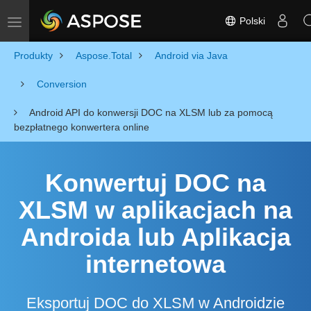
Polski
Toggle navigation
Produkty
Aspose.Total
Android via Java
Conversion
Android API do konwersji DOC na XLSM lub za pomocą
bezpłatnego konwertera online
Konwertuj DOC na
XLSM w aplikacjach na
Androida lub Aplikacja
internetowa
Eksportuj DOC do XLSM w Androidzie