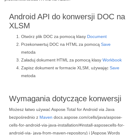
Android API do konwersji DOC na
XLSM
Otwórz plik DOC za pomocą klasy
Document
Przekonwertuj DOC na HTML za pomocą
Save
metoda
Załaduj dokument HTML za pomocą klasy
Workbook
Zapisz dokument w formacie XLSM, używając
Save
metoda
Wymagania dotyczące konwersji
Możesz łatwo używać Aspose.Total for Android via Java
bezpośrednio z
Maven
docs.aspose.com/cells/java/aspose-
cells-for-android-via-java-installation/#install-asposecells-for-
android-via- java-from-maven-repository) i [Aspose.Words