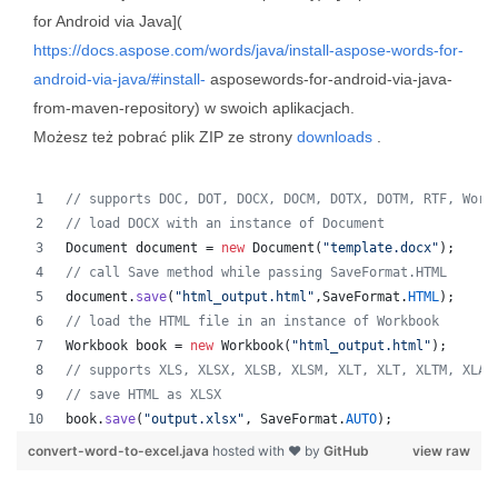
for Android via Java](
https://docs.aspose.com/words/java/install-aspose-words-for-
android-via-java/#install-
asposewords-for-android-via-java-
from-maven-repository) w swoich aplikacjach.
Możesz też pobrać plik ZIP ze strony
downloads
.
// supports DOC, DOT, DOCX, DOCM, DOTX, DOTM, RTF, Word
// load DOCX with an instance of Document
Document
document
 = 
new
Document
(
"template.docx"
);
// call Save method while passing SaveFormat.HTML
document
.
save
(
"html_output.html"
,
SaveFormat
.
HTML
);
// load the HTML file in an instance of Workbook
Workbook
book
 = 
new
Workbook
(
"html_output.html"
);
// supports XLS, XLSX, XLSB, XLSM, XLT, XLT, XLTM, XLAM
// save HTML as XLSX
book
.
save
(
"output.xlsx"
, 
SaveFormat
.
AUTO
);   
convert-word-to-excel.java
hosted with ❤ by
GitHub
view raw