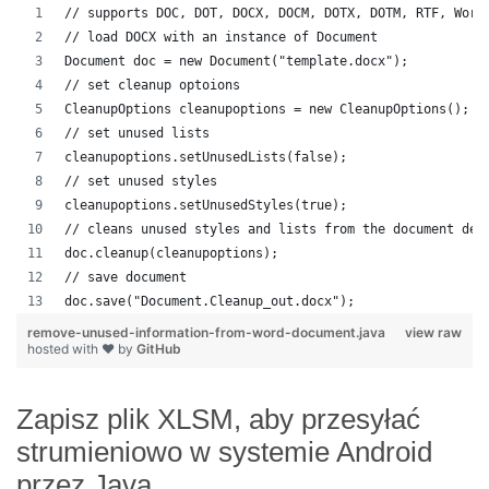
// supports DOC, DOT, DOCX, DOCM, DOTX, DOTM, RTF, Word
// load DOCX with an instance of Document
Document doc = new Document("template.docx");
// set cleanup optoions
CleanupOptions cleanupoptions = new CleanupOptions();
// set unused lists
cleanupoptions.setUnusedLists(false);
// set unused styles
cleanupoptions.setUnusedStyles(true);
// cleans unused styles and lists from the document dep
doc.cleanup(cleanupoptions);
// save document
doc.save("Document.Cleanup_out.docx");
remove-unused-information-from-word-document.java
view raw
hosted with ❤ by
GitHub
Zapisz plik XLSM, aby przesyłać
strumieniowo w systemie Android
przez Java