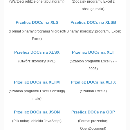
(Wartości oddzielone tabulatorami)
(Dodatek programu Excel z
obsługą makr)
Przelicz DOCs na XLS
Przelicz DOCs na XLSB
(Format binarny programu Microsoft
(Binarny skoroszyt programu Excel)
Excel)
Przelicz DOCs na XLSX
Przelicz DOCs na XLT
(Otwórz skoroszyt XML)
(Szablon programu Excel 97 -
2003)
Przelicz DOCs na XLTM
Przelicz DOCs na XLTX
(Szablon programu Excel z obsługą
(Szablon Excela)
makr)
Przelicz DOCs na JSON
Przelicz DOCs na ODP
(Plik notacji obiektu JavaScript)
(Format prezentacji
OpenDocument)