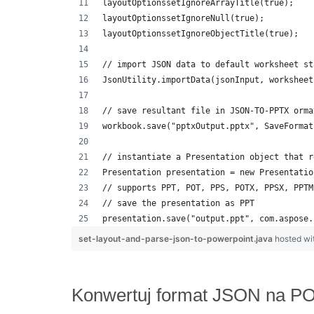
layoutOptionssetIgnoreArrayTitle(true);
layoutOptionssetIgnoreNull(true);
layoutOptionssetIgnoreObjectTitle(true);
// import JSON data to default worksheet st
JsonUtility.importData(jsonInput, worksheet
// save resultant file in JSON-TO-PPTX orma
workbook.save("pptxOutput.pptx", SaveFormat
// instantiate a Presentation object that r
Presentation presentation = new Presentatio
// supports PPT, POT, PPS, POTX, PPSX, PPTM
// save the presentation as PPT
presentation.save("output.ppt", com.aspose.
set-layout-and-parse-json-to-powerpoint.java
hosted w
Konwertuj format JSON na PO