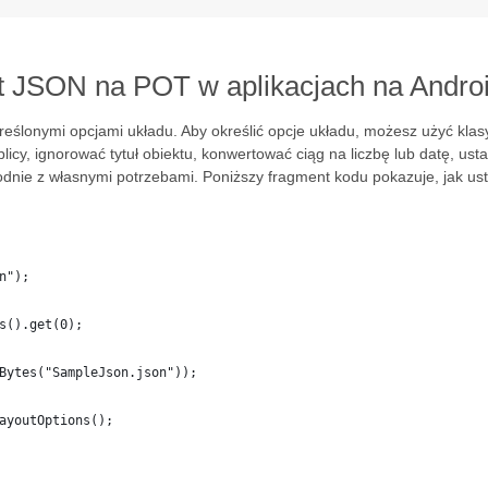
at JSON na POT w aplikacjach na Andro
ślonymi opcjami układu. Aby określić opcje układu, możesz użyć kla
licy, ignorować tytuł obiektu, konwertować ciąg na liczbę lub datę, ustaw
odnie z własnymi potrzebami. Poniższy fragment kodu pokazuje, jak ust
n");
s().get(0);
Bytes("SampleJson.json"));
ayoutOptions();