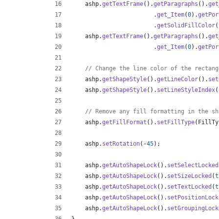
ashp
.
getTextFrame
().
getParagraphs
().
get
                        .
get_Item
(
0
).
getPor
                        .
getSolidFillColor
(
ashp
.
getTextFrame
().
getParagraphs
().
get
                        .
get_Item
(
0
).
getPor
// Change the line color of the rectang
ashp
.
getShapeStyle
().
getLineColor
().
set
ashp
.
getShapeStyle
().
setLineStyleIndex
(
// Remove any fill formatting in the sh
ashp
.
getFillFormat
().
setFillType
(
FillTy
ashp
.
setRotation
(-
45
);
ashp
.
getAutoShapeLock
().
setSelectLocked
ashp
.
getAutoShapeLock
().
setSizeLocked
(
t
ashp
.
getAutoShapeLock
().
setTextLocked
(
t
ashp
.
getAutoShapeLock
().
setPositionLock
ashp
.
getAutoShapeLock
().
setGroupingLock