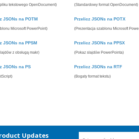
 pliku tekstowego OpenDocument)
(Standardowy format OpenDocument)
cz JSONs na POTM
Przelicz JSONs na POTX
ablonu Microsoft PowerPoint)
(Prezentacja szablonu Microsoft Powe
cz JSONs na PPSM
Przelicz JSONs na PPSX
slajdów z obsługą makr)
(Pokaz slajdów PowerPointa)
cz JSONs na PS
Przelicz JSONs na RTF
tScript)
(Bogaty format tekstu)
Product Updates