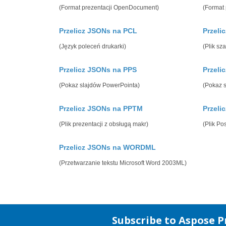
(Format prezentacji OpenDocument)
(Format
Przelicz JSONs na PCL
Przeli
(Język poleceń drukarki)
(Plik sz
Przelicz JSONs na PPS
Przeli
(Pokaz slajdów PowerPointa)
(Pokaz 
Przelicz JSONs na PPTM
Przeli
(Plik prezentacji z obsługą makr)
(Plik Pos
Przelicz JSONs na WORDML
(Przetwarzanie tekstu Microsoft Word 2003ML)
Subscribe to Aspose 