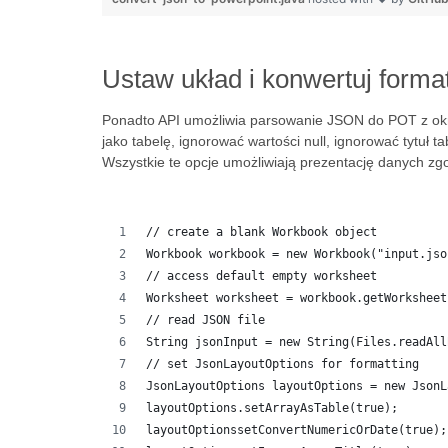
Ustaw układ i konwertuj form
Ponadto API umożliwia parsowanie JSON do POT z okre
jako tabelę, ignorować wartości null, ignorować tytuł tab
Wszystkie te opcje umożliwiają prezentację danych zg
// create a blank Workbook object
Workbook workbook = new Workbook("input.jso
// access default empty worksheet
Worksheet worksheet = workbook.getWorksheet
// read JSON file
String jsonInput = new String(Files.readAll
// set JsonLayoutOptions for formatting
JsonLayoutOptions layoutOptions = new JsonL
layoutOptions.setArrayAsTable(true);
layoutOptionssetConvertNumericOrDate(true);