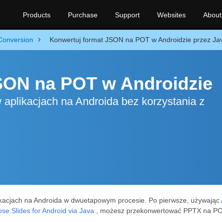
Products
Purchase
Support
Websites
About
Conversion
Konwertuj format JSON na POT w Androidzie przez Ja
SON na POT w Androidzie
aplikacjach na Androida bez korzystania z
acjach na Androida w dwuetapowym procesie. Po pierwsze, używając
se.Slides for Android via Java
, możesz przekonwertować PPTX na POT.