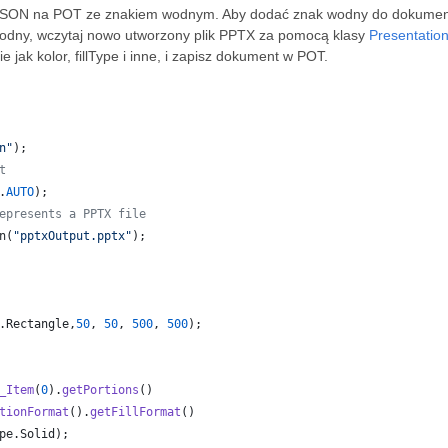
ć JSON na POT ze znakiem wodnym. Aby dodać znak wodny do dokumen
odny, wczytaj nowo utworzony plik PPTX za pomocą klasy
Presentatio
 jak kolor, fillType i inne, i zapisz dokument w POT.
n"
);
t
.
AUTO
);
epresents a PPTX file
n
(
"pptxOutput.pptx"
);
.
Rectangle
,
50
, 
50
, 
500
, 
500
);
_Item
(
0
).
getPortions
()
tionFormat
().
getFillFormat
()
pe
.
Solid
);