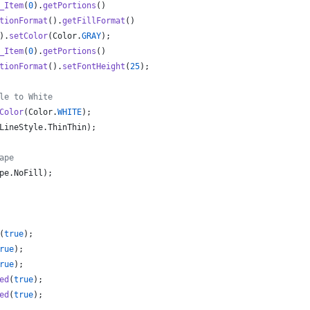
_Item
(
0
).
getPortions
()
tionFormat
().
getFillFormat
()
).
setColor
(
Color
.
GRAY
);
_Item
(
0
).
getPortions
()
tionFormat
().
setFontHeight
(
25
);
le to White
Color
(
Color
.
WHITE
);
LineStyle
.
ThinThin
);
ape
pe
.
NoFill
);
(
true
);
rue
);
rue
);
ed
(
true
);
ed
(
true
);