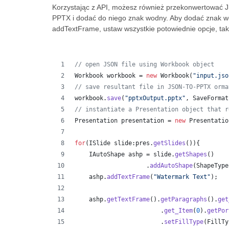
Korzystając z API, możesz również przekonwertowa
PPTX i dodać do niego znak wodny. Aby dodać znak w
addTextFrame, ustaw wszystkie potowiednie opcje, takie
// open JSON file using Workbook object
Workbook
workbook
 = 
new
Workbook
(
"input.jso
// save resultant file in JSON-TO-PPTX orma
workbook
.
save
(
"pptxOutput.pptx"
, 
SaveFormat
// instantiate a Presentation object that r
Presentation
presentation
 = 
new
Presentatio
for
(
ISlide
slide
:
pres
.
getSlides
()){
IAutoShape
ashp
 = 
slide
.
getShapes
()
                    .
addAutoShape
(
ShapeType
ashp
.
addTextFrame
(
"Watermark Text"
);
ashp
.
getTextFrame
().
getParagraphs
().
get
                        .
get_Item
(
0
).
getPor
                        .
setFillType
(
FillTy