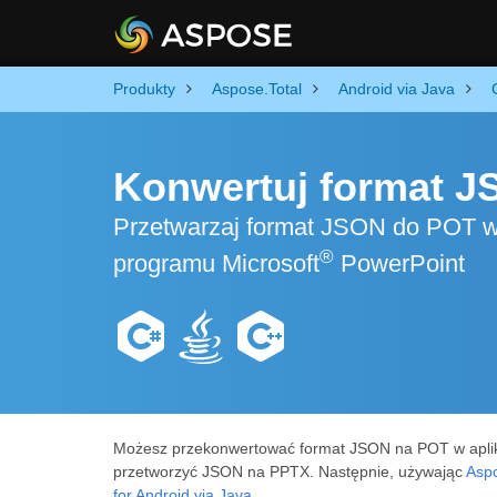
Produkty
Aspose.Total
Android via Java
Konwertuj format J
Przetwarzaj format JSON do POT w 
®
programu Microsoft
PowerPoint
Możesz przekonwertować format JSON na POT w aplik
przetworzyć JSON na PPTX. Następnie, używając
Aspo
for Android via Java
.