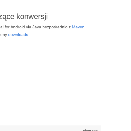
ące konwersji
l for Android via Java bezpośrednio z
Maven
trony
downloads
.
view raw