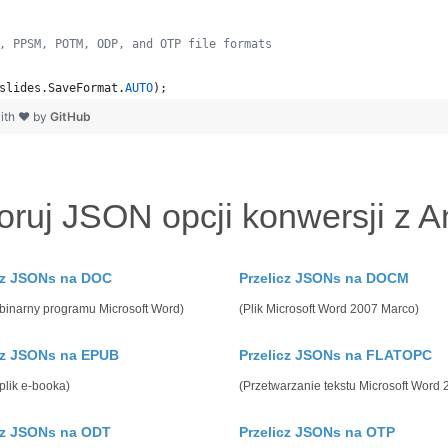
, PPSM, POTM, ODP, and OTP file formats 
slides
.
SaveFormat
.
AUTO
); 
ith ❤ by
GitHub
oruj JSON opcji konwersji z A
cz JSONs na DOC
Przelicz JSONs na DOCM
binarny programu Microsoft Word)
(Plik Microsoft Word 2007 Marco)
cz JSONs na EPUB
Przelicz JSONs na FLATOPC
plik e-booka)
(Przetwarzanie tekstu Microsoft Word
cz JSONs na ODT
Przelicz JSONs na OTP