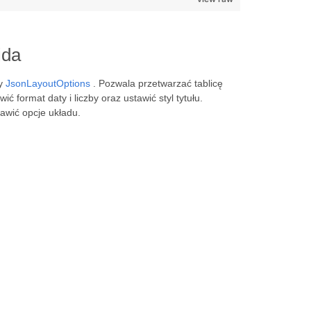
ida
sy
JsonLayoutOptions
. Pozwala przetwarzać tablicę
ić format daty i liczby oraz ustawić styl tytułu.
awić opcje układu.