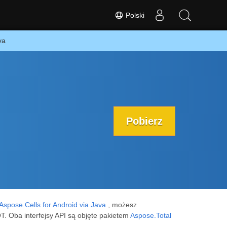
Polski
va
Pobierz
Aspose.Cells for Android via Java
, możesz
 Oba interfejsy API są objęte pakietem
Aspose.Total