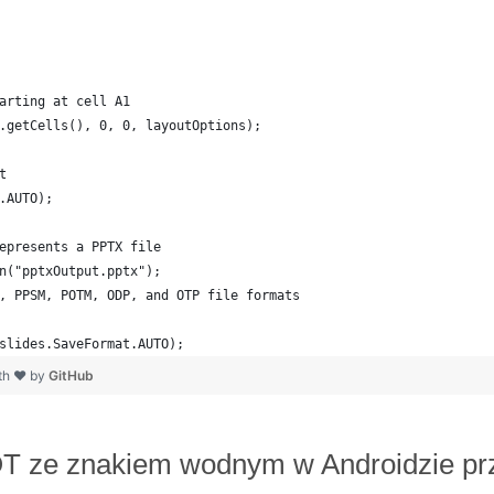
arting at cell A1
.getCells(), 0, 0, layoutOptions);
t
.AUTO);
epresents a PPTX file
n("pptxOutput.pptx");
, PPSM, POTM, ODP, and OTP file formats 
slides.SaveFormat.AUTO);   
ith ❤ by
GitHub
T ze znakiem wodnym w Androidzie pr