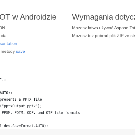
OT w Androidzie
Wymagania dotycz
SON
Możesz łatwo używać Aspose.Tota
oda
Możesz też pobrać plik ZIP ze s
sentation
ą metody
save
");
AUTO);
presents a PPTX file
("pptxOutput.pptx");
 PPSM, POTM, ODP, and OTP file formats 
lides.SaveFormat.AUTO);   
b