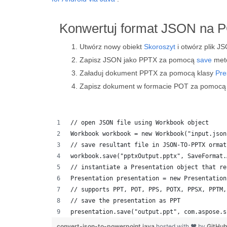
Konwertuj format JSON na P
Utwórz nowy obiekt
Skoroszyt
i otwórz plik J
Zapisz JSON jako PPTX za pomocą
save
met
Załaduj dokument PPTX za pomocą klasy
Pre
Zapisz dokument w formacie POT za pomoc
// open JSON file using Workbook object
Workbook workbook = new Workbook("input.json
// save resultant file in JSON-TO-PPTX ormat
workbook.save("pptxOutput.pptx", SaveFormat.
// instantiate a Presentation object that re
Presentation presentation = new Presentation
// supports PPT, POT, PPS, POTX, PPSX, PPTM,
// save the presentation as PPT
presentation.save("output.ppt", com.aspose.s
convert-json-to-powerpoint.java
hosted with ❤ by
GitHu