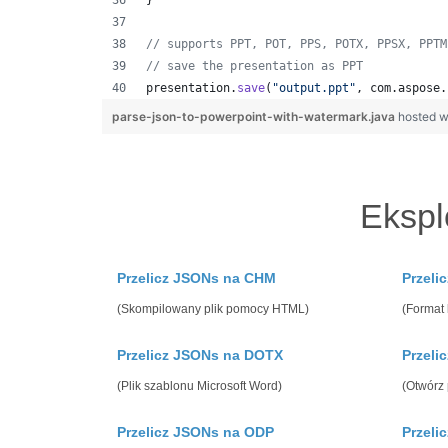
}
// supports PPT, POT, PPS, POTX, PPSX, PPTM
// save the presentation as PPT
presentation
.
save
(
"output.ppt"
, 
com
.
aspose
.
parse-json-to-powerpoint-with-watermark.java
hosted w
Ekspl
Przelicz JSONs na CHM
Przeli
(Skompilowany plik pomocy HTML)
(Format 
Przelicz JSONs na DOTX
Przeli
(Plik szablonu Microsoft Word)
(Otwórz 
Przelicz JSONs na ODP
Przeli