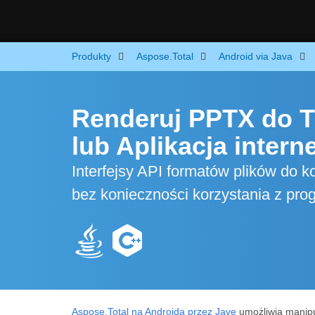
Produkty
Aspose.Total
Android via Java
Renderuj PPTX do T
lub Aplikacja inter
Interfejsy API formatów plików do 
bez konieczności korzystania z pro
Aspose.Total na Androida przez Javę
umożliwia manipul