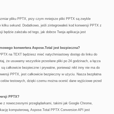
ozmiar pliku PPTX, przy czym mniejsze pliki PPTX są zwykle
kilku sekund. Dodatkowo, jeśli zintegrowałeś kod konwersji PPTX z
i będzie zależała od tego, jak dobrze Twoja aplikacja jest
owego konwertera Aspose.Total jest bezpieczna?
 PPTX na TEXT będziesz mieć natychmiastowy dostęp do linku do
aj, że usuwamy wszystkie przesłane pliki po 24 godzinach, a łącza
i są całkowicie bezpieczne i prywatne, ponieważ nikt inny nie ma do
nwersji PPTX, jest całkowicie bezpieczny w użyciu. Nasza bezpłatna
o celów testowych, dzięki czemu można ocenić dane wyjściowe przed
wersji PPTX?
ilne z nowoczesnymi przeglądarkami, takimi jak Google Chrome,
aplikację komputerową, Aspose.Total PPTX Conversion API jest