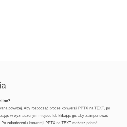
ia
nline?
rowana powyżej. Aby rozpocząć proces konwersji PPTX na TEXT, po
zczając w wyznaczonym miejscu lub klikając go, aby zaimportować
uj”. Po zakończeniu konwersji PPTX na TEXT możesz pobrać