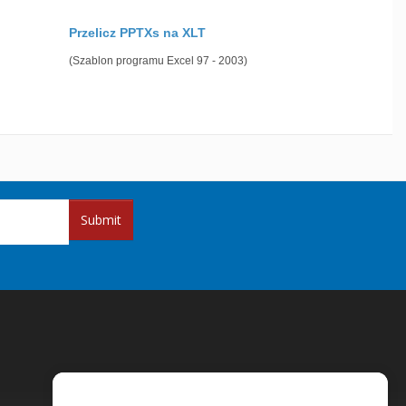
Przelicz PPTXs na XLT
(Szablon programu Excel 97 - 2003)
Submit