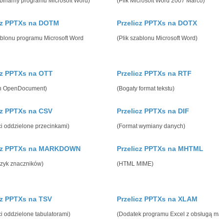
binarny programu Microsoft Word)
(Plik Microsoft Word 2007 Marco)
cz PPTXs na DOTM
Przelicz PPTXs na DOTX
ablonu programu Microsoft Word
(Plik szablonu Microsoft Word)
cz PPTXs na OTT
Przelicz PPTXs na RTF
n OpenDocument)
(Bogaty format tekstu)
cz PPTXs na CSV
Przelicz PPTXs na DIF
i oddzielone przecinkami)
(Format wymiany danych)
icz PPTXs na MARKDOWN
Przelicz PPTXs na MHTML
ęzyk znaczników)
(HTML MIME)
cz PPTXs na TSV
Przelicz PPTXs na XLAM
i oddzielone tabulatorami)
(Dodatek programu Excel z obsługą m