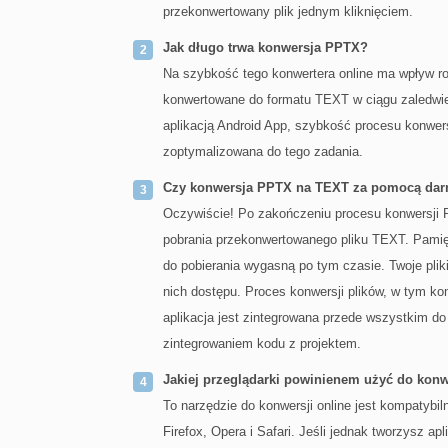
przekonwertowany plik jednym kliknięciem.
Jak długo trwa konwersja PPTX?
Na szybkość tego konwertera online ma wpływ r
konwertowane do formatu TEXT w ciągu zaledwie 
aplikacją Android App, szybkość procesu konwersj
zoptymalizowana do tego zadania.
Czy konwersja PPTX na TEXT za pomocą darm
Oczywiście! Po zakończeniu procesu konwersji
pobrania przekonwertowanego pliku TEXT. Pamięt
do pobierania wygasną po tym czasie. Twoje plik
nich dostępu. Proces konwersji plików, w tym ko
aplikacja jest zintegrowana przede wszystkim d
zintegrowaniem kodu z projektem.
Jakiej przeglądarki powinienem użyć do kon
To narzędzie do konwersji online jest kompatyb
Firefox, Opera i Safari. Jeśli jednak tworzysz 