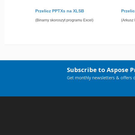
Przelicz PPTXs na XLSB
Przeli
(Binarny skoroszyt programu Excel)
(Arkusz 
Subscribe to Aspose 
Get monthly newsletters & offers di