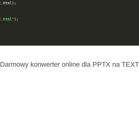
t
.
Html
);
t.html"
);
Darmowy konwerter online dla PPTX na TEXT