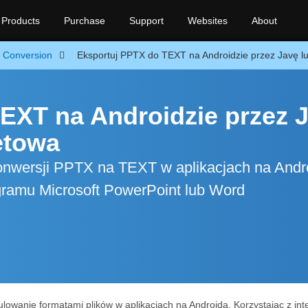
Products
Purchase
Support
Websites
About
Conversion
Eksportuj PPTX do TEXT na Androidzie przez Javę l
EXT na Androidzie przez 
netowa
konwersji PPTX na TEXT w aplikacjach na Andr
gramu Microsoft PowerPoint lub Word
owanie formatami plików w aplikacjach na Androida. Korzystając z int