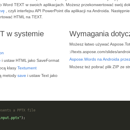
o Word TEXT w swoich aplikacjach. Możesz przekonwertować swój d
avę
, czyli interfejsu API PowerPoint dla aplikacji na Androida. Następ
rtować HTML na TEXT.
T w systemie
Wymagania dotycz
Możesz łatwo używać Aspose.Tota
://texts.aspose.com/slides/android
on
Aspose.Words na Androida prze
e
i ustaw HTML jako SaveFormat
Możesz też pobrać plik ZIP ze s
ocą klasy
Textument
cą metody
save
i ustaw Text jako
esents a PPTX file
input.pptx"
);