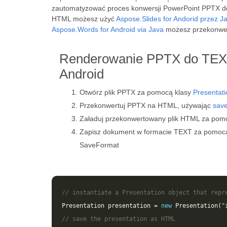
zautomatyzować proces konwersji PowerPoint PPTX d
HTML możesz użyć
Aspose.Slides for Andorid przez J
Aspose.Words for Android via Java
możesz przekonwe
Renderowanie PPTX do TEX
Android
Otwórz plik PPTX za pomocą klasy
Presentati
Przekonwertuj PPTX na HTML, używając
sav
Załaduj przekonwertowany plik HTML za pom
Zapisz dokument w formacie TEXT za pomo
SaveFormat
// instantiate a Presentation object that repr
Presentation
presentation
=
new
Presentation
(
"
// save the presentation as HTML