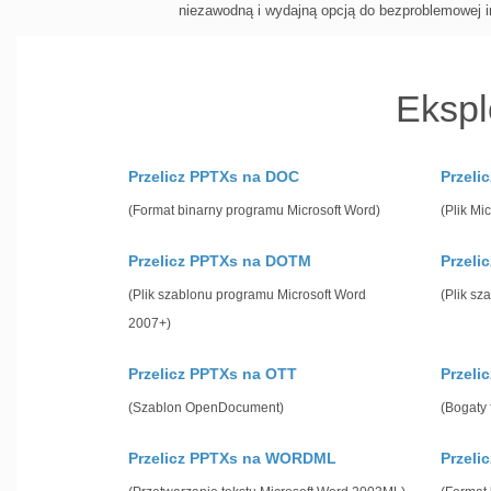
niezawodną i wydajną opcją do bezproblemowej in
Ekspl
Przelicz PPTXs na DOC
Przeli
(Format binarny programu Microsoft Word)
(Plik Mi
Przelicz PPTXs na DOTM
Przeli
(Plik szablonu programu Microsoft Word
(Plik sz
2007+)
Przelicz PPTXs na OTT
Przeli
(Szablon OpenDocument)
(Bogaty 
Przelicz PPTXs na WORDML
Przeli