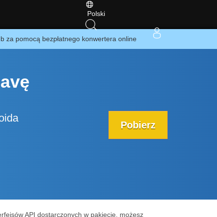
Polski
ub za pomocą bezpłatnego konwertera online
Javę
oida
Pobierz
erfejsów API dostarczonych w pakiecie, możesz