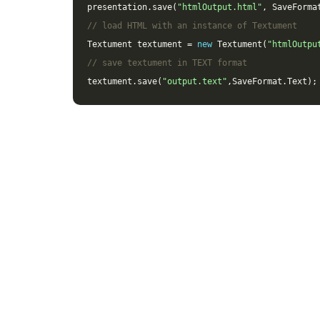
presentation
.
save
(
"htmlOutput.html"
,
SaveForma
// load HTML with an instance of Textument
Textument
textument
=
new
Textument
(
"htmlOutpu
// save textument in TEXT format
textument
.
save
(
"output.text"
,
SaveFormat
.
Text
);