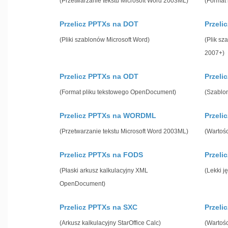
(Przetwarzanie tekstu Microsoft Word 2003ML)
(Format 
Przelicz PPTXs na DOT
Przeli
(Pliki szablonów Microsoft Word)
(Plik sz
2007+)
Przelicz PPTXs na ODT
Przeli
(Format pliku tekstowego OpenDocument)
(Szablo
Przelicz PPTXs na WORDML
Przeli
(Przetwarzanie tekstu Microsoft Word 2003ML)
(Wartośc
Przelicz PPTXs na FODS
Przel
(Płaski arkusz kalkulacyjny XML
(Lekki j
OpenDocument)
Przelicz PPTXs na SXC
Przeli
(Arkusz kalkulacyjny StarOffice Calc)
(Wartośc