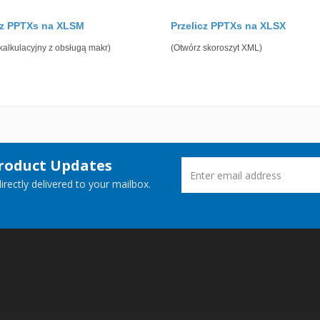
cz PPTXs na XLSM
Przelicz PPTXs na XLSX
kalkulacyjny z obsługą makr)
(Otwórz skoroszyt XML)
Product Updates
rectly delivered to your mailbox.