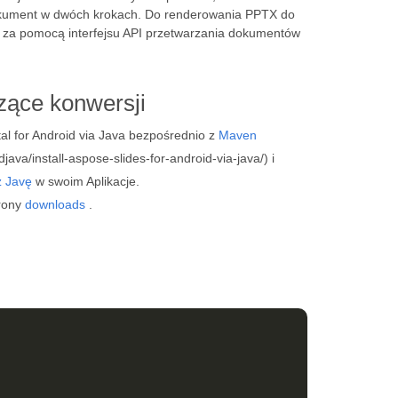
okument w dwóch krokach. Do renderowania PPTX do
nie za pomocą interfejsu API przetwarzania dokumentów
ące konwersji
l for Android via Java bezpośrednio z
Maven
java/install-aspose-slides-for-android-via-java/) i
z Javę
w swoim Aplikacje.
trony
downloads
.