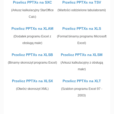
Przelicz PPTXs na SXC
Przelicz PPTXs na TSV
(Arkusz kalkulacyjny StarOffice
(Wartości oddzielone tabulatorami)
Calc)
Przelicz PPTXs na XLAM
Przelicz PPTXs na XLS
(Dodatek programu Excel z
(Format binarny programu Microsoft
obsługą makr)
Excel)
Przelicz PPTXs na XLSB
Przelicz PPTXs na XLSM
(Binarny skoroszyt programu Excel)
(Arkusz kalkulacyjny z obsługą
makr)
Przelicz PPTXs na XLSX
Przelicz PPTXs na XLT
(Otwórz skoroszyt XML)
(Szablon programu Excel 97 -
2003)