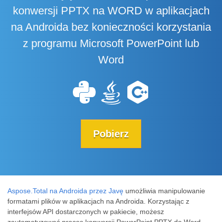
konwersji PPTX na WORD w aplikacjach
na Androida bez konieczności korzystania
z programu Microsoft PowerPoint lub
Word
Pobierz
Aspose.Total na Androida przez Javę
umożliwia manipulowanie
formatami plików w aplikacjach na Androida. Korzystając z
interfejsów API dostarczonych w pakiecie, możesz