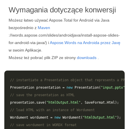
Wymagania dotyczące konwersji
Możesz łatwo używać Aspose.Total for Android via Java
bezpośrednio z
Maven
://words.aspose.com/slides/androidjava/install-aspose-slides-
for-android-via-java/) i
Aspose.Words na Androida przez Javę
w swoim Aplikacje.
Możesz też pobrać plik ZIP ze strony
downloads
.
// instantiate a Presentation object that represents a PPTX
Presentation
presentation
=
new
Presentation
(
"input.pptx"
);
// save the presentation as HTML
presentation
.
save
(
"htmlOutput.html"
,
SaveFormat
.
Html
);
// load HTML with an instance of Wordument
Wordument
wordument
=
new
Wordument
(
"htmlOutput.html"
);
// save wordument in WORDX format