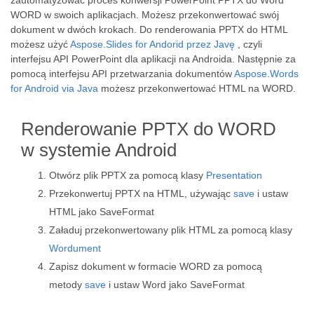
zautomatyzować proces konwersji PowerPoint PPTX do Word
WORD w swoich aplikacjach. Możesz przekonwertować swój
dokument w dwóch krokach. Do renderowania PPTX do HTML
możesz użyć
Aspose.Slides for Andorid przez Javę
, czyli
interfejsu API PowerPoint dla aplikacji na Androida. Następnie za
pomocą interfejsu API przetwarzania dokumentów
Aspose.Words
for Android via Java
możesz przekonwertować HTML na WORD.
Renderowanie PPTX do WORD
w systemie Android
Otwórz plik PPTX za pomocą klasy
Presentation
Przekonwertuj PPTX na HTML, używając
save
i ustaw
HTML jako SaveFormat
Załaduj przekonwertowany plik HTML za pomocą klasy
Wordument
Zapisz dokument w formacie WORD za pomocą
metody
save
i ustaw Word jako SaveFormat