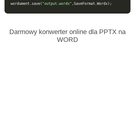
wordument
.
save
(
"output.wordx"
,
SaveFormat
.
Wordx
);
Darmowy konwerter online dla PPTX na
WORD