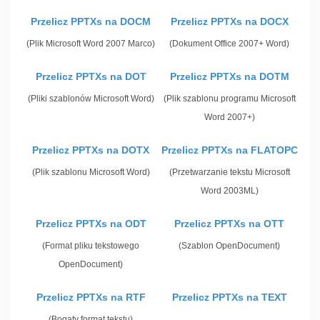
Przelicz PPTXs na DOCM
Przelicz PPTXs na DOCX
(Plik Microsoft Word 2007 Marco)
(Dokument Office 2007+ Word)
Przelicz PPTXs na DOT
Przelicz PPTXs na DOTM
(Pliki szablonów Microsoft Word)
(Plik szablonu programu Microsoft
Word 2007+)
Przelicz PPTXs na DOTX
Przelicz PPTXs na FLATOPC
(Plik szablonu Microsoft Word)
(Przetwarzanie tekstu Microsoft
Word 2003ML)
Przelicz PPTXs na ODT
Przelicz PPTXs na OTT
(Format pliku tekstowego
(Szablon OpenDocument)
OpenDocument)
Przelicz PPTXs na RTF
Przelicz PPTXs na TEXT
(Bogaty format tekstu)