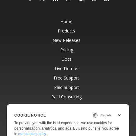
Home
Products
New Releases
Pricing
Docs
Live Demos
Free Support
Paid Support
Paid Consulting
Blog
Websites
COOKIE NOTICE
To provide you with the best experience, we use cookies for
About
personalization, analytics, and ads. By using our site, you agree
to
our cookie policy
.