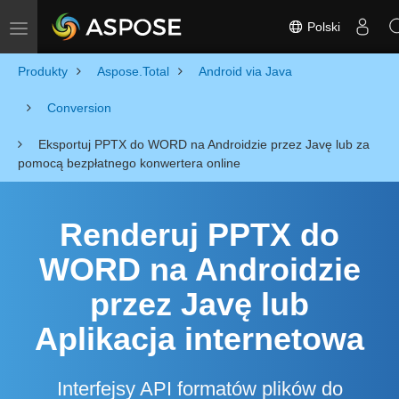
Polski
Toggle navigation
Produkty
Aspose.Total
Android via Java
Conversion
Eksportuj PPTX do WORD na Androidzie przez Javę lub za
pomocą bezpłatnego konwertera online
Renderuj PPTX do
WORD na Androidzie
przez Javę lub
Aplikacja internetowa
Interfejsy API formatów plików do