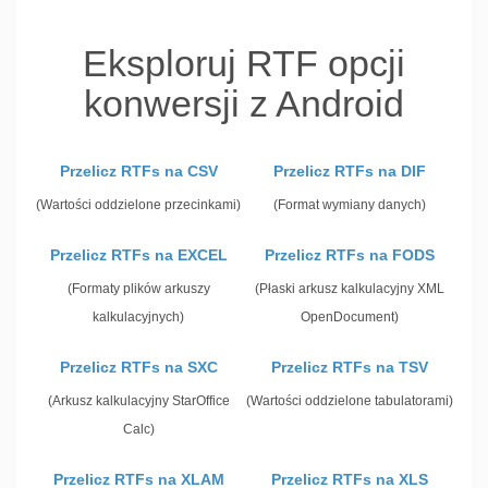
Eksploruj RTF opcji
konwersji z Android
Przelicz RTFs na CSV
Przelicz RTFs na DIF
(Wartości oddzielone przecinkami)
(Format wymiany danych)
Przelicz RTFs na EXCEL
Przelicz RTFs na FODS
(Formaty plików arkuszy
(Płaski arkusz kalkulacyjny XML
kalkulacyjnych)
OpenDocument)
Przelicz RTFs na SXC
Przelicz RTFs na TSV
(Arkusz kalkulacyjny StarOffice
(Wartości oddzielone tabulatorami)
Calc)
Przelicz RTFs na XLAM
Przelicz RTFs na XLS