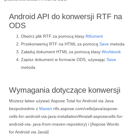
Android API do konwersji RTF na
ODS
Otwórz plik RTF za pomocą klasy
Rtfument
Przekonwertuj RTF na HTML za pomocą
Save
metoda
Załaduj dokument HTML za pomocą klasy
Workbook
Zapisz dokument w formacie ODS, używając
Save
metoda
Wymagania dotyczące konwersji
Możesz łatwo używać Aspose.Total for Android via Java
bezpośrednio z
Maven
rtfs.aspose.com/cells/java/aspose-
cells-for-android-via-java-installation/#install-asposecells-for-
android-via- java-from-maven-repository) i [Aspose.Words
for Android via Java](