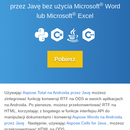
®
przez Javę bez użycia Microsoft
Word
®
lub Microsoft
Excel
Pobierz
Używając
Aspose.Total na Androida przez Javę
możesz
zintegrować funkcję konwersji RTF na ODS w swoich aplikacjach
na Androida. Po pierwsze, możesz przekonwertować RTF na
HTML, korzystając z bogatego w funkcje interfejsu API do
manipulacji dokumentami i konwersji
Aspose.Words na Androida
przez Javę
. Następnie, używając
Aspose.Cells for Java
, możesz
przekonwertować HTML na ODS.