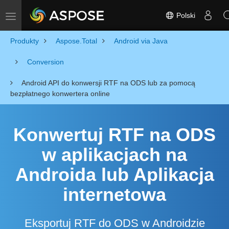
Polski
Toggle navigation
Produkty
Aspose.Total
Android via Java
Conversion
Android API do konwersji RTF na ODS lub za pomocą
bezpłatnego konwertera online
Konwertuj RTF na ODS
w aplikacjach na
Androida lub Aplikacja
internetowa
Eksportuj RTF do ODS w Androidzie