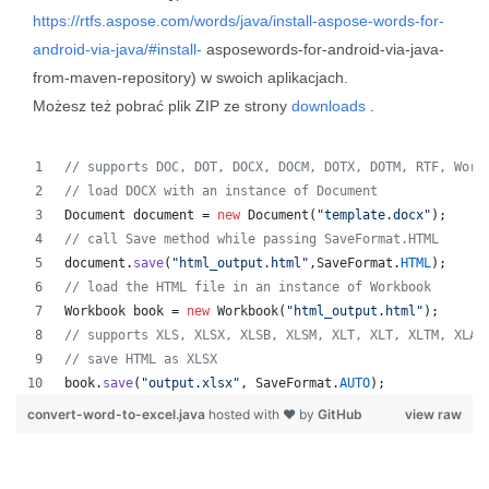
https://rtfs.aspose.com/words/java/install-aspose-words-for-
android-via-java/#install-
asposewords-for-android-via-java-
from-maven-repository) w swoich aplikacjach.
Możesz też pobrać plik ZIP ze strony
downloads
.
// supports DOC, DOT, DOCX, DOCM, DOTX, DOTM, RTF, Word
// load DOCX with an instance of Document
Document
document
 = 
new
Document
(
"template.docx"
);
// call Save method while passing SaveFormat.HTML
document
.
save
(
"html_output.html"
,
SaveFormat
.
HTML
);
// load the HTML file in an instance of Workbook
Workbook
book
 = 
new
Workbook
(
"html_output.html"
);
// supports XLS, XLSX, XLSB, XLSM, XLT, XLT, XLTM, XLAM
// save HTML as XLSX
book
.
save
(
"output.xlsx"
, 
SaveFormat
.
AUTO
);   
convert-word-to-excel.java
hosted with ❤ by
GitHub
view raw