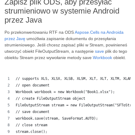
Zapisz plik ODS, aby przesyłać
strumieniowo w systemie Android
przez Java
Po przekonwertowaniu RTF na ODS
Aspose.Cells na Androida
przez Javę
umożliwia zapisanie dokumentu do przesyłania
strumieniowego. Jeśli chcesz zapisać pliki w Stream, powinieneś
utworzyć obiekt FileOutputStream, a następnie
save
plik do tego
obiektu Stream przez wywołanie metody save
Workbook
obiekt.
// supports XLS, XLSX, XLSB, XLSM, XLT, XLT, XLTM, XLAM,
// open document
Workbook workbook = new Workbook("Book1.xlsx");
// create FileOutputStream object
FileOutputStream stream = new FileOutputStream("SFToStre
// save document
workbook.save(stream, SaveFormat.AUTO);   
// close stream
stream.close();