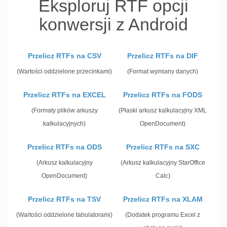
Eksploruj RTF opcji
konwersji z Android
Przelicz RTFs na CSV
Przelicz RTFs na DIF
(Wartości oddzielone przecinkami)
(Format wymiany danych)
Przelicz RTFs na EXCEL
Przelicz RTFs na FODS
(Formaty plików arkuszy
(Płaski arkusz kalkulacyjny XML
kalkulacyjnych)
OpenDocument)
Przelicz RTFs na ODS
Przelicz RTFs na SXC
(Arkusz kalkulacyjny
(Arkusz kalkulacyjny StarOffice
OpenDocument)
Calc)
Przelicz RTFs na TSV
Przelicz RTFs na XLAM
(Wartości oddzielone tabulatorami)
(Dodatek programu Excel z