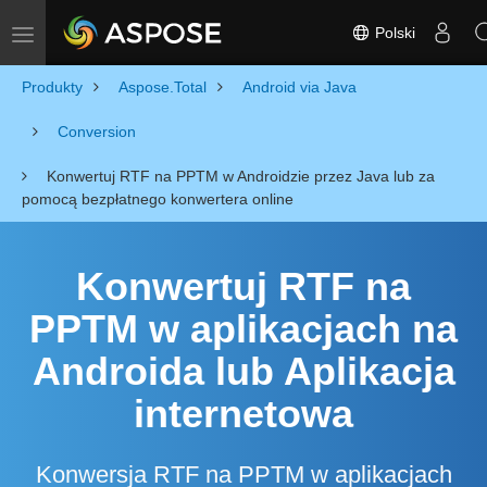
Polski
Toggle navigation
Produkty
Aspose.Total
Android via Java
Conversion
Konwertuj RTF na PPTM w Androidzie przez Java lub za
pomocą bezpłatnego konwertera online
Konwertuj RTF na
PPTM w aplikacjach na
Androida lub Aplikacja
internetowa
Konwersja RTF na PPTM w aplikacjach