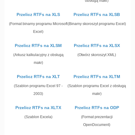
obsługą makr)
Przelicz RTFs na XLS
Przelicz RTFs na XLSB
(Format binarny programu Microsoft
(Binarny skoroszyt programu Excel)
Excel)
Przelicz RTFs na XLSM
Przelicz RTFs na XLSX
(Arkusz kalkulacyjny z obsługą
(Otwórz skoroszyt XML)
makr)
Przelicz RTFs na XLT
Przelicz RTFs na XLTM
(Szablon programu Excel 97 -
(Szablon programu Excel z obsługą
2003)
makr)
Przelicz RTFs na XLTX
Przelicz RTFs na ODP
(Szablon Excela)
(Format prezentacji
OpenDocument)