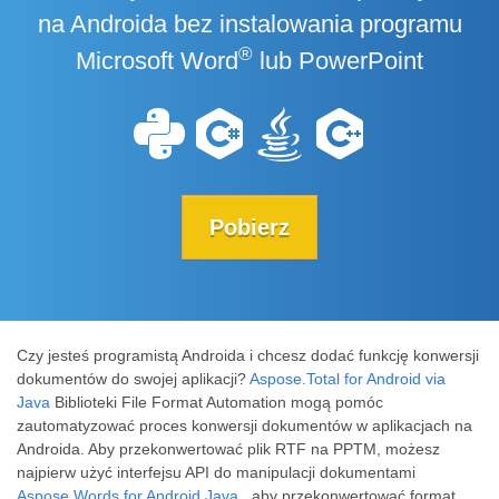
na Androida bez instalowania programu
®
Microsoft Word
lub PowerPoint
Pobierz
Czy jesteś programistą Androida i chcesz dodać funkcję konwersji
dokumentów do swojej aplikacji?
Aspose.Total for Android via
Java
Biblioteki File Format Automation mogą pomóc
zautomatyzować proces konwersji dokumentów w aplikacjach na
Androida. Aby przekonwertować plik RTF na PPTM, możesz
najpierw użyć interfejsu API do manipulacji dokumentami
Aspose.Words for Android Java
, aby przekonwertować format