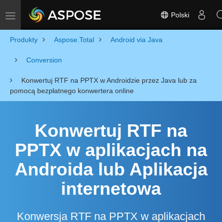
Polski
Toggle navigation
Produkty
Aspose.Total
Android via Java
Conversion
Konwertuj RTF na PPTX w Androidzie przez Java lub za
pomocą bezpłatnego konwertera online
Konwertuj RTF na
PPTX w aplikacjach na
Androida lub Aplikacja
internetowa
Konwersja RTF na PPTX w aplikacjach