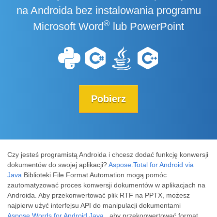
na Androida bez instalowania programu
®
Microsoft Word
lub PowerPoint
Pobierz
Czy jesteś programistą Androida i chcesz dodać funkcję konwersji
dokumentów do swojej aplikacji?
Aspose.Total for Android via
Java
Biblioteki File Format Automation mogą pomóc
zautomatyzować proces konwersji dokumentów w aplikacjach na
Androida. Aby przekonwertować plik RTF na PPTX, możesz
najpierw użyć interfejsu API do manipulacji dokumentami
Aspose.Words for Android Java
, aby przekonwertować format