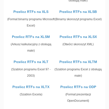
obsługą makr)
Przelicz RTFs na XLS
Przelicz RTFs na XLSB
(Format binarny programu Microsoft
(Binarny skoroszyt programu Excel)
Excel)
Przelicz RTFs na XLSM
Przelicz RTFs na XLSX
(Arkusz kalkulacyjny z obsługą
(Otwórz skoroszyt XML)
makr)
Przelicz RTFs na XLT
Przelicz RTFs na XLTM
(Szablon programu Excel 97 -
(Szablon programu Excel z obsługą
2003)
makr)
Przelicz RTFs na XLTX
Przelicz RTFs na ODP
(Szablon Excela)
(Format prezentacji
OpenDocument)