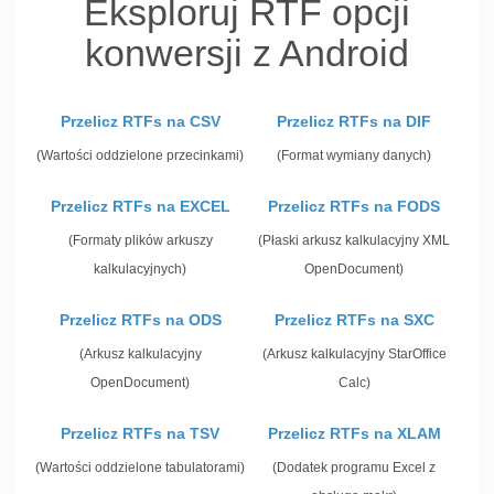
Eksploruj RTF opcji
konwersji z Android
Przelicz RTFs na CSV
Przelicz RTFs na DIF
(Wartości oddzielone przecinkami)
(Format wymiany danych)
Przelicz RTFs na EXCEL
Przelicz RTFs na FODS
(Formaty plików arkuszy
(Płaski arkusz kalkulacyjny XML
kalkulacyjnych)
OpenDocument)
Przelicz RTFs na ODS
Przelicz RTFs na SXC
(Arkusz kalkulacyjny
(Arkusz kalkulacyjny StarOffice
OpenDocument)
Calc)
Przelicz RTFs na TSV
Przelicz RTFs na XLAM
(Wartości oddzielone tabulatorami)
(Dodatek programu Excel z