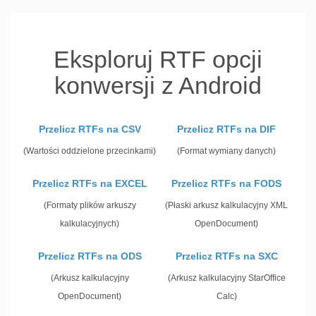
Eksploruj RTF opcji
konwersji z Android
Przelicz RTFs na CSV
Przelicz RTFs na DIF
(Wartości oddzielone przecinkami)
(Format wymiany danych)
Przelicz RTFs na EXCEL
Przelicz RTFs na FODS
(Formaty plików arkuszy
(Płaski arkusz kalkulacyjny XML
kalkulacyjnych)
OpenDocument)
Przelicz RTFs na ODS
Przelicz RTFs na SXC
(Arkusz kalkulacyjny
(Arkusz kalkulacyjny StarOffice
OpenDocument)
Calc)