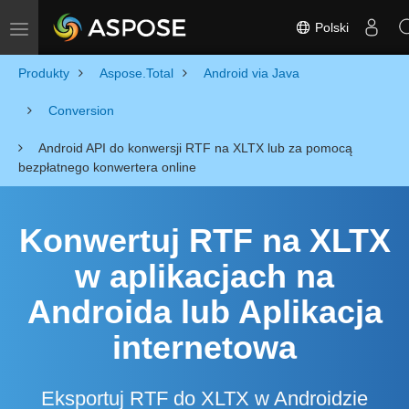
Polski
Toggle navigation
Produkty
Aspose.Total
Android via Java
Conversion
Android API do konwersji RTF na XLTX lub za pomocą
bezpłatnego konwertera online
Konwertuj RTF na XLTX
w aplikacjach na
Androida lub Aplikacja
internetowa
Eksportuj RTF do XLTX w Androidzie