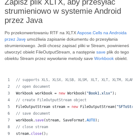
Zapisz plik XLTX, aby przesyłać
strumieniowo w systemie Android
przez Java
Po przekonwertowaniu RTF na XLTX
Aspose.Cells na Androida
przez Javę
umożliwia zapisanie dokumentu do przesyłania
strumieniowego. Jeśli chcesz zapisać pliki w Stream, powinieneś
utworzyć obiekt FileOutputStream, a następnie
save
plik do tego
obiektu Stream przez wywołanie metody save
Workbook
obiekt.
// supports XLS, XLSX, XLSB, XLSM, XLT, XLT, XLTM, XLAM,
// open document
Workbook
workbook
 = 
new
Workbook
(
"Book1.xlsx"
);
// create FileOutputStream object
FileOutputStream
stream
 = 
new
FileOutputStream
(
"SFToStre
// save document
workbook
.
save
(
stream
, 
SaveFormat
.
AUTO
);   
// close stream
stream
.
close
();