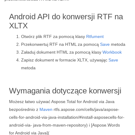
Android API do konwersji RTF na
XLTX
Otwórz plik RTF za pomocą klasy
Rtfument
Przekonwertuj RTF na HTML za pomocą
Save
metoda
Załaduj dokument HTML za pomocą klasy
Workbook
Zapisz dokument w formacie XLTX, używając
Save
metoda
Wymagania dotyczące konwersji
Możesz łatwo używać Aspose.Total for Android via Java
bezpośrednio z
Maven
rtfs.aspose.com/cells/java/aspose-
cells-for-android-via-java-installation/#install-asposecells-for-
android-via- java-from-maven-repository) i [Aspose.Words
for Android via Java](