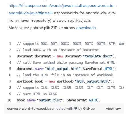
https://rtfs.aspose.com/words/java/install-aspose-words-for-
android-via-java/#install-
asposewords-for-android-via-java-
from-maven-repository) w swoich aplikacjach.
Możesz też pobrać plik ZIP ze strony
downloads
.
// supports DOC, DOT, DOCX, DOCM, DOTX, DOTM, RTF, Word
// load DOCX with an instance of Document
Document
document
 = 
new
Document
(
"template.docx"
);
// call Save method while passing SaveFormat.HTML
document
.
save
(
"html_output.html"
,
SaveFormat
.
HTML
);
// load the HTML file in an instance of Workbook
Workbook
book
 = 
new
Workbook
(
"html_output.html"
);
// supports XLS, XLSX, XLSB, XLSM, XLT, XLT, XLTM, XLAM
// save HTML as XLSX
book
.
save
(
"output.xlsx"
, 
SaveFormat
.
AUTO
);   
convert-word-to-excel.java
hosted with ❤ by
GitHub
view raw