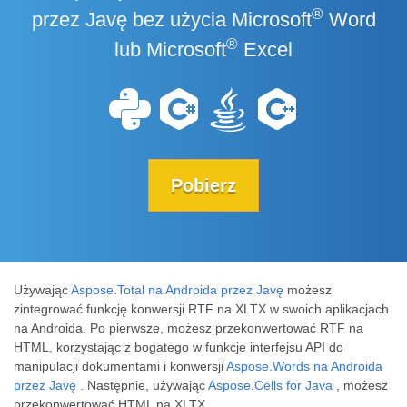
®
przez Javę bez użycia Microsoft
Word
®
lub Microsoft
Excel
Pobierz
Używając
Aspose.Total na Androida przez Javę
możesz
zintegrować funkcję konwersji RTF na XLTX w swoich aplikacjach
na Androida. Po pierwsze, możesz przekonwertować RTF na
HTML, korzystając z bogatego w funkcje interfejsu API do
manipulacji dokumentami i konwersji
Aspose.Words na Androida
przez Javę
. Następnie, używając
Aspose.Cells for Java
, możesz
przekonwertować HTML na XLTX.