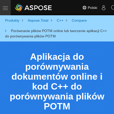
Polski
Toggle navigation
Produkty
Aspose.Total
C++
Compare
Porównanie plików POTM online lub tworzenie aplikacji C++
do porównywania plików POTM
Aplikacja do
porównywania
dokumentów online i
kod C++ do
porównywania plików
POTM