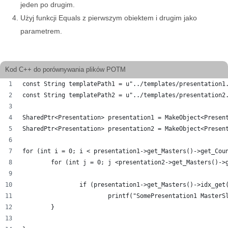
jeden po drugim.
Użyj funkcji Equals z pierwszym obiektem i drugim jako
parametrem.
Kod C++ do porównywania plików POTM
const String templatePath1 = u"../templates/presentation1
const String templatePath2 = u"../templates/presentation2
SharedPtr<Presentation> presentation1 = MakeObject<Presen
SharedPtr<Presentation> presentation2 = MakeObject<Presen
for (int i = 0; i < presentation1->get_Masters()->get_Cou
	for (int j = 0; j <presentation2->get_Masters()->
		if (presentation1->get_Masters()->idx_ge
			printf("SomePresentation1 Maste
	}