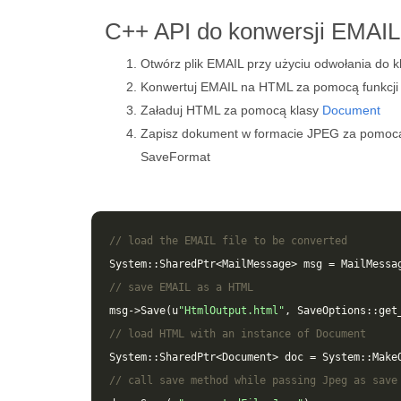
C++ API do konwersji EMAI
Otwórz plik EMAIL przy użyciu odwołania do 
Konwertuj EMAIL na HTML za pomocą funkcji
Załaduj HTML za pomocą klasy
Document
Zapisz dokument w formacie JPEG za pomo
SaveFormat
// load the EMAIL file to be converted
System
::
SharedPtr
<
MailMessage
>
msg
=
MailMessa
// save EMAIL as a HTML 
msg
->
Save
(
u
"HtmlOutput.html"
,
SaveOptions
::
get
// load HTML with an instance of Document
System
::
SharedPtr
<
Document
>
doc
=
System
::
Make
// call save method while passing Jpeg as save