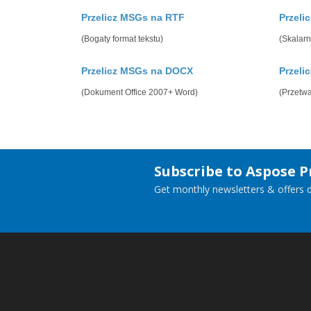
Przelicz MSGs na RTF
Przeli
(Bogaty format tekstu)
(Skalarn
Przelicz MSGs na DOCX
Przel
(Dokument Office 2007+ Word)
(Przetwa
Subscribe to Aspose 
Get monthly newsletters & offers di