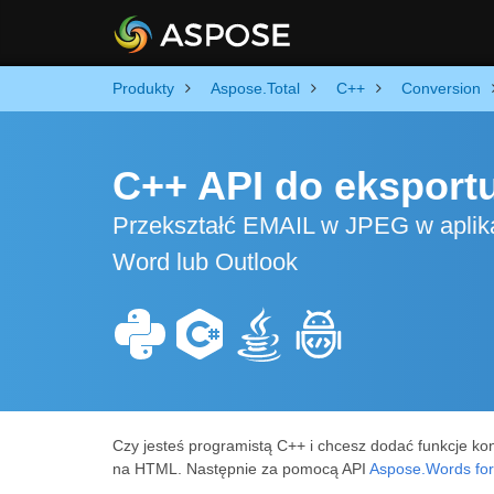
Produkty
Aspose.Total
C++
Conversion
C++ API do eksport
Przekształć EMAIL w JPEG w aplikac
Word lub Outlook
Czy jesteś programistą C++ i chcesz dodać funkcje ko
na HTML. Następnie za pomocą API
Aspose.Words fo