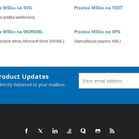
cz MSGs na SVG
Przelicz MSGs na TEXT
a grafika wektorowa)
icz MSGs na WORDML
Przelicz MSGs na XPS
rzanie tekstu Microsoft Word 2003ML)
(Specyfikacje papieru XML)
Product Updates
rectly delivered to your mailbox.