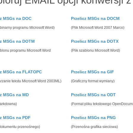
loruj EMAIL opcji konwersji 
cz MSGs na DOC
Przelicz MSGs na DOCM
binarny programu Microsoft Word)
(Plik Microsoft Word 2007 Marco)
icz MSGs na DOTM
Przelicz MSGs na DOTX
ablonu programu Microsoft Word
(Plik szablonu Microsoft Word)
icz MSGs na FLATOPC
Przelicz MSGs na GIF
rzanie tekstu Microsoft Word 2003ML)
(Graficzny format wymiany)
cz MSGs na MD
Przelicz MSGs na ODT
Markdowna)
(Format pliku tekstowego OpenDocum
cz MSGs na PDF
Przelicz MSGs na PNG
 dokumentu przenośnego)
(Przenośna grafika sieciowa)