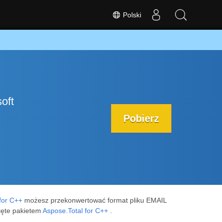
Polski
oft
Pobierz
for C++
możesz przekonwertować format pliku EMAIL
jęte pakietem
Aspose.Total for C++
.