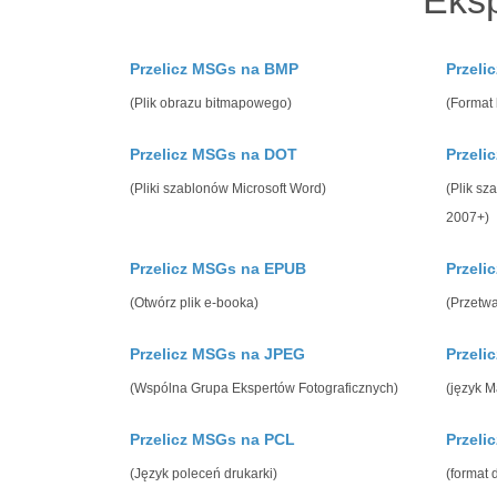
Eksp
Przelicz MSGs na BMP
Przeli
(Plik obrazu bitmapowego)
(Format 
Przelicz MSGs na DOT
Przel
(Pliki szablonów Microsoft Word)
(Plik sz
2007+)
Przelicz MSGs na EPUB
Przel
(Otwórz plik e-booka)
(Przetwa
Przelicz MSGs na JPEG
Przeli
(Wspólna Grupa Ekspertów Fotograficznych)
(język 
Przelicz MSGs na PCL
Przeli
(Język poleceń drukarki)
(format