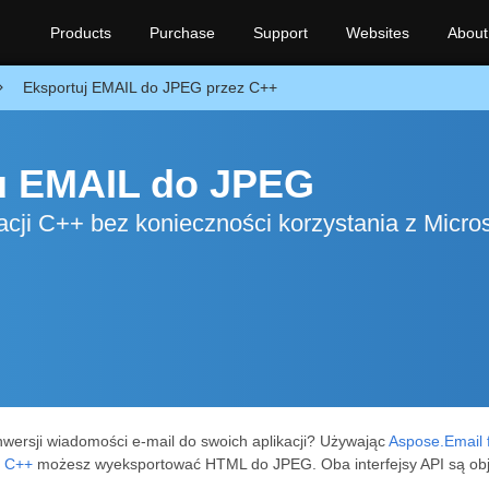
Products
Purchase
Support
Websites
About
Eksportuj EMAIL do JPEG przez C++
u EMAIL do JPEG
ji C++ bez konieczności korzystania z Micros
nwersji wiadomości e-mail do swoich aplikacji? Używając
Aspose.Email 
r C++
możesz wyeksportować HTML do JPEG. Oba interfejsy API są ob