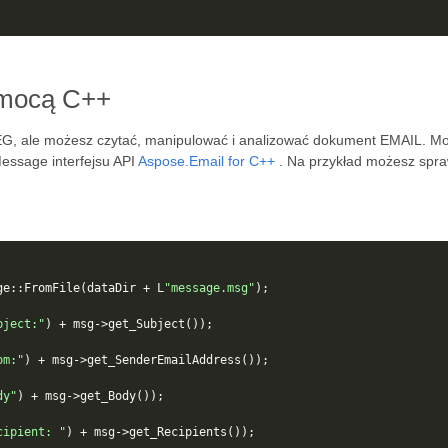
omocą C++
, ale możesz czytać, manipulować i analizować dokument EMAIL. Może
essage interfejsu API
Aspose.Email for C++
. Na przykład możesz spra
ge
::
FromFile
(
dataDir
+
L
"message.msg"
);
bject:"
)
+
msg
->
get_Subject
());
om:"
)
+
msg
->
get_SenderEmailAddress
());
dy"
)
+
msg
->
get_Body
());
cipient: "
)
+
msg
->
get_Recipients
());