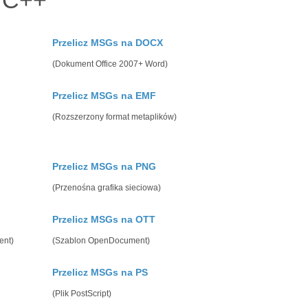
z C++
Przelicz MSGs na DOCX
(Dokument Office 2007+ Word)
Przelicz MSGs na EMF
(Rozszerzony format metaplików)
Przelicz MSGs na PNG
(Przenośna grafika sieciowa)
Przelicz MSGs na OTT
ent)
(Szablon OpenDocument)
Przelicz MSGs na PS
(Plik PostScript)