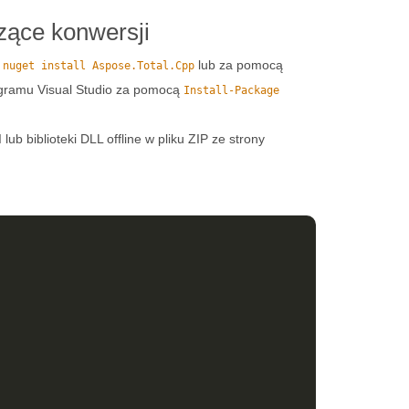
ące konwersji
o
lub za pomocą
nuget install Aspose.Total.Cpp
gramu Visual Studio za pomocą
Install-Package
lub biblioteki DLL offline w pliku ZIP ze strony