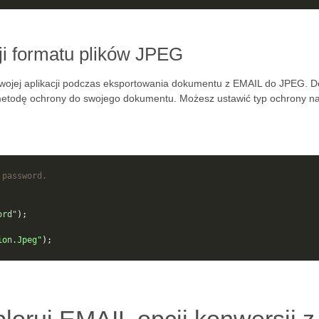
ji formatu plików JPEG
ojej aplikacji podczas eksportowania dokumentu z EMAIL do JPEG. D
metodę ochrony do swojego dokumentu. Możesz ustawić typ ochrony na 
 password.
ord"
);
ion.Jpeg"
);