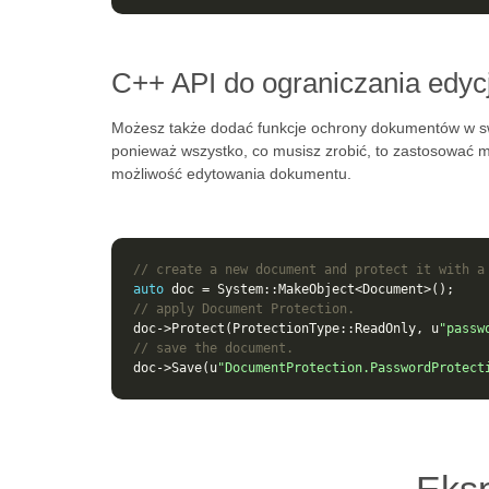
C++ API do ograniczania edyc
Możesz także dodać funkcje ochrony dokumentów w sw
ponieważ wszystko, co musisz zrobić, to zastosować 
możliwość edytowania dokumentu.
// create a new document and protect it with a
auto
doc
=
System
::
MakeObject
<
Document
>
();
// apply Document Protection.
doc
->
Protect
(
ProtectionType
::
ReadOnly
,
u
"passw
// save the document.
doc
->
Save
(
u
"DocumentProtection.PasswordProtect