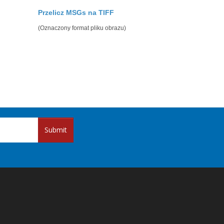
Przelicz MSGs na TIFF
(Oznaczony format pliku obrazu)
Submit