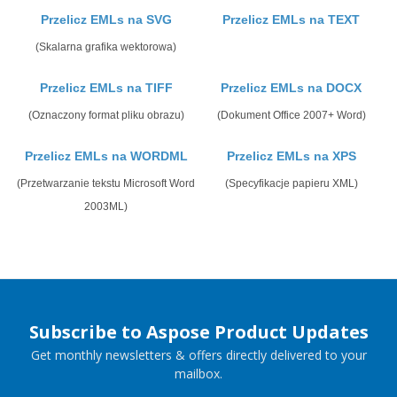
Przelicz EMLs na SVG
Przelicz EMLs na TEXT
(Skalarna grafika wektorowa)
Przelicz EMLs na TIFF
Przelicz EMLs na DOCX
(Oznaczony format pliku obrazu)
(Dokument Office 2007+ Word)
Przelicz EMLs na WORDML
Przelicz EMLs na XPS
(Przetwarzanie tekstu Microsoft Word
(Specyfikacje papieru XML)
2003ML)
Subscribe to Aspose Product Updates
Get monthly newsletters & offers directly delivered to your
mailbox.