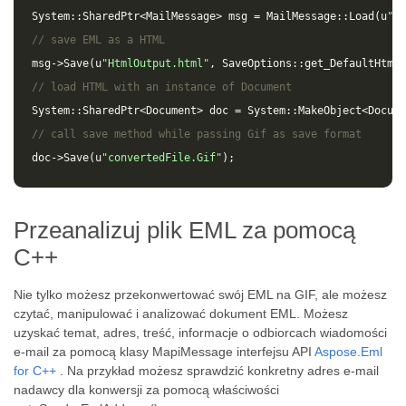
System
::
SharedPtr
<
MailMessage
>
msg
=
MailMessage
::
Load
(
u
"so
// save EML as a HTML 
msg
->
Save
(
u
"HtmlOutput.html"
,
SaveOptions
::
get_DefaultHtml
(
// load HTML with an instance of Document
System
::
SharedPtr
<
Document
>
doc
=
System
::
MakeObject
<
Docume
// call save method while passing Gif as save format
doc
->
Save
(
u
"convertedFile.Gif"
);
Przeanalizuj plik EML za pomocą
C++
Nie tylko możesz przekonwertować swój EML na GIF, ale możesz
czytać, manipulować i analizować dokument EML. Możesz
uzyskać temat, adres, treść, informacje o odbiorcach wiadomości
e-mail za pomocą klasy MapiMessage interfejsu API
Aspose.Eml
for C++
. Na przykład możesz sprawdzić konkretny adres e-mail
nadawcy dla konwersji za pomocą właściwości