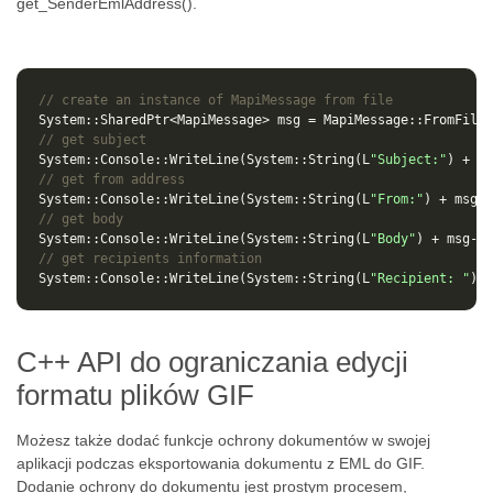
get_SenderEmlAddress().
// create an instance of MapiMessage from file
System
::
SharedPtr
<
MapiMessage
>
msg
=
MapiMessage
::
FromFile
(
// get subject
System
::
Console
::
WriteLine
(
System
::
String
(
L
"Subject:"
)
+
ms
// get from address
System
::
Console
::
WriteLine
(
System
::
String
(
L
"From:"
)
+
msg
->
// get body
System
::
Console
::
WriteLine
(
System
::
String
(
L
"Body"
)
+
msg
->
g
// get recipients information
System
::
Console
::
WriteLine
(
System
::
String
(
L
"Recipient: "
)
+
C++ API do ograniczania edycji
formatu plików GIF
Możesz także dodać funkcje ochrony dokumentów w swojej
aplikacji podczas eksportowania dokumentu z EML do GIF.
Dodanie ochrony do dokumentu jest prostym procesem,