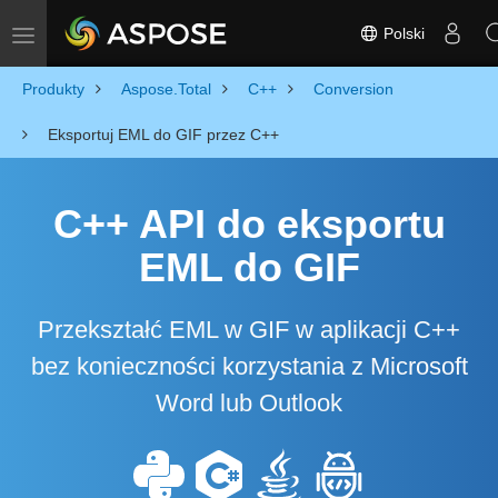
Polski
Toggle navigation
Produkty
Aspose.Total
C++
Conversion
Eksportuj EML do GIF przez C++
C++ API do eksportu
EML do GIF
Przekształć EML w GIF w aplikacji C++
bez konieczności korzystania z Microsoft
Word lub Outlook