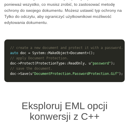
ponieważ wszystko, co musisz zrobić, to zastosować metodę
ochrony do swojego dokumentu. Możesz ustawić typ ochrony na
Tylko do odczytu, aby ograniczyć użytkownikowi możliwość
edytowania dokumentu.
// create a new document and protect it with a password.
auto
doc
=
System
::
MakeObject
<
Document
>
();
// apply Document Protection.
doc
->
Protect
(
ProtectionType
::
ReadOnly
,
u
"password"
);
// save the document.
doc
->
Save
(
u
"DocumentProtection.PasswordProtection.Gif"
);
Eksploruj EML opcji
konwersji z C++