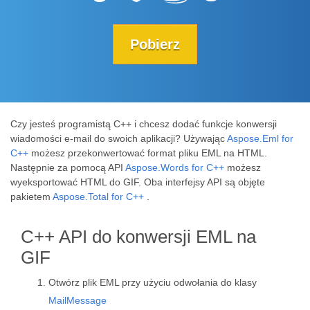
Pobierz
Czy jesteś programistą C++ i chcesz dodać funkcje konwersji
wiadomości e-mail do swoich aplikacji? Używając
Aspose.Eml for
C++
możesz przekonwertować format pliku EML na HTML.
Następnie za pomocą API
Aspose.Words for C++
możesz
wyeksportować HTML do GIF. Oba interfejsy API są objęte
pakietem
Aspose.Total for C++
.
C++ API do konwersji EML na
GIF
Otwórz plik EML przy użyciu odwołania do klasy
MailMessage