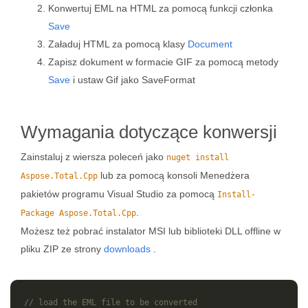
Konwertuj EML na HTML za pomocą funkcji członka
Save
Załaduj HTML za pomocą klasy
Document
Zapisz dokument w formacie GIF za pomocą metody
Save
i ustaw Gif jako SaveFormat
Wymagania dotyczące konwersji
Zainstaluj z wiersza poleceń jako
nuget install
lub za pomocą konsoli Menedżera
Aspose.Total.Cpp
pakietów programu Visual Studio za pomocą
Install-
.
Package Aspose.Total.Cpp
Możesz też pobrać instalator MSI lub biblioteki DLL offline w
pliku ZIP ze strony
downloads
.
// load the EML file to be converted