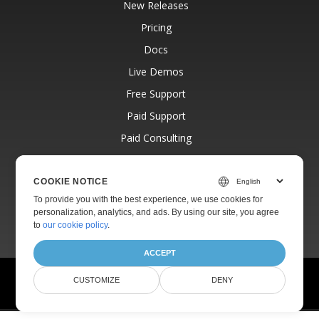
New Releases
Pricing
Docs
Live Demos
Free Support
Paid Support
Paid Consulting
Blog
Websites
COOKIE NOTICE
To provide you with the best experience, we use cookies for
About
personalization, analytics, and ads. By using our site, you agree
to
our cookie policy
.
ACCEPT
© Aspose Pty Ltd 2001-2026.
All Rights Reserved.
CUSTOMIZE
DENY
Privacy Policy
Terms of use
Contact