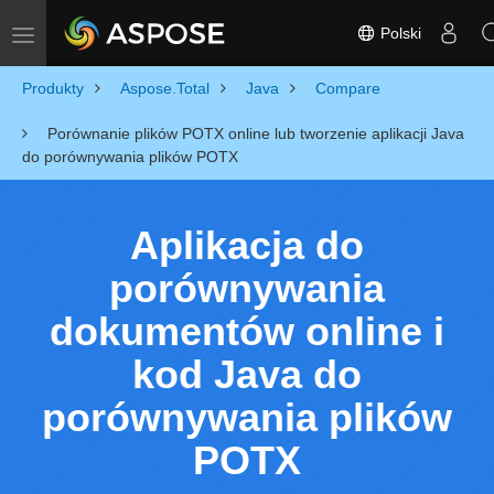
Polski
Toggle navigation
Produkty
Aspose.Total
Java
Compare
Porównanie plików POTX online lub tworzenie aplikacji Java
do porównywania plików POTX
Aplikacja do
porównywania
dokumentów online i
kod Java do
porównywania plików
POTX