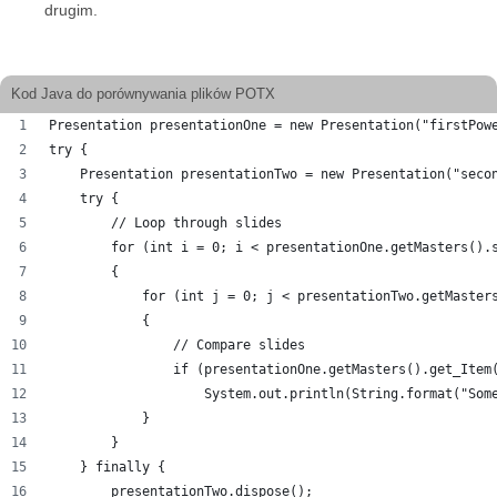
drugim.
Kod Java do porównywania plików POTX
Presentation presentationOne = new Presentation("firstPow
try {
    Presentation presentationTwo = new Presentation("seco
    try {
        // Loop through slides
        for (int i = 0; i < presentationOne.getMasters().
        {
            for (int j = 0; j < presentationTwo.getMaster
            {
                // Compare slides
                if (presentationOne.getMasters().get_Item
                    System.out.println(String.format("Som
            }
        }
    } finally {
        presentationTwo.dispose();