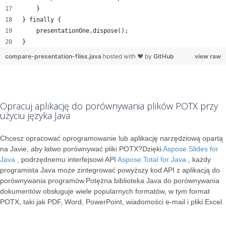
    }
} finally {
    presentationOne.dispose();
}
compare-presentation-files.java
hosted with ❤ by
GitHub
view raw
Opracuj aplikację do porównywania plików POTX przy
użyciu języka Java
Chcesz opracować oprogramowanie lub aplikację narzędziową opartą
na Javie, aby łatwo porównywać pliki POTX?Dzięki
Aspose.Slides for
Java
, podrzędnemu interfejsowi API
Aspose.Total for Java
, każdy
programista Java może zintegrować powyższy kod API z aplikacją do
porównywania programów.Potężna biblioteka Java do porównywania
dokumentów obsługuje wiele popularnych formatów, w tym format
POTX, taki jak PDF, Word, PowerPoint, wiadomości e-mail i pliki Excel.