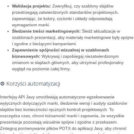
Walidacja projektu:
Zweryfikuj, czy szablony slajdów
przestrzegają zatwierdzonych standardów projektowych,
zapewniając, że kolory, czcionki i układy odpowiadają
wymaganiom marki.
Śledzenie treści marketingowych:
Śledź aktualizacje w
szablonach prezentacji, aby materiały marketingowe były spójne
i zgodne z bieżącymi kampaniami.
Zapewnienie spójności wizualnej w szablonach
biznesowych:
Wykrywaj i zapobiegaj niezatwierdzonym
zmianom w slajdach głównych, aby utrzymać profesjonalny
wygląd na poziomie całej firmy.
⚙️ Korzyści automatyzacji
Interfejsy API Javy umożliwiają automatyczne egzekwowanie
wytycznych dotyczących marki, śledzenie wersji i audyty szablonów
slajdów bez konieczności ręcznych kontroli projektowych. To
oszczędza czas, chroni tożsamość marki i zapewnia, że wszystkie
prezentacje pozostają wizualnie spójne i zgodne z przekazem.
Zintegruj porównywanie plików POTX do aplikacji Javy, aby chronić