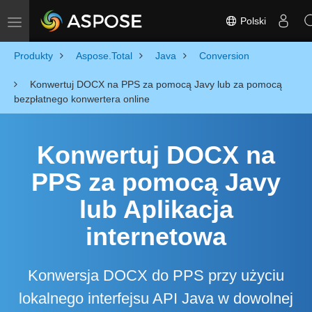
Polski
Toggle navigation
Produkty
Aspose.Total
Java
Conversion
Konwertuj DOCX na PPS za pomocą Javy lub za pomocą
bezpłatnego konwertera online
Konwertuj DOCX na
PPS za pomocą Javy
lub Aplikacja
internetowa
Konwersja DOCX do PPS przy użyciu
lokalnego interfejsu API Java w dowolnej