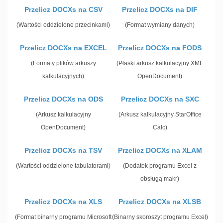
Przelicz DOCXs na CSV
Przelicz DOCXs na DIF
(Wartości oddzielone przecinkami)
(Format wymiany danych)
Przelicz DOCXs na EXCEL
Przelicz DOCXs na FODS
(Formaty plików arkuszy
(Płaski arkusz kalkulacyjny XML
kalkulacyjnych)
OpenDocument)
Przelicz DOCXs na ODS
Przelicz DOCXs na SXC
(Arkusz kalkulacyjny
(Arkusz kalkulacyjny StarOffice
OpenDocument)
Calc)
Przelicz DOCXs na TSV
Przelicz DOCXs na XLAM
(Wartości oddzielone tabulatorami)
(Dodatek programu Excel z
obsługą makr)
Przelicz DOCXs na XLS
Przelicz DOCXs na XLSB
(Format binarny programu Microsoft
(Binarny skoroszyt programu Excel)