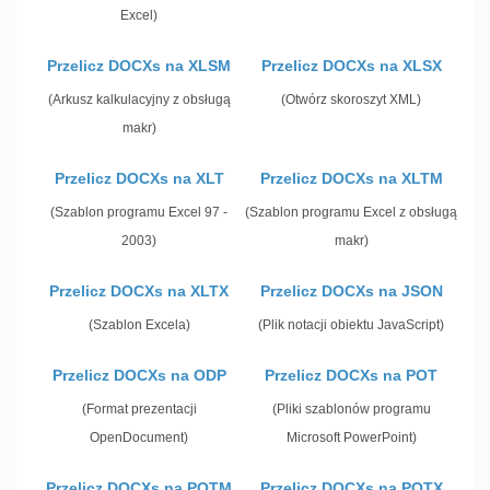
Excel)
Przelicz DOCXs na XLSM
Przelicz DOCXs na XLSX
(Arkusz kalkulacyjny z obsługą
(Otwórz skoroszyt XML)
makr)
Przelicz DOCXs na XLT
Przelicz DOCXs na XLTM
(Szablon programu Excel 97 -
(Szablon programu Excel z obsługą
2003)
makr)
Przelicz DOCXs na XLTX
Przelicz DOCXs na JSON
(Szablon Excela)
(Plik notacji obiektu JavaScript)
Przelicz DOCXs na ODP
Przelicz DOCXs na POT
(Format prezentacji
(Pliki szablonów programu
OpenDocument)
Microsoft PowerPoint)
Przelicz DOCXs na POTM
Przelicz DOCXs na POTX