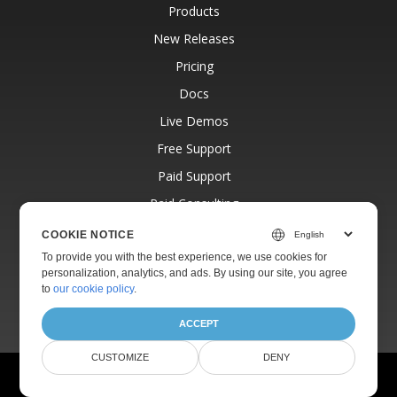
Products
New Releases
Pricing
Docs
Live Demos
Free Support
Paid Support
Paid Consulting
Blog
COOKIE NOTICE
Websites
To provide you with the best experience, we use cookies for
personalization, analytics, and ads. By using our site, you agree
About
to
our cookie policy
.
ACCEPT
CUSTOMIZE
DENY
© Aspose Pty Ltd 2001-2026.
All Rights Reserved.
Privacy Policy
Terms of use
Contact