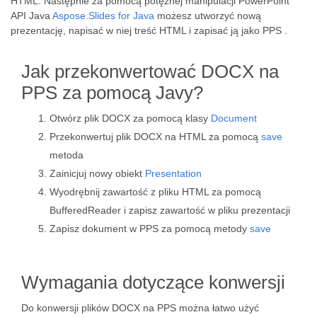
HTML. Następnie za pomocą potężnej manipulacji PowerPoint
API Java
Aspose.Slides for Java
możesz utworzyć nową
prezentację, napisać w niej treść HTML i zapisać ją jako PPS .
Jak przekonwertować DOCX na
PPS za pomocą Javy?
Otwórz plik DOCX za pomocą klasy
Document
Przekonwertuj plik DOCX na HTML za pomocą
save
metoda
Zainicjuj nowy obiekt
Presentation
Wyodrębnij zawartość z pliku HTML za pomocą
BufferedReader i zapisz zawartość w pliku prezentacji
Zapisz dokument w PPS za pomocą metody
save
Wymagania dotyczące konwersji
Do konwersji plików DOCX na PPS można łatwo użyć