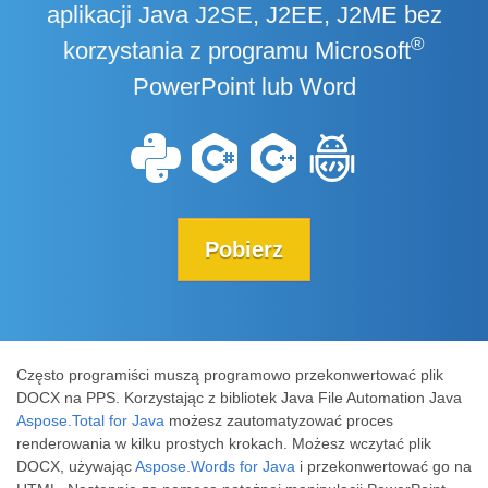
aplikacji Java J2SE, J2EE, J2ME bez
®
korzystania z programu Microsoft
PowerPoint lub Word
Pobierz
Często programiści muszą programowo przekonwertować plik
DOCX na PPS. Korzystając z bibliotek Java File Automation Java
Aspose.Total for Java
możesz zautomatyzować proces
renderowania w kilku prostych krokach. Możesz wczytać plik
DOCX, używając
Aspose.Words for Java
i przekonwertować go na