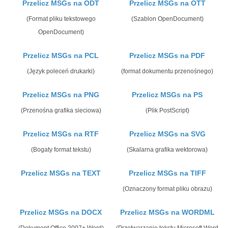
Przelicz MSGs na ODT
Przelicz MSGs na OTT
(Format pliku tekstowego
(Szablon OpenDocument)
OpenDocument)
Przelicz MSGs na PCL
Przelicz MSGs na PDF
(Język poleceń drukarki)
(format dokumentu przenośnego)
Przelicz MSGs na PNG
Przelicz MSGs na PS
(Przenośna grafika sieciowa)
(Plik PostScript)
Przelicz MSGs na RTF
Przelicz MSGs na SVG
(Bogaty format tekstu)
(Skalarna grafika wektorowa)
Przelicz MSGs na TEXT
Przelicz MSGs na TIFF
(Oznaczony format pliku obrazu)
Przelicz MSGs na DOCX
Przelicz MSGs na WORDML