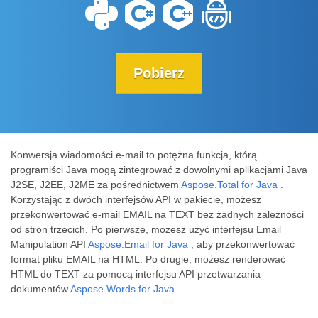
Pobierz
Konwersja wiadomości e-mail to potężna funkcja, którą
programiści Java mogą zintegrować z dowolnymi aplikacjami Java
J2SE, J2EE, J2ME za pośrednictwem
Aspose.Total for Java
.
Korzystając z dwóch interfejsów API w pakiecie, możesz
przekonwertować e-mail EMAIL na TEXT bez żadnych zależności
od stron trzecich. Po pierwsze, możesz użyć interfejsu Email
Manipulation API
Aspose.Email for Java
, aby przekonwertować
format pliku EMAIL na HTML. Po drugie, możesz renderować
HTML do TEXT za pomocą interfejsu API przetwarzania
dokumentów
Aspose.Words for Java
.