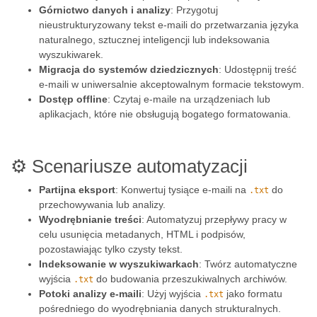
Górnictwo danych i analizy
: Przygotuj
nieustrukturyzowany tekst e-maili do przetwarzania języka
naturalnego, sztucznej inteligencji lub indeksowania
wyszukiwarek.
Migracja do systemów dziedzicznych
: Udostępnij treść
e-maili w uniwersalnie akceptowalnym formacie tekstowym.
Dostęp offline
: Czytaj e-maile na urządzeniach lub
aplikacjach, które nie obsługują bogatego formatowania.
⚙️ Scenariusze automatyzacji
Partijna eksport
: Konwertuj tysiące e-maili na
do
.txt
przechowywania lub analizy.
Wyodrębnianie treści
: Automatyzuj przepływy pracy w
celu usunięcia metadanych, HTML i podpisów,
pozostawiając tylko czysty tekst.
Indeksowanie w wyszukiwarkach
: Twórz automatyczne
wyjścia
do budowania przeszukiwalnych archiwów.
.txt
Potoki analizy e-maili
: Użyj wyjścia
jako formatu
.txt
pośredniego do wyodrębniania danych strukturalnych.