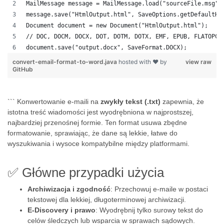
MailMessage message = MailMessage.load("sourceFile.msg")
message.save("HtmlOutput.html", SaveOptions.getDefaultHt
Document document = new Document("HtmlOutput.html");
// DOC, DOCM, DOCX, DOT, DOTM, DOTX, EMF, EPUB, FLATOPC,
document.save("output.docx", SaveFormat.DOCX);
convert-email-format-to-word.java
hosted with ❤ by
view raw
GitHub
``` Konwertowanie e-maili na
zwykły tekst (.txt)
zapewnia, że
istotna treść wiadomości jest wyodrębniona w najprostszej,
najbardziej przenośnej formie. Ten format usuwa zbędne
formatowanie, sprawiając, że dane są lekkie, łatwe do
wyszukiwania i wysoce kompatybilne między platformami.
✅ Główne przypadki użycia
Archiwizacja i zgodność
: Przechowuj e-maile w postaci
tekstowej dla lekkiej, długoterminowej archiwizacji.
E-Discovery i prawo
: Wyodrębnij tylko surowy tekst do
celów śledczych lub wsparcia w sprawach sądowych.