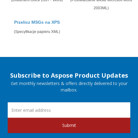
(Dokument Office 2007+ Word)
(Przetwarzanie tekstu Microsoft Word
2003ML)
Przelicz MSGs na XPS
(Specyfikacje papieru XML)
Subscribe to Aspose Product Updates
Get monthly newsletters & offers directly delivered to your
mailbox.
Submit