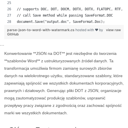
// supports DOC, DOT, DOCM, DOTX, DOTX, FLATOPC, RTF, W
// call Save method while passing SaveFormat.DOC
document.Save("output.doc", SaveFormat.Doc); 
parse-json-to-word-with-watermark.cs
hosted with ❤ by
view raw
GitHub
```
Konwertowanie **JSON na DOT** jest niezbędne do tworzenia
**szablonów Word** z ustrukturyzowanych źródeł danych. Ta
transformacja umożliwia firmom zamianę surowych zbiorów
danych na wielokrotnego użytku, standaryzowane szablony, które
zapewniają spójność we wszystkich dokumentach korporacyjnych,
prawnych i działowych. Generując pliki DOT z JSON, organizacje
mogą zautomatyzować produkcję szablonów, usprawnić
przepływy pracy związane z zgodnością oraz zachować spójność
marki we wszystkich dokumentach.