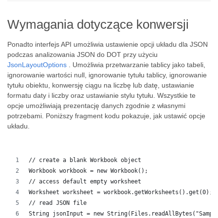
Wymagania dotyczące konwersji
Ponadto interfejs API umożliwia ustawienie opcji układu dla JSON
podczas analizowania JSON do DOT przy użyciu
JsonLayoutOptions
. Umożliwia przetwarzanie tablicy jako tabeli,
ignorowanie wartości null, ignorowanie tytułu tablicy, ignorowanie
tytułu obiektu, konwersję ciągu na liczbę lub datę, ustawianie
formatu daty i liczby oraz ustawianie stylu tytułu. Wszystkie te
opcje umożliwiają prezentację danych zgodnie z własnymi
potrzebami. Poniższy fragment kodu pokazuje, jak ustawić opcje
układu.
// create a blank Workbook object
Workbook workbook = new Workbook();
// access default empty worksheet
Worksheet worksheet = workbook.getWorksheets().get(0);
// read JSON file
String jsonInput = new String(Files.readAllBytes("Sampl