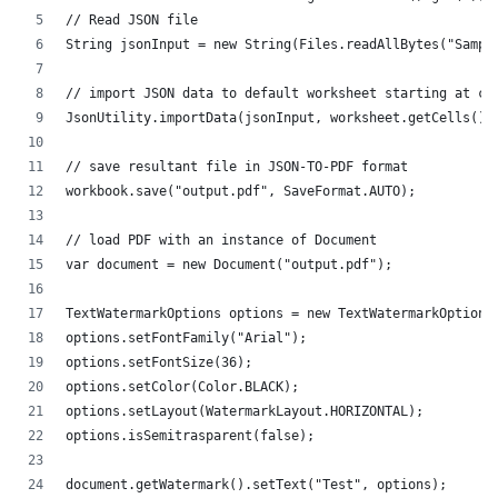
// Read JSON file
String jsonInput = new String(Files.readAllBytes("Sampl
// import JSON data to default worksheet starting at ce
JsonUtility.importData(jsonInput, worksheet.getCells(),
// save resultant file in JSON-TO-PDF format
workbook.save("output.pdf", SaveFormat.AUTO);   
// load PDF with an instance of Document
var document = new Document("output.pdf");
TextWatermarkOptions options = new TextWatermarkOptions
options.setFontFamily("Arial");
options.setFontSize(36);
options.setColor(Color.BLACK);
options.setLayout(WatermarkLayout.HORIZONTAL);
options.isSemitrasparent(false);
document.getWatermark().setText("Test", options);