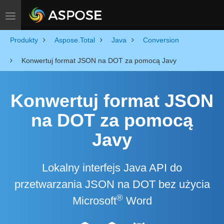
Toggle navigation
Produkty
Aspose.Total
Java
Conversion
Konwertuj format JSON na DOT za pomocą Javy
Konwertuj format JSON
na DOT za pomocą
Javy
Lokalny interfejs Java API do
przetwarzania JSON na DOT bez użycia
®
Microsoft
Word