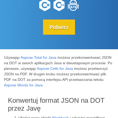
Pobierz
Używając
Aspose.Total for Java
możesz przekonwertować JSON
na DOT w swoich aplikacjach Java w dwuetapowym procesie. Po
pierwsze, używając
Aspose.Cells for Java
możesz przetworzyć
JSON na PDF. W drugim kroku możesz przekonwertować plik
PDF na DOT za pomocą interfejsu API przetwarzania tekstu
Aspose.Words for Java
.
Konwertuj format JSON na DOT
przez Javę
Utwórz nowy obiekt
Workbook
i odczytaj prawidłowe