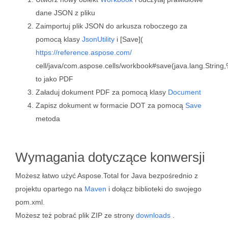
dane JSON z pliku
Zaimportuj plik JSON do arkusza roboczego za
pomocą klasy
JsonUtility
i [Save](
https://reference.aspose.com/
cell/java/com.aspose.cells/workbook#save(java.lang.Strin
to jako PDF
Załaduj dokument PDF za pomocą klasy
Document
Zapisz dokument w formacie DOT za pomocą
Save
metoda
Wymagania dotyczące konwersji
Możesz łatwo użyć Aspose.Total for Java bezpośrednio z
projektu opartego na
Maven
i dołącz biblioteki do swojego
pom.xml.
Możesz też pobrać plik ZIP ze strony
downloads
.