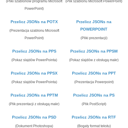
(Pliki szablonów programu Microsoft
(Plik szablonu Microsoft PowerPoint)
PowerPoint)
Przelicz JSONs na POTX
Przelicz JSONs na
POWERPOINT
(Prezentacja szablonu Microsoft
PowerPoint)
(Pliki prezentacji)
Przelicz JSONs na PPS
Przelicz JSONs na PPSM
(Pokaz slajdów PowerPointa)
(Pokaz slajdów z obsługą makr)
Przelicz JSONs na PPSX
Przelicz JSONs na PPT
(Pokaz slajdów PowerPointa)
(Prezentacja Powerpoint)
Przelicz JSONs na PPTM
Przelicz JSONs na PS
(Plik prezentacji z obsługą makr)
(Plik PostScript)
Przelicz JSONs na PSD
Przelicz JSONs na RTF
(Dokument Photoshopa)
(Bogaty format tekstu)