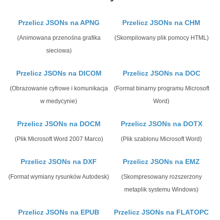
Przelicz JSONs na APNG
Przelicz JSONs na CHM
(Animowana przenośna grafika
(Skompilowany plik pomocy HTML)
sieciowa)
Przelicz JSONs na DICOM
Przelicz JSONs na DOC
(Obrazowanie cyfrowe i komunikacja
(Format binarny programu Microsoft
w medycynie)
Word)
Przelicz JSONs na DOCM
Przelicz JSONs na DOTX
(Plik Microsoft Word 2007 Marco)
(Plik szablonu Microsoft Word)
Przelicz JSONs na DXF
Przelicz JSONs na EMZ
(Format wymiany rysunków Autodesk)
(Skompresowany rozszerzony
metaplik systemu Windows)
Przelicz JSONs na EPUB
Przelicz JSONs na FLATOPC