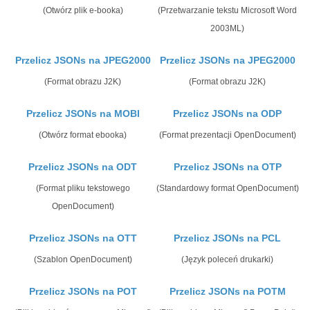
(Otwórz plik e-booka)
(Przetwarzanie tekstu Microsoft Word
2003ML)
Przelicz JSONs na JPEG2000
Przelicz JSONs na JPEG2000
(Format obrazu J2K)
(Format obrazu J2K)
Przelicz JSONs na MOBI
Przelicz JSONs na ODP
(Otwórz format ebooka)
(Format prezentacji OpenDocument)
Przelicz JSONs na ODT
Przelicz JSONs na OTP
(Format pliku tekstowego
(Standardowy format OpenDocument)
OpenDocument)
Przelicz JSONs na OTT
Przelicz JSONs na PCL
(Szablon OpenDocument)
(Język poleceń drukarki)
Przelicz JSONs na POT
Przelicz JSONs na POTM