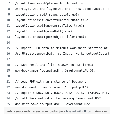
// set JsonLayoutOptions for formatting
JsonLayoutOptions layoutOptions = new JsonLayoutOptions
layoutOptions.setArrayAsTable(true);
layoutOptionssetConvertNumericOrDate(true);
layoutOptionssetIgnoreArrayTitle(true);
layoutOptionssetIgnoreNull(true);
layoutOptionssetIgnoreObjectTitle(true);
// import JSON data to default worksheet starting at ce
JsonUtility.importData(jsonInput, worksheet.getCells(),
// save resultant file in JSON-TO-PDF format
workbook.save("output.pdf", SaveFormat.AUTO);   
// load PDF with an instance of Document
var document = new Document("output.pdf");
// supports DOC, DOT, DOCM, DOTX, DOTX, FLATOPC, RTF, W
// call Save method while passing SaveFormat.DOC
document.Save("output.doc", SaveFormat.Doc); 
set-layout-and-parse-json-to-doc.java
hosted with ❤ by
view raw