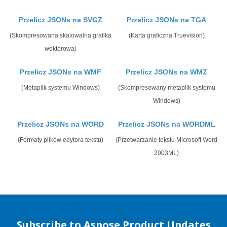
Przelicz JSONs na SVGZ
Przelicz JSONs na TGA
(Skompresowana skalowalna grafika
(Karta graficzna Truevision)
wektorowa)
Przelicz JSONs na WMF
Przelicz JSONs na WMZ
(Metaplik systemu Windows)
(Skompresowany metaplik systemu
Windows)
Przelicz JSONs na WORD
Przelicz JSONs na WORDML
(Formaty plików edytora tekstu)
(Przetwarzanie tekstu Microsoft Word
2003ML)
Subscribe to Aspose Product Updates