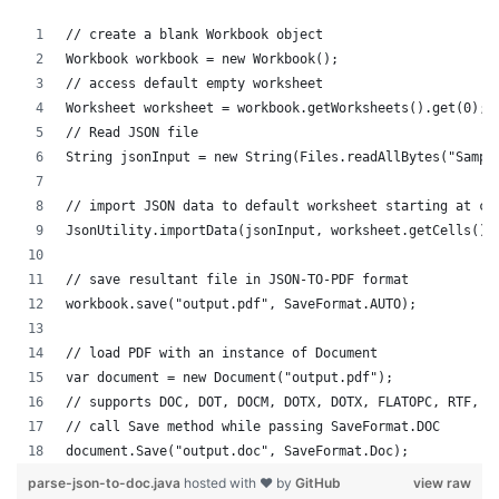
// create a blank Workbook object
Workbook workbook = new Workbook();
// access default empty worksheet
Worksheet worksheet = workbook.getWorksheets().get(0);
// Read JSON file
String jsonInput = new String(Files.readAllBytes("Sampl
// import JSON data to default worksheet starting at ce
JsonUtility.importData(jsonInput, worksheet.getCells(),
// save resultant file in JSON-TO-PDF format
workbook.save("output.pdf", SaveFormat.AUTO);   
// load PDF with an instance of Document
var document = new Document("output.pdf");
// supports DOC, DOT, DOCM, DOTX, DOTX, FLATOPC, RTF, W
// call Save method while passing SaveFormat.DOC
document.Save("output.doc", SaveFormat.Doc); 
parse-json-to-doc.java
hosted with ❤ by
GitHub
view raw