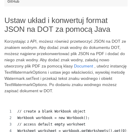
GitHub
Ustaw układ i konwertuj format
JSON na DOT za pomocą Java
Korzystając z API, możesz również przetworzyć JSON na DOT ze
znakiem wodnym. Aby dodać znak wodny do dokumentu DOT,
możesz najpierw przekonwertować plik JSON na PDF i dodać do
niego znak wodny. Aby dodać znak wodny, załaduj nowo
utworzony plik PDF za pomocą klasy
Document
, utwórz instancję
TextWatermarkOptions i ustaw jego właściwości, wywołaj metodę
Watermark.setText i przekaż tekst znaku wodnego i obiekt
TextWatermarkOptions. Po dodaniu znaku wodnego możesz
zapisać dokument w DOT.
// create a blank Workbook object
Workbook workbook = new Workbook();
// access default empty worksheet
Worksheet worksheet = workbook.getWorksheets().get(0);