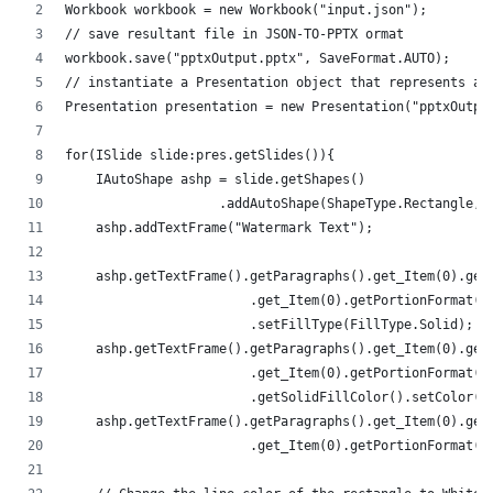
Workbook workbook = new Workbook("input.json");
// save resultant file in JSON-TO-PPTX ormat
workbook.save("pptxOutput.pptx", SaveFormat.AUTO);
// instantiate a Presentation object that represents a 
Presentation presentation = new Presentation("pptxOutpu
for(ISlide slide:pres.getSlides()){
    IAutoShape ashp = slide.getShapes()
                    .addAutoShape(ShapeType.Rectangle,5
    ashp.addTextFrame("Watermark Text");
    ashp.getTextFrame().getParagraphs().get_Item(0).get
                        .get_Item(0).getPortionFormat()
                        .setFillType(FillType.Solid);
    ashp.getTextFrame().getParagraphs().get_Item(0).get
                        .get_Item(0).getPortionFormat()
                        .getSolidFillColor().setColor(C
    ashp.getTextFrame().getParagraphs().get_Item(0).get
                        .get_Item(0).getPortionFormat()