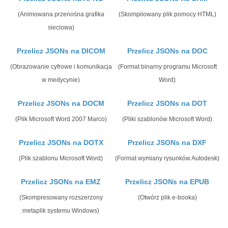
(Animowana przenośna grafika
(Skompilowany plik pomocy HTML)
sieciowa)
Przelicz JSONs na DICOM
Przelicz JSONs na DOC
(Obrazowanie cyfrowe i komunikacja
(Format binarny programu Microsoft
w medycynie)
Word)
Przelicz JSONs na DOCM
Przelicz JSONs na DOT
(Plik Microsoft Word 2007 Marco)
(Pliki szablonów Microsoft Word)
Przelicz JSONs na DOTX
Przelicz JSONs na DXF
(Plik szablonu Microsoft Word)
(Format wymiany rysunków Autodesk)
Przelicz JSONs na EMZ
Przelicz JSONs na EPUB
(Skompresowany rozszerzony
(Otwórz plik e-booka)
metaplik systemu Windows)