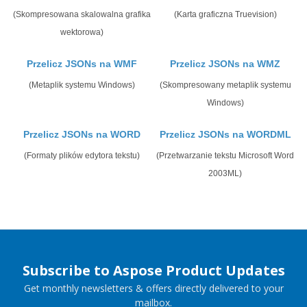
(Skompresowana skalowalna grafika
(Karta graficzna Truevision)
wektorowa)
Przelicz JSONs na WMF
Przelicz JSONs na WMZ
(Metaplik systemu Windows)
(Skompresowany metaplik systemu
Windows)
Przelicz JSONs na WORD
Przelicz JSONs na WORDML
(Formaty plików edytora tekstu)
(Przetwarzanie tekstu Microsoft Word
2003ML)
Subscribe to Aspose Product Updates
Get monthly newsletters & offers directly delivered to your
mailbox.