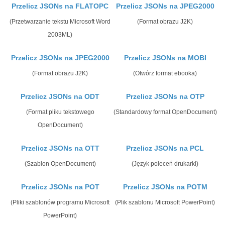
Przelicz JSONs na FLATOPC
Przelicz JSONs na JPEG2000
(Przetwarzanie tekstu Microsoft Word
(Format obrazu J2K)
2003ML)
Przelicz JSONs na JPEG2000
Przelicz JSONs na MOBI
(Format obrazu J2K)
(Otwórz format ebooka)
Przelicz JSONs na ODT
Przelicz JSONs na OTP
(Format pliku tekstowego
(Standardowy format OpenDocument)
OpenDocument)
Przelicz JSONs na OTT
Przelicz JSONs na PCL
(Szablon OpenDocument)
(Język poleceń drukarki)
Przelicz JSONs na POT
Przelicz JSONs na POTM
(Pliki szablonów programu Microsoft
(Plik szablonu Microsoft PowerPoint)
PowerPoint)