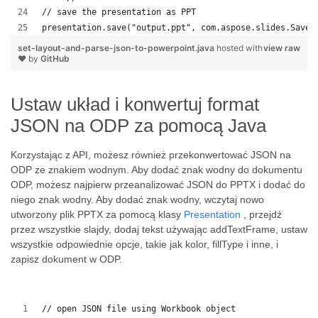
// save the presentation as PPT
presentation.save("output.ppt", com.aspose.slides.SaveF
set-layout-and-parse-json-to-powerpoint.java
hosted with
view raw
❤ by
GitHub
Ustaw układ i konwertuj format
JSON na ODP za pomocą Java
Korzystając z API, możesz również przekonwertować JSON na
ODP ze znakiem wodnym. Aby dodać znak wodny do dokumentu
ODP, możesz najpierw przeanalizować JSON do PPTX i dodać do
niego znak wodny. Aby dodać znak wodny, wczytaj nowo
utworzony plik PPTX za pomocą klasy
Presentation
, przejdź
przez wszystkie slajdy, dodaj tekst używając addTextFrame, ustaw
wszystkie odpowiednie opcje, takie jak kolor, fillType i inne, i
zapisz dokument w ODP.
// open JSON file using Workbook object