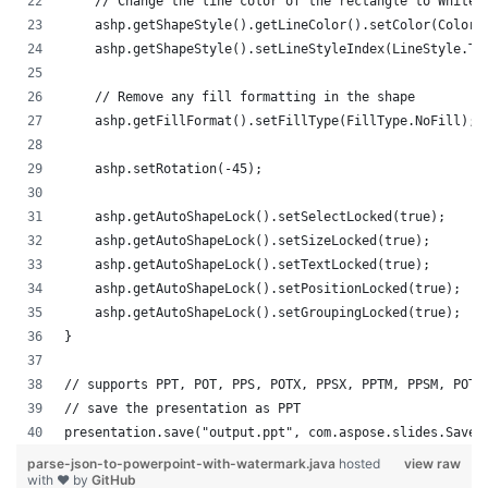
    // Change the line color of the rectangle to White
    ashp.getShapeStyle().getLineColor().setColor(Color.
    ashp.getShapeStyle().setLineStyleIndex(LineStyle.Th
    // Remove any fill formatting in the shape
    ashp.getFillFormat().setFillType(FillType.NoFill);
    ashp.setRotation(-45);
    ashp.getAutoShapeLock().setSelectLocked(true);
    ashp.getAutoShapeLock().setSizeLocked(true);
    ashp.getAutoShapeLock().setTextLocked(true);
    ashp.getAutoShapeLock().setPositionLocked(true);
    ashp.getAutoShapeLock().setGroupingLocked(true);
}
// supports PPT, POT, PPS, POTX, PPSX, PPTM, PPSM, POTM
// save the presentation as PPT
presentation.save("output.ppt", com.aspose.slides.SaveF
parse-json-to-powerpoint-with-watermark.java
hosted
view raw
with ❤ by
GitHub