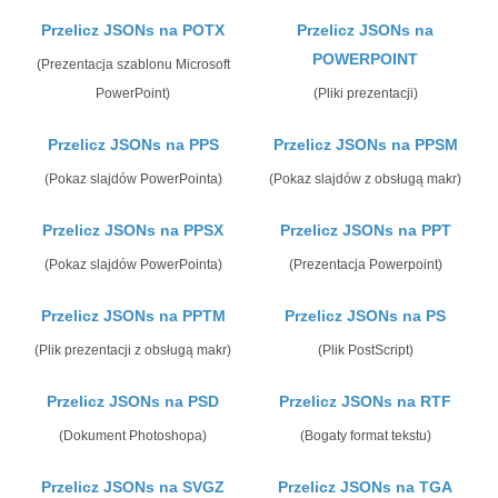
Przelicz JSONs na POTX
Przelicz JSONs na
POWERPOINT
(Prezentacja szablonu Microsoft
PowerPoint)
(Pliki prezentacji)
Przelicz JSONs na PPS
Przelicz JSONs na PPSM
(Pokaz slajdów PowerPointa)
(Pokaz slajdów z obsługą makr)
Przelicz JSONs na PPSX
Przelicz JSONs na PPT
(Pokaz slajdów PowerPointa)
(Prezentacja Powerpoint)
Przelicz JSONs na PPTM
Przelicz JSONs na PS
(Plik prezentacji z obsługą makr)
(Plik PostScript)
Przelicz JSONs na PSD
Przelicz JSONs na RTF
(Dokument Photoshopa)
(Bogaty format tekstu)
Przelicz JSONs na SVGZ
Przelicz JSONs na TGA