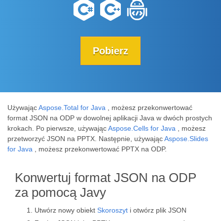
Pobierz
Używając
Aspose.Total for Java
, możesz przekonwertować
format JSON na ODP w dowolnej aplikacji Java w dwóch prostych
krokach. Po pierwsze, używając
Aspose.Cells for Java
, możesz
przetworzyć JSON na PPTX. Następnie, używając
Aspose.Slides
for Java
, możesz przekonwertować PPTX na ODP.
Konwertuj format JSON na ODP
za pomocą Javy
Utwórz nowy obiekt
Skoroszyt
i otwórz plik JSON