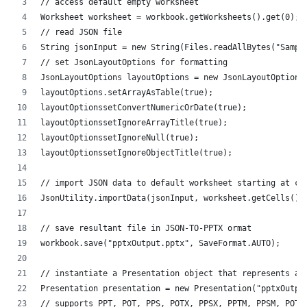
// access default empty worksheet
Worksheet worksheet = workbook.getWorksheets().get(0);
// read JSON file
String jsonInput = new String(Files.readAllBytes("Sampl
// set JsonLayoutOptions for formatting
JsonLayoutOptions layoutOptions = new JsonLayoutOptions
layoutOptions.setArrayAsTable(true);
layoutOptionssetConvertNumericOrDate(true);
layoutOptionssetIgnoreArrayTitle(true);
layoutOptionssetIgnoreNull(true);
layoutOptionssetIgnoreObjectTitle(true);
// import JSON data to default worksheet starting at ce
JsonUtility.importData(jsonInput, worksheet.getCells(),
// save resultant file in JSON-TO-PPTX ormat
workbook.save("pptxOutput.pptx", SaveFormat.AUTO);
// instantiate a Presentation object that represents a 
Presentation presentation = new Presentation("pptxOutpu
// supports PPT, POT, PPS, POTX, PPSX, PPTM, PPSM, POTM