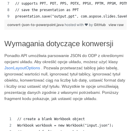
// supports PPT, POT, PPS, POTX, PPSX, PPTM, PPSM, POTM,
// save the presentation as PPT
presentation.save("output.ppt", com.aspose.slides.SaveFo
convert-json-to-powerpoint.java
hosted with ❤ by
GitHub
view raw
Wymagania dotyczące konwersji
Ponadto API umożliwia parsowanie JSON do ODP z określonymi
opcjami układu. Aby określić opcje układu, możesz użyć klasy
JsonLayoutOptions
. Pozwala przetwarzać tablicę jako tabelę,
ignorować wartości null, ignorować tytuł tablicy, ignorować tytuł
obiektu, konwertować ciąg na liczbę lub datę, ustawić format daty
i liczby oraz ustawić styl tytułu. Wszystkie te opcje umożliwiają
prezentację danych zgodnie z własnymi potrzebami. Poniższy
fragment kodu pokazuje, jak ustawić opcje układu.
// create a blank Workbook object
Workbook workbook = new Workbook("input.json");