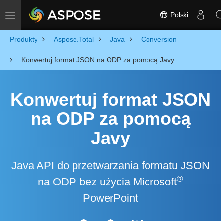
Polski
Toggle navigation
Produkty
Aspose.Total
Java
Conversion
Konwertuj format JSON na ODP za pomocą Javy
Konwertuj format JSON
na ODP za pomocą
Javy
Java API do przetwarzania formatu JSON
®
na ODP bez użycia Microsoft
PowerPoint