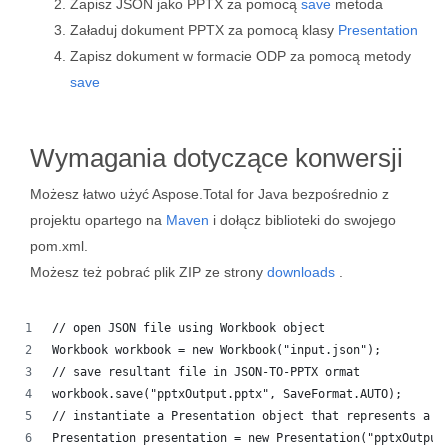
Zapisz JSON jako PPTX za pomocą
save
metoda
Załaduj dokument PPTX za pomocą klasy
Presentation
Zapisz dokument w formacie ODP za pomocą metody
save
Wymagania dotyczące konwersji
Możesz łatwo użyć Aspose.Total for Java bezpośrednio z
projektu opartego na
Maven
i dołącz biblioteki do swojego
pom.xml.
Możesz też pobrać plik ZIP ze strony
downloads
.
// open JSON file using Workbook object
Workbook workbook = new Workbook("input.json");
// save resultant file in JSON-TO-PPTX ormat
workbook.save("pptxOutput.pptx", SaveFormat.AUTO);
// instantiate a Presentation object that represents a P
Presentation presentation = new Presentation("pptxOutput