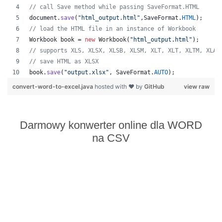
// call Save method while passing SaveFormat.HTML
document
.
save
(
"html_output.html"
,
SaveFormat
.
HTML
);
// load the HTML file in an instance of Workbook
Workbook
book
 = 
new
Workbook
(
"html_output.html"
);
// supports XLS, XLSX, XLSB, XLSM, XLT, XLT, XLTM, XLAM
// save HTML as XLSX
book
.
save
(
"output.xlsx"
, 
SaveFormat
.
AUTO
);   
convert-word-to-excel.java
hosted with ❤ by
GitHub
view raw
Darmowy konwerter online dla WORD
na CSV