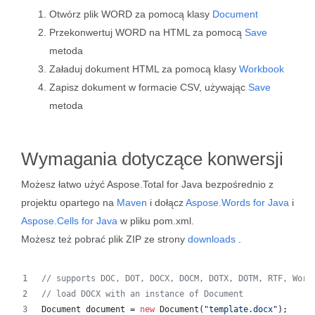
Otwórz plik WORD za pomocą klasy
Document
Przekonwertuj WORD na HTML za pomocą
Save
metoda
Załaduj dokument HTML za pomocą klasy
Workbook
Zapisz dokument w formacie CSV, używając
Save
metoda
Wymagania dotyczące konwersji
Możesz łatwo użyć Aspose.Total for Java bezpośrednio z
projektu opartego na
Maven
i dołącz
Aspose.Words for Java
i
Aspose.Cells for Java
w pliku pom.xml.
Możesz też pobrać plik ZIP ze strony
downloads
.
// supports DOC, DOT, DOCX, DOCM, DOTX, DOTM, RTF, Word
// load DOCX with an instance of Document
Document
document
 = 
new
Document
(
"template.docx"
);