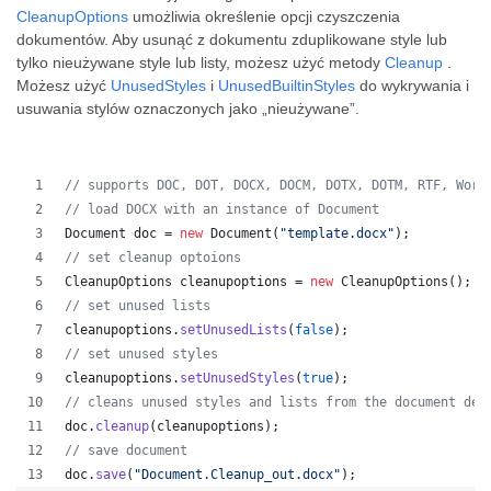
CleanupOptions
umożliwia określenie opcji czyszczenia
dokumentów. Aby usunąć z dokumentu zduplikowane style lub
tylko nieużywane style lub listy, możesz użyć metody
Cleanup
.
Możesz użyć
UnusedStyles
i
UnusedBuiltinStyles
do wykrywania i
usuwania stylów oznaczonych jako „nieużywane”.
// supports DOC, DOT, DOCX, DOCM, DOTX, DOTM, RTF, Word
// load DOCX with an instance of Document
Document
doc
 = 
new
Document
(
"template.docx"
);
// set cleanup optoions
CleanupOptions
cleanupoptions
 = 
new
CleanupOptions
();
// set unused lists
cleanupoptions
.
setUnusedLists
(
false
);
// set unused styles
cleanupoptions
.
setUnusedStyles
(
true
);
// cleans unused styles and lists from the document dep
doc
.
cleanup
(
cleanupoptions
);
// save document
doc
.
save
(
"Document.Cleanup_out.docx"
);