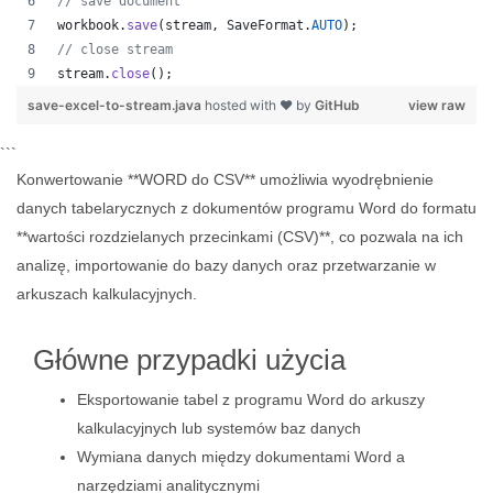
// save document
workbook
.
save
(
stream
, 
SaveFormat
.
AUTO
);   
// close stream
stream
.
close
();
save-excel-to-stream.java
hosted with ❤ by
GitHub
view raw
```
Konwertowanie **WORD do CSV** umożliwia wyodrębnienie
danych tabelarycznych z dokumentów programu Word do formatu
**wartości rozdzielanych przecinkami (CSV)**, co pozwala na ich
analizę, importowanie do bazy danych oraz przetwarzanie w
arkuszach kalkulacyjnych.
Główne przypadki użycia
Eksportowanie tabel z programu Word do arkuszy
kalkulacyjnych lub systemów baz danych
Wymiana danych między dokumentami Word a
narzędziami analitycznymi