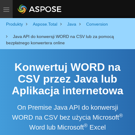
Toggle navigation
Produkty
Aspose.Total
Java
Conversion
Java API do konwersji WORD na CSV lub za pomocą
bezpłatnego konwertera online
Konwertuj WORD na
CSV przez Java lub
Aplikacja internetowa
On Premise Java API do konwersji
®
WORD na CSV bez użycia Microsoft
®
Word lub Microsoft
Excel