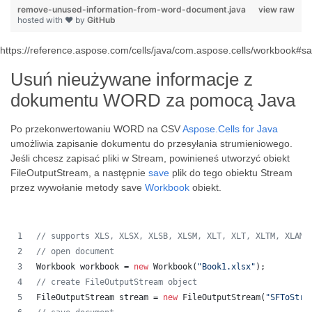
remove-unused-information-from-word-document.java
view raw
hosted with ❤ by
GitHub
https://reference.aspose.com/cells/java/com.aspose.cells/workbook#
Usuń nieużywane informacje z
dokumentu WORD za pomocą Java
Po przekonwertowaniu WORD na CSV
Aspose.Cells for Java
umożliwia zapisanie dokumentu do przesyłania strumieniowego.
Jeśli chcesz zapisać pliki w Stream, powinieneś utworzyć obiekt
FileOutputStream, a następnie
save
plik do tego obiektu Stream
przez wywołanie metody save
Workbook
obiekt.
// supports XLS, XLSX, XLSB, XLSM, XLT, XLT, XLTM, XLAM,
// open document
Workbook
workbook
 = 
new
Workbook
(
"Book1.xlsx"
);
// create FileOutputStream object
FileOutputStream
stream
 = 
new
FileOutputStream
(
"SFToStre