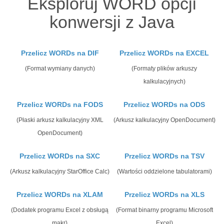
Eksploruj WORD opcji
konwersji z Java
Przelicz WORDs na DIF
Przelicz WORDs na EXCEL
(Format wymiany danych)
(Formaty plików arkuszy
kalkulacyjnych)
Przelicz WORDs na FODS
Przelicz WORDs na ODS
(Płaski arkusz kalkulacyjny XML
(Arkusz kalkulacyjny OpenDocument)
OpenDocument)
Przelicz WORDs na SXC
Przelicz WORDs na TSV
(Arkusz kalkulacyjny StarOffice Calc)
(Wartości oddzielone tabulatorami)
Przelicz WORDs na XLAM
Przelicz WORDs na XLS
(Dodatek programu Excel z obsługą
(Format binarny programu Microsoft
makr)
Excel)