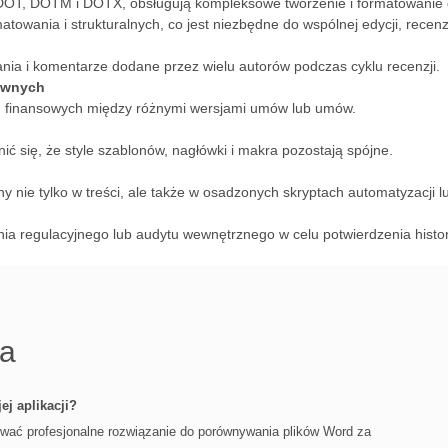
DOT, DOTM i DOTX, obsługują kompleksowe tworzenie i formatowani
towania i strukturalnych, co jest niezbędne do wspólnej edycji, recenz
ania i komentarze dodane przez wielu autorów podczas cyklu recenzji.
ownych
ch finansowych między różnymi wersjami umów lub umów.
 się, że style szablonów, nagłówki i makra pozostają spójne.
)
y nie tylko w treści, ale także w osadzonych skryptach automatyzacji 
a regulacyjnego lub audytu wewnętrznego w celu potwierdzenia histori
ia
j aplikacji?
wać profesjonalne rozwiązanie do porównywania plików Word za