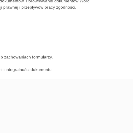
e dokumentów. Porównywanie dokumentów Word
ji prawnej i przepływów pracy zgodności.
lub zachowaniach formularzy.
i i integralności dokumentu.