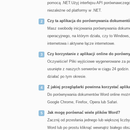
pomocą .NET.Użyj interfejsu API porównawczeg
niezależne od platformy w .NET.
Czy ta aplikacja do porównywania dokumentó
Masz swobodę inicjowania porównywania dokume
operacyjnego, na którym działa, czy to Window
internetowa i aktywne łącze internetowe.
Czy korzystanie z aplikacji online do porów
Oczywiście! Pliki wyjściowe wygenerowane za po
usunięte z naszych serwerów w ciągu 24 godzin. 
działać po tym okresie.
Z jakiej przeglądarki powinna korzystać aplik
Do porównywania dokumentów Word online można u
Google Chrome, Firefox, Opera lub Safari.
Jak mogę porównać wiele plików Word?
Zacznij od przesłania jednego lub większej liczb
Word lub po prostu kliknąć wewnątrz białego obsz