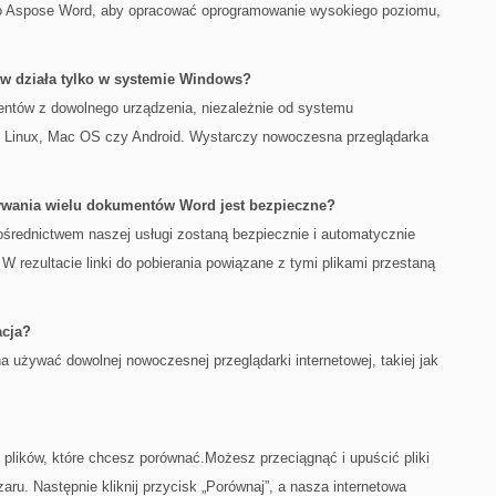
o Aspose Word, aby opracować oprogramowanie wysokiego poziomu,
w działa tylko w systemie Windows?
ntów z dowolnego urządzenia, niezależnie od systemu
s, Linux, Mac OS czy Android. Wystarczy nowoczesna przeglądarka
nywania wielu dokumentów Word jest bezpieczne?
średnictwem naszej usługi zostaną bezpiecznie i automatycznie
W rezultacie linki do pobierania powiązane z tymi plikami przestaną
acja?
żywać dowolnej nowoczesnej przeglądarki internetowej, takiej jak
y plików, które chcesz porównać.Możesz przeciągnąć i upuścić pliki
aru. Następnie kliknij przycisk „Porównaj”, a nasza internetowa