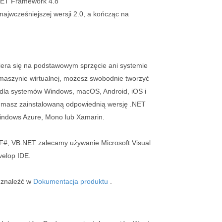
NET Framework 4.8”
ajwcześniejszej wersji 2.0, a kończąc na
iera się na podstawowym sprzęcie ani systemie
 maszynie wirtualnej, możesz swobodnie tworzyć
la systemów Windows, macOS, Android, iOS i
że masz zainstalowaną odpowiednią wersję .NET
ndows Azure, Mono lub Xamarin.
, F#, VB.NET zalecamy używanie Microsoft Visual
velop IDE.
 znaleźć w
Dokumentacja produktu
.