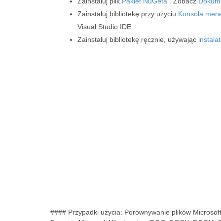
Zainstaluj plik
Pakiet NuGeta
. Zobacz
Dokume
Zainstaluj bibliotekę przy użyciu
Konsola mene
Visual Studio IDE
Zainstaluj bibliotekę ręcznie, używając
instal
#### Przypadki użycia: Porównywanie plików Microsoft