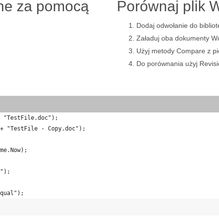
ine za pomocą
Porównaj plik 
Dodaj odwołanie do bibliot
Załaduj oba dokumenty Wo
Użyj metody Compare z pi
Do porównania użyj Revisi
 "TestFile.doc");
+ "TestFile - Copy.doc");
me.Now);
");
qual");