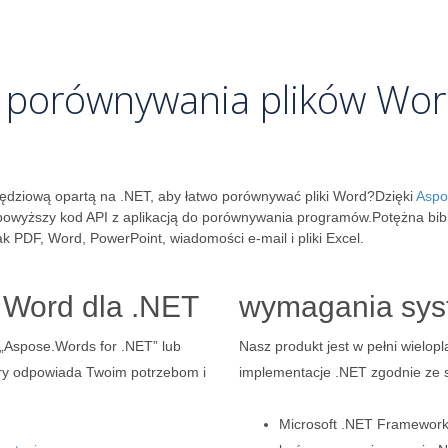
o porównywania plików Wor
ędziową opartą na .NET, aby łatwo porównywać pliki Word?Dzięki
Aspo
powyższy kod API z aplikacją do porównywania programów.Potężna bi
k PDF, Word, PowerPoint, wiadomości e-mail i pliki Excel.
 Word dla .NET
wymagania sy
a „Aspose.Words for .NET” lub
Nasz produkt jest w pełni wielop
tóry odpowiada Twoim potrzebom i
implementacje .NET zgodnie ze s
Microsoft .NET Framework,