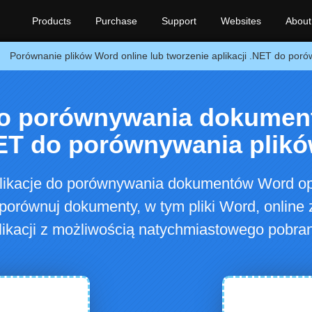
Products
Purchase
Support
Websites
About
Porównanie plików Word online lub tworzenie aplikacji .NET do por
do porównywania dokument
ET do porównywania plik
likacje do porównywania dokumentów Word opa
orównuj dokumenty, w tym pliki Word, online
likacji z możliwością natychmiastowego pobran