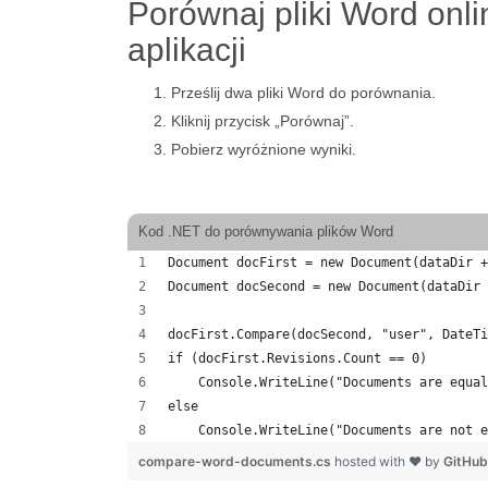
Porównaj pliki Word onl
aplikacji
Prześlij dwa pliki Word do porównania.
Kliknij przycisk „Porównaj”.
Pobierz wyróżnione wyniki.
Kod .NET do porównywania plików Word
Document docFirst = new Document(dataDir +
Document docSecond = new Document(dataDir 
docFirst.Compare(docSecond, "user", DateTi
if (docFirst.Revisions.Count == 0)
    Console.WriteLine("Documents are equal
else
    Console.WriteLine("Documents are not e
compare-word-documents.cs
hosted with ❤ by
GitHub