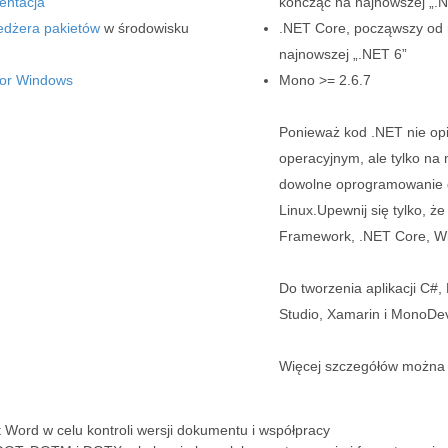
ntacja
kończąc na najnowszej „.
dżera pakietów
w środowisku
.NET Core, począwszy od n
najnowszej „.NET 6”
ator Windows
Mono >= 2.6.7
Ponieważ kod .NET nie op
operacyjnym, ale tylko na
dowolne oprogramowanie d
Linux.Upewnij się tylko, 
Framework, .NET Core, Wi
Do tworzenia aplikacji C#
Studio, Xamarin i MonoDe
Więcej szczegółów można
 Word w celu kontroli wersji dokumentu i współpracy