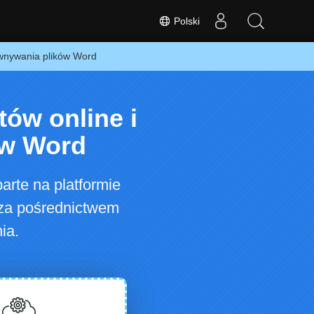
Polski
ównywania plików Word
ów online i
ów Word
rte na platformie
 za pośrednictwem
ia.