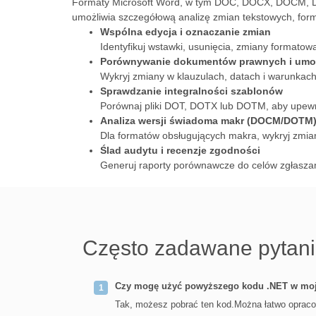
Formaty Microsoft Word, w tym DOC, DOCX, DOCM, 
umożliwia szczegółową analizę zmian tekstowych, forma
Wspólna edycja i oznaczanie zmian
Identyfikuj wstawki, usunięcia, zmiany formatow
Porównywanie dokumentów prawnych i um
Wykryj zmiany w klauzulach, datach i warunka
Sprawdzanie integralności szablonów
Porównaj pliki DOT, DOTX lub DOTM, aby upewnić
Analiza wersji świadoma makr (DOCM/DOTM
Dla formatów obsługujących makra, wykryj zmian
Ślad audytu i recenzje zgodności
Generuj raporty porównawcze do celów zgłaszani
Często zadawane pytan
Czy mogę użyć powyższego kodu .NET w moje
Tak, możesz pobrać ten kod.Można łatwo opraco