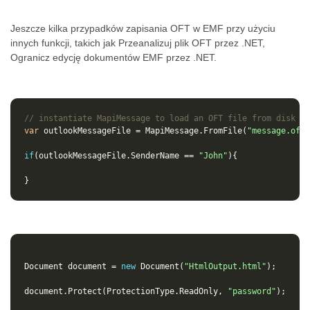
Jeszcze kilka przypadków zapisania OFT w EMF przy użyciu
innych funkcji, takich jak Przeanalizuj plik OFT przez .NET,
Ogranicz edycję dokumentów EMF przez .NET.
// instantiate MapiMessage to load an OFT file from disk
var
outlookMessageFile
=
MapiMessage
.
FromFile
(
"message.oft"
if
(
outlookMessageFile
.
SenderName
==
"John"
){
}
Document
document
=
new
Document
(
"HtmlOutput.html"
);
document
.
Protect
(
ProtectionType
.
ReadOnly
,
"password"
);