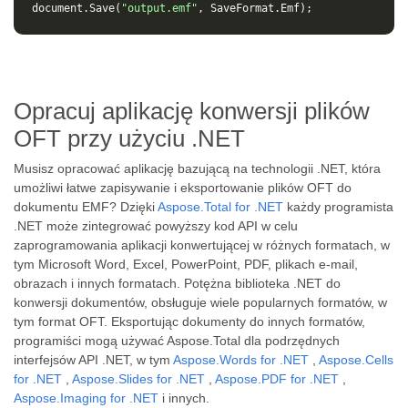
document
.
Save
(
"output.emf"
,
SaveFormat
.
Emf
);
Opracuj aplikację konwersji plików
OFT przy użyciu .NET
Musisz opracować aplikację bazującą na technologii .NET, która
umożliwi łatwe zapisywanie i eksportowanie plików OFT do
dokumentu EMF? Dzięki
Aspose.Total for .NET
każdy programista
.NET może zintegrować powyższy kod API w celu
zaprogramowania aplikacji konwertującej w różnych formatach, w
tym Microsoft Word, Excel, PowerPoint, PDF, plikach e-mail,
obrazach i innych formatach. Potężna biblioteka .NET do
konwersji dokumentów, obsługuje wiele popularnych formatów, w
tym format OFT. Eksportując dokumenty do innych formatów,
programiści mogą używać Aspose.Total dla podrzędnych
interfejsów API .NET, w tym
Aspose.Words for .NET
,
Aspose.Cells
for .NET
,
Aspose.Slides for .NET
,
Aspose.PDF for .NET
,
Aspose.Imaging for .NET
i innych.