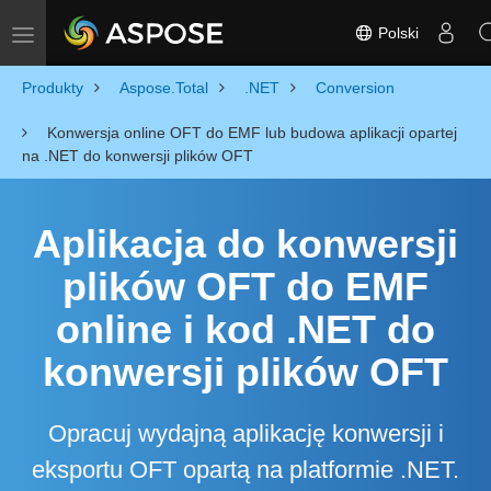
Polski
Toggle navigation
Produkty
Aspose.Total
.NET
Conversion
Konwersja online OFT do EMF lub budowa aplikacji opartej
na .NET do konwersji plików OFT
Aplikacja do konwersji
plików OFT do EMF
online i kod .NET do
konwersji plików OFT
Opracuj wydajną aplikację konwersji i
eksportu OFT opartą na platformie .NET.