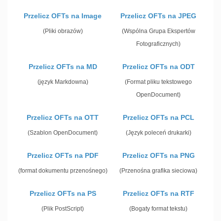
Przelicz OFTs na Image
Przelicz OFTs na JPEG
(Pliki obrazów)
(Wspólna Grupa Ekspertów
Fotograficznych)
Przelicz OFTs na MD
Przelicz OFTs na ODT
(język Markdowna)
(Format pliku tekstowego
OpenDocument)
Przelicz OFTs na OTT
Przelicz OFTs na PCL
(Szablon OpenDocument)
(Język poleceń drukarki)
Przelicz OFTs na PDF
Przelicz OFTs na PNG
(format dokumentu przenośnego)
(Przenośna grafika sieciowa)
Przelicz OFTs na PS
Przelicz OFTs na RTF
(Plik PostScript)
(Bogaty format tekstu)