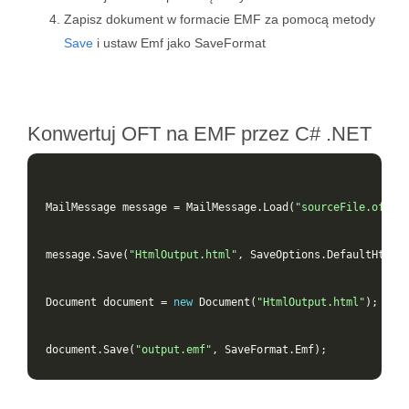
Zapisz dokument w formacie EMF za pomocą metody
Save
i ustaw Emf jako SaveFormat
Konwertuj OFT na EMF przez C# .NET
MailMessage
message
=
MailMessage
.
Load
(
"sourceFile.oft"
)
message
.
Save
(
"HtmlOutput.html"
,
SaveOptions
.
DefaultHtml
)
Document
document
=
new
Document
(
"HtmlOutput.html"
);
document
.
Save
(
"output.emf"
,
SaveFormat
.
Emf
);