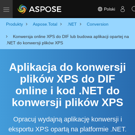
Polski
Toggle navigation
Produkty
Aspose.Total
.NET
Conversion
Konwersja online XPS do DIF lub budowa aplikacji opartej na
.NET do konwersji plików XPS
Aplikacja do konwersji
plików XPS do DIF
online i kod .NET do
konwersji plików XPS
Opracuj wydajną aplikację konwersji i
eksportu XPS opartą na platformie .NET.