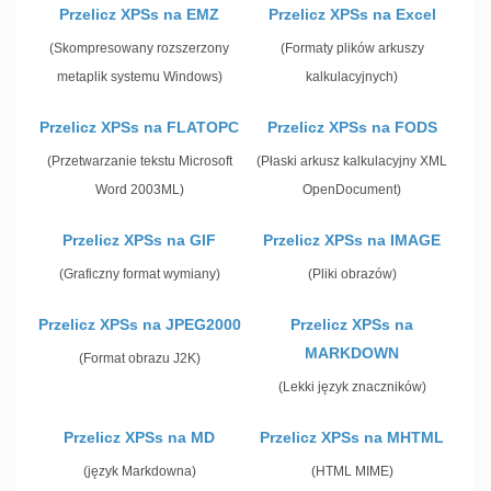
Przelicz XPSs na EMZ
Przelicz XPSs na Excel
(Skompresowany rozszerzony
(Formaty plików arkuszy
metaplik systemu Windows)
kalkulacyjnych)
Przelicz XPSs na FLATOPC
Przelicz XPSs na FODS
(Przetwarzanie tekstu Microsoft
(Płaski arkusz kalkulacyjny XML
Word 2003ML)
OpenDocument)
Przelicz XPSs na GIF
Przelicz XPSs na IMAGE
(Graficzny format wymiany)
(Pliki obrazów)
Przelicz XPSs na JPEG2000
Przelicz XPSs na
MARKDOWN
(Format obrazu J2K)
(Lekki język znaczników)
Przelicz XPSs na MD
Przelicz XPSs na MHTML
(język Markdowna)
(HTML MIME)