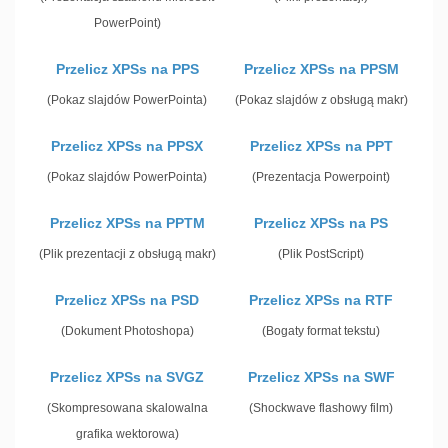
PowerPoint)
Przelicz XPSs na PPS
Przelicz XPSs na PPSM
(Pokaz slajdów PowerPointa)
(Pokaz slajdów z obsługą makr)
Przelicz XPSs na PPSX
Przelicz XPSs na PPT
(Pokaz slajdów PowerPointa)
(Prezentacja Powerpoint)
Przelicz XPSs na PPTM
Przelicz XPSs na PS
(Plik prezentacji z obsługą makr)
(Plik PostScript)
Przelicz XPSs na PSD
Przelicz XPSs na RTF
(Dokument Photoshopa)
(Bogaty format tekstu)
Przelicz XPSs na SVGZ
Przelicz XPSs na SWF
(Skompresowana skalowalna
(Shockwave flashowy film)
grafika wektorowa)