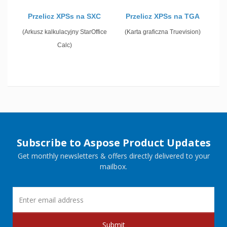
Przelicz XPSs na SXC
Przelicz XPSs na TGA
(Arkusz kalkulacyjny StarOffice
(Karta graficzna Truevision)
Calc)
Subscribe to Aspose Product Updates
Get monthly newsletters & offers directly delivered to your
mailbox.
Submit