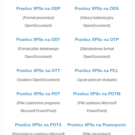
Przelicz XPSs na ODP
Przelicz XPSs na ODS
(Format prezentacji
(Arkusz kalkulacyjny
OpenDocument)
OpenDocument)
Przelicz XPSs na ODT
Przelicz XPSs na OTP
(Format pliku tekstowego
(Standardowy format
OpenDocument)
OpenDocument)
Przelicz XPSs na OTT
Przelicz XPSs na PCL
(Szablon OpenDocument)
(Język poleceń drukarki)
Przelicz XPSs na POT
Przelicz XPSs na POTM
(Pliki szablonów programu
(Plik szablonu Microsoft
Microsoft PowerPoint)
PowerPoint)
Przelicz XPSs na POTX
Przelicz XPSs na Powerpoint
(Prezentacja szablonu Microsoft
(Pliki prezentacji)