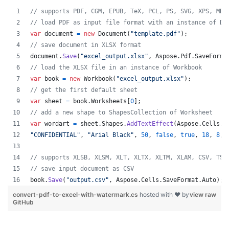
// supports PDF, CGM, EPUB, TeX, PCL, PS, SVG, XPS, MD,
// load PDF as input file format with an instance of Do
var
document
=
new
Document
(
"template.pdf"
)
;
// save document in XLSX format
document
.
Save
(
"excel_output.xlsx"
,
Aspose
.
Pdf
.
SaveForma
// load the XLSX file in an instance of Workbook
var
book
=
new
Workbook
(
"excel_output.xlsx"
)
;
// get the first default sheet
var
sheet
=
book
.
Worksheets
[
0
]
;
// add a new shape to ShapesCollection of Worksheet
var
wordart
=
sheet
.
Shapes
.
AddTextEffect
(
Aspose
.
Cells
.
D
"CONFIDENTIAL"
,
"Arial Black"
,
50
,
false
,
true
,
18
,
8
,
// supports XLSB, XLSM, XLT, XLTX, XLTM, XLAM, CSV, TSV
// save input document as CSV
book
.
Save
(
"output.csv"
,
Aspose
.
Cells
.
SaveFormat
.
Auto
)
;
convert-pdf-to-excel-with-watermark.cs
hosted with ❤ by
view raw
GitHub