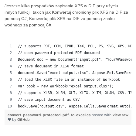
Jeszcze kilka przypadków zapisania XPS w DIF przy użyciu
innych funkcji, takich jak Konwertuj chroniony plik XPS na DIF za
pomocą C#, Konwertuj plik XPS na DIF za pomocą znaku
wodnego za pomocą C#.
// supports PDF, CGM, EPUB, TeX, PCL, PS, SVG, XPS, MD,
// open password protected PDF document
Document doc = new Document("input.pdf", "Your@Password
// save document in XLSX format
document.Save("excel_output.xlsx", Aspose.Pdf.SaveForma
// load the XLSX file in an instance of Workbook
var book = new Workbook("excel_output.xlsx");
// supports XLSB, XLSM, XLT, XLTX, XLTM, XLAM, CSV, TSV
// save input document as CSV
book.Save("output.csv", Aspose.Cells.SaveFormat.Auto); 
convert-password-protected-pdf-to-excel.cs
hosted with
view raw
❤ by
GitHub