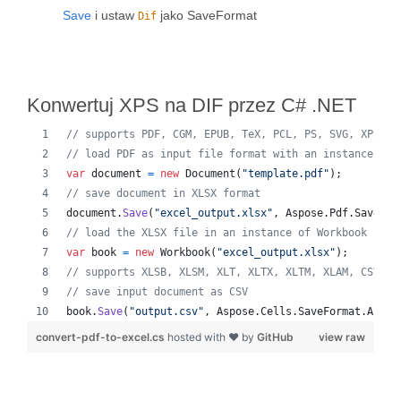
Save
i ustaw
jako SaveFormat
Dif
Konwertuj XPS na DIF przez C# .NET
// supports PDF, CGM, EPUB, TeX, PCL, PS, SVG, XPS, M
// load PDF as input file format with an instance of 
var
document
=
new
Document
(
"template.pdf"
)
;
// save document in XLSX format
document
.
Save
(
"excel_output.xlsx"
,
Aspose
.
Pdf
.
SaveFor
// load the XLSX file in an instance of Workbook
var
book
=
new
Workbook
(
"excel_output.xlsx"
)
;
// supports XLSB, XLSM, XLT, XLTX, XLTM, XLAM, CSV, T
// save input document as CSV
book
.
Save
(
"output.csv"
,
Aspose
.
Cells
.
SaveFormat
.
Auto
)
convert-pdf-to-excel.cs
hosted with ❤ by
GitHub
view raw