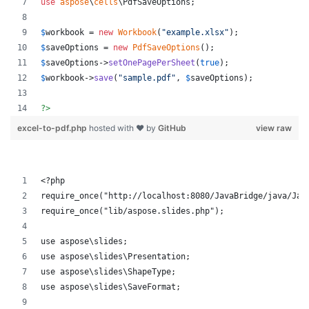
use
aspose
\
cells
\
PdfSaveOptions
;
$
workbook
 = 
new
Workbook
(
"
example.xlsx
"
);
$
saveOptions
 = 
new
PdfSaveOptions
();
$
saveOptions
->
setOnePagePerSheet
(
true
);
$
workbook
->
save
(
"
sample.pdf
"
, 
$
saveOptions
);
?>
excel-to-pdf.php
hosted with ❤ by
GitHub
view raw
<?php
require_once("http://localhost:8080/JavaBridge/java/Jav
require_once("lib/aspose.slides.php");
use aspose\slides;
use aspose\slides\Presentation;
use aspose\slides\ShapeType;
use aspose\slides\SaveFormat;