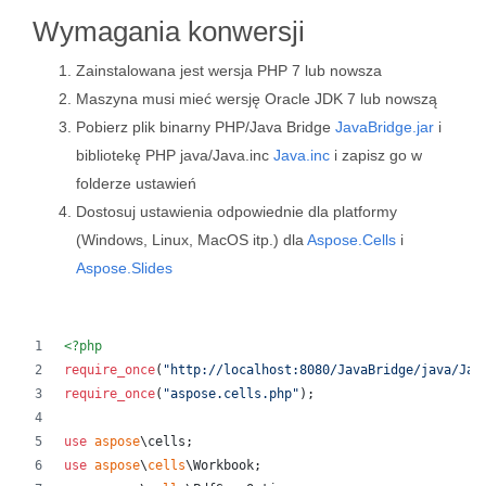
Wymagania konwersji
Zainstalowana jest wersja PHP 7 lub nowsza
Maszyna musi mieć wersję Oracle JDK 7 lub nowszą
Pobierz plik binarny PHP/Java Bridge
JavaBridge.jar
i
bibliotekę PHP java/Java.inc
Java.inc
i zapisz go w
folderze ustawień
Dostosuj ustawienia odpowiednie dla platformy
(Windows, Linux, MacOS itp.) dla
Aspose.Cells
i
Aspose.Slides
<?php
require_once
(
"
http://localhost:8080/JavaBridge/java/Jav
require_once
(
"
aspose.cells.php
"
);
use
aspose
\
cells
;
use
aspose
\
cells
\
Workbook
;