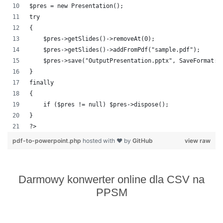
$pres = new Presentation();
try
{
    $pres->getSlides()->removeAt(0);
    $pres->getSlides()->addFromPdf("sample.pdf");
    $pres->save("OutputPresentation.pptx", SaveFormat::
}
finally
{
    if ($pres != null) $pres->dispose();
}
?>            
pdf-to-powerpoint.php
hosted with ❤ by
GitHub
view raw
Darmowy konwerter online dla CSV na
PPSM