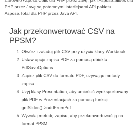
Zarówno Aspose.Cells dla PHP przez Javę, jak i Aspose.Slides dla
PHP przez Javę są potomnymi interfejsami API pakietu
Aspose.Total dla PHP przez Java API.
Jak przekonwertować CSV na
PPSM?
Otwórz i załaduj plik CSV przy użyciu klasy Workbook
Ustaw opcje zapisu PDF za pomocą obiektu
PdfSaveOptions
Zapisz plik CSV do formatu PDF, używając metody
zapisu
Użyj klasy Presentation, aby umieścić wyeksportowany
plik PDF w Prezentacjach za pomocą funkcji
getSlides()->addFromPdf
Wywołaj metodę zapisu, aby przekonwertować ją na
format PPSM