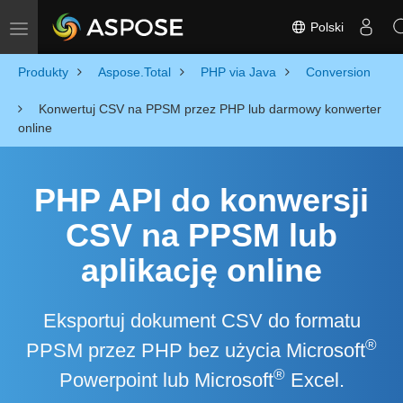
Polski
Toggle navigation
Produkty
Aspose.Total
PHP via Java
Conversion
Konwertuj CSV na PPSM przez PHP lub darmowy konwerter
online
PHP API do konwersji
CSV na PPSM lub
aplikację online
Eksportuj dokument CSV do formatu
®
PPSM przez PHP bez użycia Microsoft
®
Powerpoint lub Microsoft
Excel.