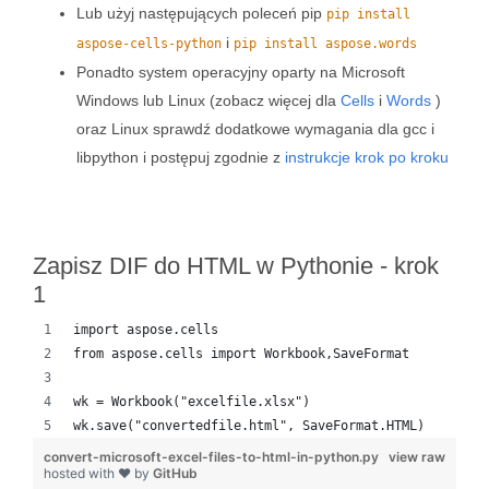
Lub użyj następujących poleceń pip
pip install
i
aspose-cells-python
pip install aspose.words
Ponadto system operacyjny oparty na Microsoft
Windows lub Linux (zobacz więcej dla
Cells
i
Words
)
oraz Linux sprawdź dodatkowe wymagania dla gcc i
libpython i postępuj zgodnie z
instrukcje krok po kroku
Zapisz DIF do HTML w Pythonie - krok
1
import aspose.cells
from aspose.cells import Workbook,SaveFormat
wk = Workbook("excelfile.xlsx")
wk.save("convertedfile.html", SaveFormat.HTML)
convert-microsoft-excel-files-to-html-in-python.py
view raw
hosted with ❤ by
GitHub