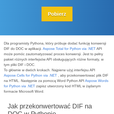
Pobierz
Dla programisty Pythona, który próbuje dodać funkcję konwersji
DIF do DOC w aplikacji.
Aspose.Total for Python via .NET
API
może pomóc zautomatyzować proces konwersji. Jest to pełny
pakiet różnych interfejsów API obsługujących różne formaty, w
tym pliki DIF i DOC.
To głównie w dwóch krokach. Najpierw użyj interfejsu API
Aspose.Cells for Python via .NET
, aby przekonwertować plik DIF
na HTML. Następnie za pomocą Word Python API
Aspose.Words
for Python via .NET
zapisz utworzony kod HTML w żądanym
formacie Microsoft Word.
Jak przekonwertować DIF na
DOC w Pythonie