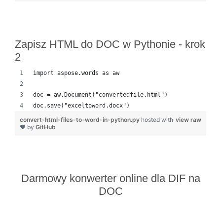
Zapisz HTML do DOC w Pythonie - krok
2
import aspose.words as aw
doc = aw.Document("convertedfile.html")
doc.save("exceltoword.docx")
convert-html-files-to-word-in-python.py
hosted with
view raw
❤ by
GitHub
Darmowy konwerter online dla DIF na
DOC