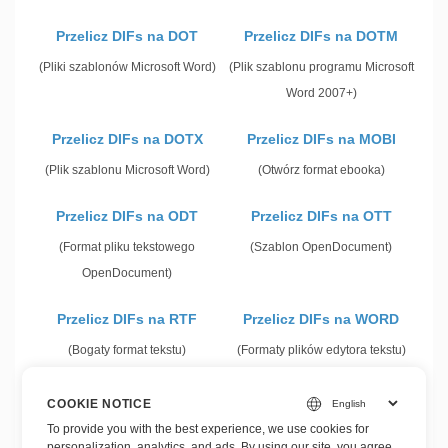
Przelicz DIFs na DOT
Przelicz DIFs na DOTM
(Pliki szablonów Microsoft Word)
(Plik szablonu programu Microsoft
Word 2007+)
Przelicz DIFs na DOTX
Przelicz DIFs na MOBI
(Plik szablonu Microsoft Word)
(Otwórz format ebooka)
Przelicz DIFs na ODT
Przelicz DIFs na OTT
(Format pliku tekstowego
(Szablon OpenDocument)
OpenDocument)
Przelicz DIFs na RTF
Przelicz DIFs na WORD
(Bogaty format tekstu)
(Formaty plików edytora tekstu)
Przelicz DIFs na WORDML
COOKIE NOTICE
(Przetwarzanie tekstu Microsoft
To provide you with the best experience, we use cookies for
personalization, analytics, and ads. By using our site, you agree