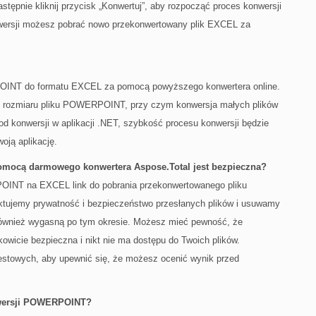
tępnie kliknij przycisk „Konwertuj”, aby rozpocząć proces konwersji
sji możesz pobrać nowo przekonwertowany plik EXCEL za
INT do formatu EXCEL za pomocą powyższego konwertera online.
d rozmiaru pliku POWERPOINT, przy czym konwersja małych plików
kod konwersji w aplikacji .NET, szybkość procesu konwersji będzie
oją aplikację.
ocą darmowego konwertera Aspose.Total jest bezpieczna?
OINT na EXCEL link do pobrania przekonwertowanego pliku
aktujemy prywatność i bezpieczeństwo przesłanych plików i usuwamy
a również wygasną po tym okresie. Możesz mieć pewność, że
wicie bezpieczna i nikt nie ma dostępu do Twoich plików.
testowych, aby upewnić się, że możesz ocenić wynik przed
nwersji POWERPOINT?