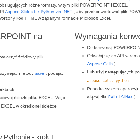
PI obsługujących różne formaty, w tym pliki POWERPOINT i EXCEL.
API
Aspose.Slides for Python via .NET
, aby przekonwertować plik PO
worzony kod HTML w żądanym formacie Microsoft Excel.
ERPOINT na
Wymagania konwe
Do konwersji POWERPOINT
Odwołaj się do API w rama
otworzyć źródłowy plik
Aspose.Cells
)
Lub użyj następujących po
 używając metody
save
, podając
aspose-cells-python
Ponadto system operacyjny
orkbook
więcej dla
Cells
i
Slides
)
ciowej ścieżki pliku EXCEL. Więc
 EXCEL w określonej ścieżce
ythonie - krok 1