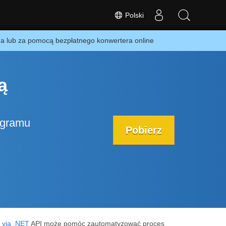
Polski
lub za pomocą bezpłatnego konwertera online
ą
ogramu
Pobierz
 via .NET
API może pomóc zautomatyzować proces