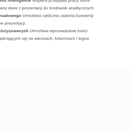
ss Intelligence
Wspiera przepływy pracy, które
e dane z prezentacji do środowisk analitycznych.
 wsadowego
Umożliwia cykliczne zadania konwersji
ów prezentacji.
ukturyzowanych
Umożliwia wprowadzanie treści
ierających się na wierszach, kolumnach i logice