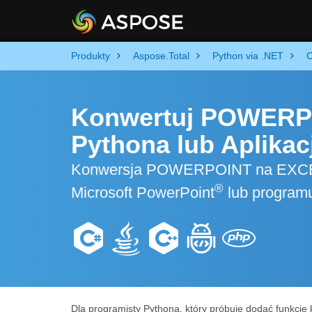
Produkty
Aspose.Total
Python via .NET
C
Konwertuj POWERP
Pythona lub Aplikac
Konwersja POWERPOINT na EXCEL w
®
Microsoft PowerPoint
lub program
Dla programisty Pythona, który próbuje dodać funkcj