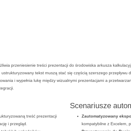
ia przeniesienie treści prezentacji do środowiska arkusza kalkulacyjne
ub ustrukturyzowany tekst muszą stać się częścią szerszego przepływ
towania i wypełnia lukę między wizualnymi prezentacjami a przetwarza
egracji.
Scenariusze autom
ukturyzowaną treść prezentacji
Zautomatyzowany ekspo
cję i przegląd.
kompatybilne z Excelem, p