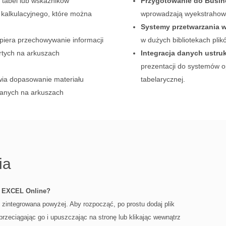
 tabel lub wskaźników
Przygotowanie do Busine
 kalkulacyjnego, które można
wprowadzają wyekstrahowan
Systemy przetwarzania
iera przechowywanie informacji
w dużych bibliotekach plik
rtych na arkuszach
Integracja danych ustr
prezentacji do systemów op
ia dopasowanie materiału
tabelarycznej.
wanych na arkuszach
ia
 EXCEL Online?
zintegrowana powyżej. Aby rozpocząć, po prostu dodaj plik
eciągając go i upuszczając na stronę lub klikając wewnątrz