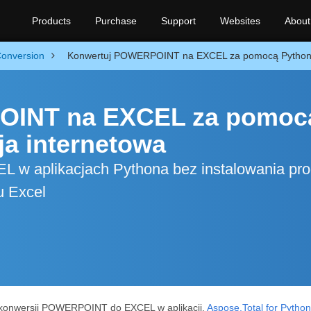
Products
Purchase
Support
Websites
About
onversion
Konwertuj POWERPOINT na EXCEL za pomocą Pythona 
OINT na EXCEL za pomoc
ja internetowa
 aplikacjach Pythona bez instalowania pr
u Excel
ę konwersji POWERPOINT do EXCEL w aplikacji.
Aspose.Total for Python