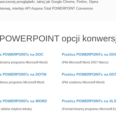
woczesnej przeglądarki, takiej jak Google Chrome, Firefox, Opera
mputerową, interfejs API Aspose.Total POWERPOINT Conversion
 POWERPOINT opcji konwersj
icz POWERPOINTs na DOC
Przelicz POWERPOINTs na D
binarny programu Microsoft Word)
(Plik Microsoft Word 2007 Marco)
icz POWERPOINTs na DOTM
Przelicz POWERPOINTs na DO
ablonu programu Microsoft Word
(Plik szablonu Microsoft Word)
icz POWERPOINTs na WORD
Przelicz POWERPOINTs na XL
 plików edytora tekstu)
(Format binarny programu Microsoft Ex