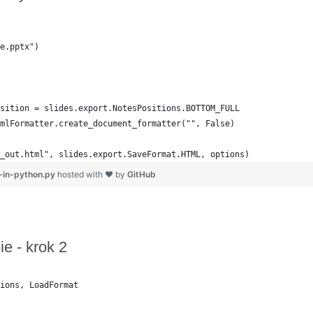
e.pptx")
sition = slides.export.NotesPositions.BOTTOM_FULL
mlFormatter.create_document_formatter("", False)
_out.html", slides.export.SaveFormat.HTML, options)
-in-python.py
hosted with ❤ by
GitHub
 - krok 2
ions, LoadFormat