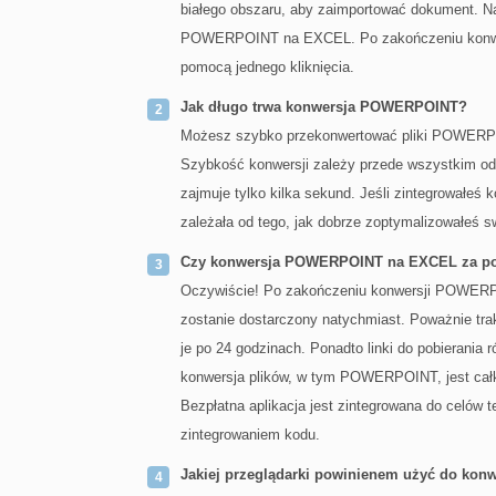
białego obszaru, aby zaimportować dokument. Nas
POWERPOINT na EXCEL. Po zakończeniu konwer
pomocą jednego kliknięcia.
Jak długo trwa konwersja POWERPOINT?
Możesz szybko przekonwertować pliki POWERPO
Szybkość konwersji zależy przede wszystkim o
zajmuje tylko kilka sekund. Jeśli zintegrowałeś 
zależała od tego, jak dobrze zoptymalizowałeś sw
Czy konwersja POWERPOINT na EXCEL za pom
Oczywiście! Po zakończeniu konwersji POWERP
zostanie dostarczony natychmiast. Poważnie tr
je po 24 godzinach. Ponadto linki do pobierani
konwersja plików, w tym POWERPOINT, jest całko
Bezpłatna aplikacja jest zintegrowana do celów 
zintegrowaniem kodu.
Jakiej przeglądarki powinienem użyć do ko