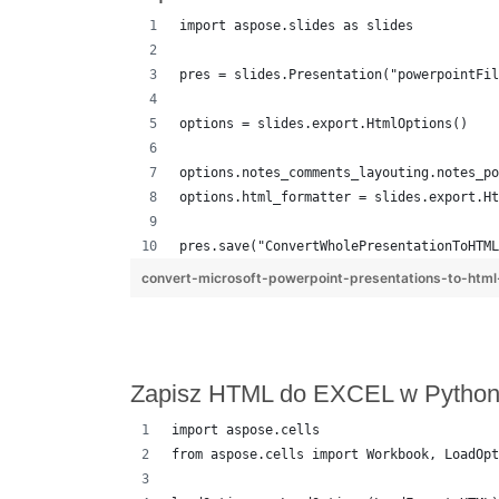
import aspose.slides as slides
pres = slides.Presentation("powerpointFil
options = slides.export.HtmlOptions()
options.notes_comments_layouting.notes_po
options.html_formatter = slides.export.Ht
pres.save("ConvertWholePresentationToHTML
convert-microsoft-powerpoint-presentations-to-html
Zapisz HTML do EXCEL w Pythonie
import aspose.cells
from aspose.cells import Workbook, LoadOpt