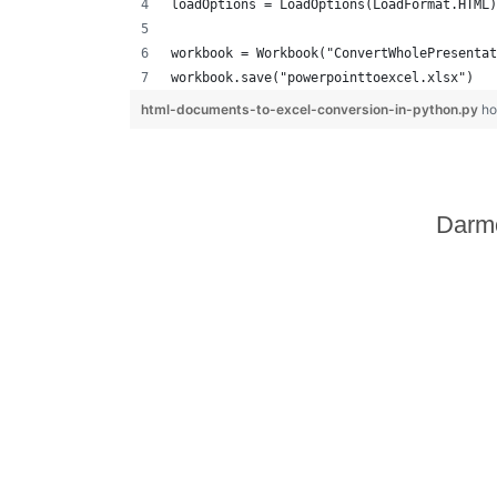
loadOptions = LoadOptions(LoadFormat.HTML)
workbook = Workbook("ConvertWholePresentat
workbook.save("powerpointtoexcel.xlsx")
html-documents-to-excel-conversion-in-python.py
ho
Darm