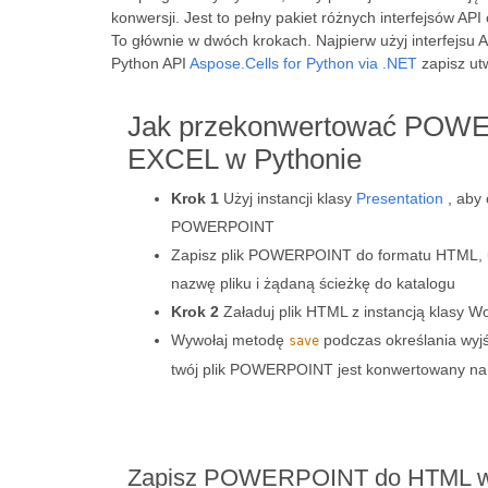
konwersji. Jest to pełny pakiet różnych interfejsów A
To głównie w dwóch krokach. Najpierw użyj interfejsu 
Python API
Aspose.Cells for Python via .NET
zapisz ut
Jak przekonwertować POW
EXCEL w Pythonie
Krok 1
Użyj instancji klasy
Presentation
, aby 
POWERPOINT
Zapisz plik POWERPOINT do formatu HTML,
nazwę pliku i żądaną ścieżkę do katalogu
Krok 2
Załaduj plik HTML z instancją klasy W
Wywołaj metodę
podczas określania wyjś
save
twój plik POWERPOINT jest konwertowany na
Zapisz POWERPOINT do HTML w P