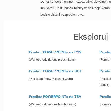
Do tej konwersji online możesz użyć dowolnej no
lub Safari. Jeśli jednak tworzysz aplikację ko
będzie działał bezproblemowo.
Eksploruj
Przelicz POWERPOINTs na CSV
Przel
(Wartości oddzielone przecinkami)
(Format 
Przelicz POWERPOINTs na DOT
Przel
(Pliki szablonów Microsoft Word)
(Plik sz
2007+)
Przelicz POWERPOINTs na TSV
Przel
(Wartości oddzielone tabulatorami)
(Formaty