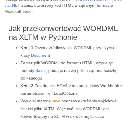
via .NET
zapisz utworzony kod HTML w żądanym formacie
Microsoft Excel.
Jak przekonwertować WORDML
na XLTM w Pythonie
Krok 1
Otwórz źródłowy plik WORDML przy użyciu
klasy
Document
Zapisz plik WORDML do formatu HTML, używając
metody
Save
, podając nazwę pliku i żądaną ścieżkę
do katalogu
Krok 2
Załaduj plik HTML z instancją klasy Workbook z
parametrami file i LoadOptions
Wywołaj metodę
podczas określania wyjściowej
save
ścieżki pliku XLTM. Więc twój plik WORDML jest
konwertowany na XLTM w określonej ścieżce