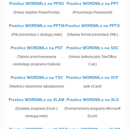
Przelicz WORDMLs na PPSX
Przelicz WORDMLs na PPT
(Pokaz slajdów PowerPointa)
(Prezentacja Powerpoint)
Przelicz WORDMLs na PPTM
Przelicz WORDMLs na PPTX
(Plik prezentacji z obsługą makr)
(Otwarty format prezentacji XML)
Przelicz WORDMLs na PST
Przelicz WORDMLs na SXC
(Tabela przechowywania
(Arkusz kalkulacyjny StarOffice
osobistego programu Outlook)
Calc)
Przelicz WORDMLs na TSV
Przelicz WORDMLs na VCF
(Wartości oddzielone tabulatorami)
(plik vCard)
Przelicz WORDMLs na XLAM
Przelicz WORDMLs na XLS
(Dodatek programu Excel z
(Format binarny programu Microsoft
obsługą makr)
Excel)