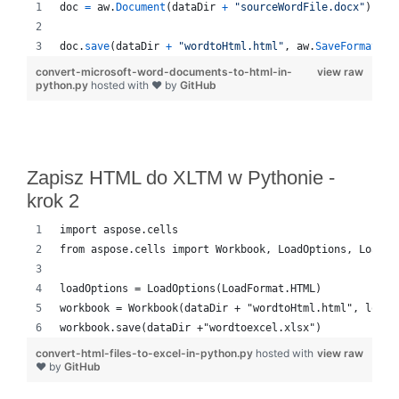
doc
=
aw
.
Document
(
dataDir
+
"sourceWordFile.docx"
)
doc
.
save
(
dataDir
+
"wordtoHtml.html"
, 
aw
.
SaveFormat
.
HT
convert-microsoft-word-documents-to-html-in-
view raw
python.py
hosted with ❤ by
GitHub
Zapisz HTML do XLTM w Pythonie -
krok 2
import aspose.cells
from aspose.cells import Workbook, LoadOptions, LoadFo
loadOptions = LoadOptions(LoadFormat.HTML)
workbook = Workbook(dataDir + "wordtoHtml.html", loadO
workbook.save(dataDir +"wordtoexcel.xlsx")
convert-html-files-to-excel-in-python.py
hosted with
view raw
❤ by
GitHub