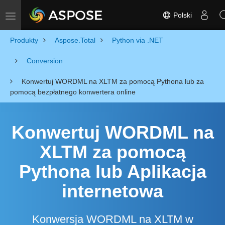
Polski
Toggle navigation
Produkty
Aspose.Total
Python via .NET
Conversion
Konwertuj WORDML na XLTM za pomocą Pythona lub za
pomocą bezpłatnego konwertera online
Konwertuj WORDML na
XLTM za pomocą
Pythona lub Aplikacja
internetowa
Konwersja WORDML na XLTM w