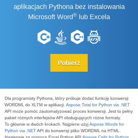
aplikacjach Pythona bez instalowania
®
Microsoft Word
lub Excela
Pobierz
Dla programisty Pythona, który próbuje dodać funkcję konwersji
WORDML do XLTM w aplikacji.
Aspose.Total for Python via .NET
API może pomóc zautomatyzować proces konwersji. Jest to pełny
pakiet różnych interfejsów API obsługujących różne formaty.
To głównie w dwóch krokach. Najpierw użyj
Aspose.Words for
Python via .NET
API do konwersji pliku WORDML na HTML.
Następnie za pomocą Excel Python API
Aspose.Cells for Python