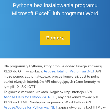
Pythona bez instalowania programu
®
Microsoft Excel
lub programu Word
Pobierz
Dla programisty Pythona, który próbuje dodać funkcję konwersji
XLSX do OTT w aplikacji.
Aspose.Total for Python via .NET
API
może pomóc zautomatyzować proces konwersji. Jest to pełny
pakiet różnych interfejsów API obsługujących różne formaty, w
tym pliki XLSX i OTT.
To głównie w dwóch krokach. Najpierw użyj interfejsu API
Aspose.Cells for Python via .NET
, aby przekonwertować plik
XLSX na HTML. Następnie za pomocą Word Python API
Aspose.Words for Python via .NET
zapisz utworzony kod HTML w