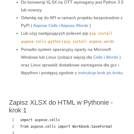
Do konwersji XLSX na OTT wymagany jest Python 3.5
lub nowszy
Odwołaj się do API w ramach projektu bezpośrednio z
PyPI (
Aspose.Cells
i
Aspose.Words
)
Lub użyj następujących poleceń pip
pip install
i
aspose-cells-python
pip install aspose.words
Ponadto system operacyjny oparty na Microsoft
Windows lub Linux (zobacz więcej dla
Cells
i
Words
)
oraz Linux sprawdź dodatkowe wymagania dla gcc i
libpython i postępuj zgodnie z
instrukcje krok po kroku
Zapisz XLSX do HTML w Pythonie -
krok 1
import aspose.cells
from aspose.cells import Workbook,SaveFormat