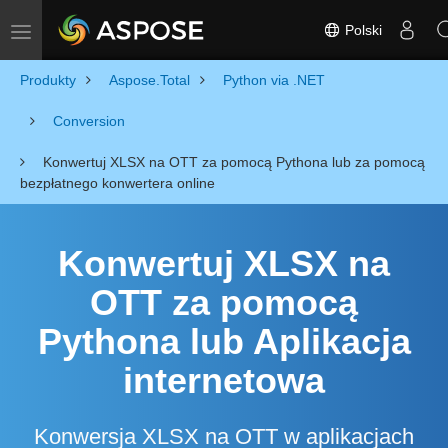
Polski
Toggle navigation
Produkty
Aspose.Total
Python via .NET
Conversion
Konwertuj XLSX na OTT za pomocą Pythona lub za pomocą
bezpłatnego konwertera online
Konwertuj XLSX na
OTT za pomocą
Pythona lub Aplikacja
internetowa
Konwersja XLSX na OTT w aplikacjach