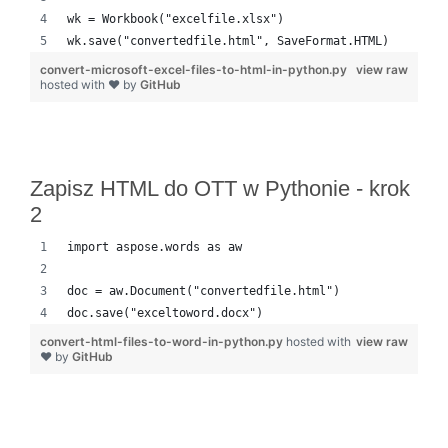
wk = Workbook("excelfile.xlsx")
wk.save("convertedfile.html", SaveFormat.HTML)
convert-microsoft-excel-files-to-html-in-python.py
view raw
hosted with ❤ by
GitHub
Zapisz HTML do OTT w Pythonie - krok
2
import aspose.words as aw
doc = aw.Document("convertedfile.html")
doc.save("exceltoword.docx")
convert-html-files-to-word-in-python.py
hosted with
view raw
❤ by
GitHub