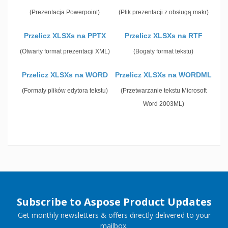
(Prezentacja Powerpoint)
(Plik prezentacji z obsługą makr)
Przelicz XLSXs na PPTX
Przelicz XLSXs na RTF
(Otwarty format prezentacji XML)
(Bogaty format tekstu)
Przelicz XLSXs na WORD
Przelicz XLSXs na WORDML
(Formaty plików edytora tekstu)
(Przetwarzanie tekstu Microsoft
Word 2003ML)
Subscribe to Aspose Product Updates
Get monthly newsletters & offers directly delivered to your
mailbox.