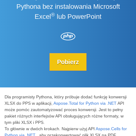
Pythona bez instalowania Microsoft
®
Excel
lub PowerPoint
Pobierz
Dla programisty Pythona, który próbuje dodać funkcję konwersji
XLSX do PPS w aplikacji,
Aspose.Total for Python via .NET
API
może pomóc zautomatyzować proces konwersji. Jest to pełny
pakiet różnych interfejsów API obsługujących różne formaty, w
tym pliki XLSX i PPS.
To głównie w dwóch krokach. Najpierw użyj API
Aspose.Cells for
Python via .NET
, aby przekonwertować plik XLSX na PDF.