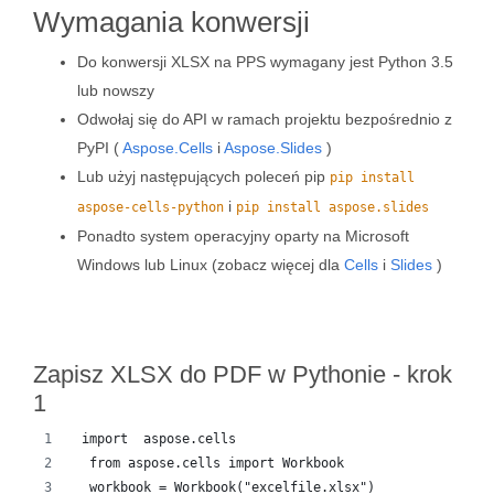
Wymagania konwersji
Do konwersji XLSX na PPS wymagany jest Python 3.5
lub nowszy
Odwołaj się do API w ramach projektu bezpośrednio z
PyPI (
Aspose.Cells
i
Aspose.Slides
)
Lub użyj następujących poleceń pip
pip install
i
aspose-cells-python
pip install aspose.slides
Ponadto system operacyjny oparty na Microsoft
Windows lub Linux (zobacz więcej dla
Cells
i
Slides
)
Zapisz XLSX do PDF w Pythonie - krok
1
 import  aspose.cells 
  from aspose.cells import Workbook
  workbook = Workbook("excelfile.xlsx")