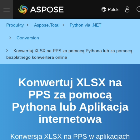
Polski
Toggle navigation
Produkty
Aspose.Total
Python via .NET
Conversion
Konwertuj XLSX na PPS za pomocą Pythona lub za pomocą
bezpłatnego konwertera online
Konwertuj XLSX na
PPS za pomocą
Pythona lub Aplikacja
internetowa
Konwersja XLSX na PPS w aplikacjach