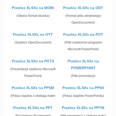
Przelicz XLSXs na MOBI
Przelicz XLSXs na ODT
(Otwórz format ebooka)
(Format pliku tekstowego
OpenDocument)
Przelicz XLSXs na OTT
Przelicz XLSXs na POT
(Szablon OpenDocument)
(Pliki szablonów programu
Microsoft PowerPoint)
Przelicz XLSXs na POTX
Przelicz XLSXs na
POWERPOINT
(Prezentacja szablonu Microsoft
PowerPoint)
(Pliki prezentacji)
Przelicz XLSXs na PPSM
Przelicz XLSXs na PPSX
(Pokaz slajdów z obsługą makr)
(Pokaz slajdów PowerPointa)
Przelicz XLSXs na PPT
Przelicz XLSXs na PPTM
(Prezentacja Powerpoint)
(Plik prezentacji z obsługą makr)