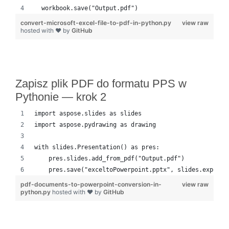
  workbook.save("Output.pdf")
convert-microsoft-excel-file-to-pdf-in-python.py
view raw
hosted with ❤ by
GitHub
Zapisz plik PDF do formatu PPS w
Pythonie — krok 2
import aspose.slides as slides
import aspose.pydrawing as drawing
with slides.Presentation() as pres:
    pres.slides.add_from_pdf("Output.pdf")
    pres.save("exceltoPowerpoint.pptx", slides.export.
pdf-documents-to-powerpoint-conversion-in-
view raw
python.py
hosted with ❤ by
GitHub