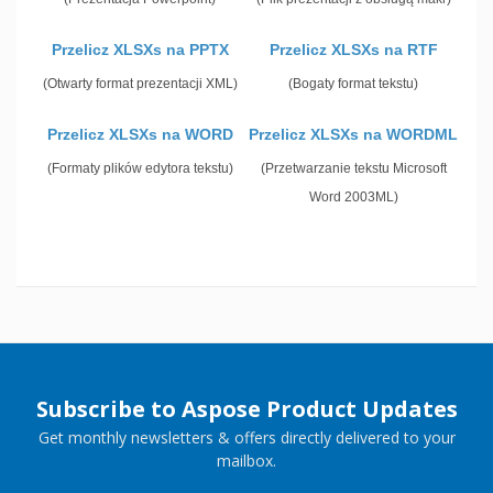
Przelicz XLSXs na PPTX
Przelicz XLSXs na RTF
(Otwarty format prezentacji XML)
(Bogaty format tekstu)
Przelicz XLSXs na WORD
Przelicz XLSXs na WORDML
(Formaty plików edytora tekstu)
(Przetwarzanie tekstu Microsoft
Word 2003ML)
Subscribe to Aspose Product Updates
Get monthly newsletters & offers directly delivered to your
mailbox.